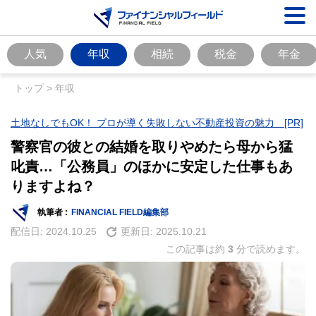
人気
年収
相続
税金
年金
トップ
>
年収
土地なしでもOK！ プロが導く失敗しない不動産投資の魅力 [PR]
警察官の彼との結婚を取りやめたら母から猛
叱責…「公務員」のほかに安定した仕事もあ
りますよね？
執筆者 :
FINANCIAL FIELD編集部
配信日:
2024.10.25
更新日:
2025.10.21
この記事は約
3
分で読めます。