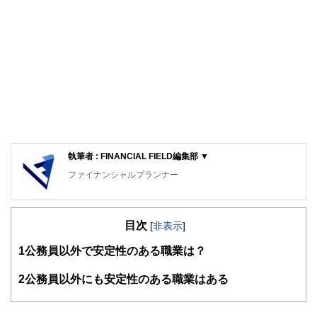
執筆者 : FINANCIAL FIELD編集部 ▼
ファイナンシャルプランナー
FinancialField編集部は、金融、経済に関する記事を、日々
の暮らしにどのような影響を与えるかという視点で、お金の
目次
知識がない方でも理解できるようわかりやすく発信していま
[
非表示
]
す。
1
公務員以外で安定性のある職業は？
編集部のメンバーは、ファイナンシャルプランナーの資格取
得者を中心に「お金や暮らし」に関する書籍・雑誌の編集経
2
公務員以外にも安定性のある職業はある
験者で構成され、企画立案から記事掲載まですべての工程に
関わることで、読者目線のコンテンツを追求しています。