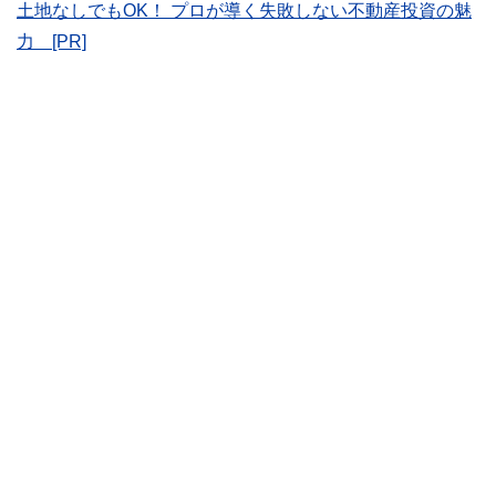
土地なしでもOK！ プロが導く失敗しない不動産投資の魅
FinancialFieldの特徴は、ファイナンシャルプランナー、弁
護士、税理士、宅地建物取引士、相続診断士、住宅ローンア
力 [PR]
ドバイザー、DCプランナー、公認会計士、社会保険労務
士、行政書士、投資アナリスト、キャリアコンサルタントな
ど150名以上の有資格者を執筆者・監修者として迎え、むず
かしく感じられる年金や税金、相続、保険、ローンなどの話
をわかりやすく発信している点です。
このように編集経験豊富なメンバーと金融や経済に精通した
執筆者・監修者による執筆体制を築くことで、内容のわかり
やすさはもちろんのこと、読み応えのあるコンテンツと確か
な情報発信を実現しています。
私たちは、快適でより良い生活のアイデアを提供するお金の
コンシェルジュを目指します。