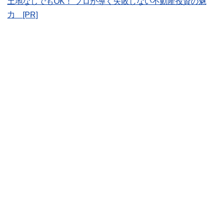
土地なしでもOK！ プロが導く失敗しない不動産投資の魅
執筆者・監修者による執筆体制を築くことで、内容のわかり
力 [PR]
やすさはもちろんのこと、読み応えのあるコンテンツと確か
な情報発信を実現しています。
私たちは、快適でより良い生活のアイデアを提供するお金の
コンシェルジュを目指します。