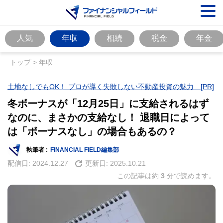
人気
年収
相続
税金
年金
トップ
>
年収
土地なしでもOK！ プロが導く失敗しない不動産投資の魅力 [PR]
冬ボーナスが「12月25日」に支給されるはず
なのに、まさかの支給なし！ 退職日によって
は「ボーナスなし」の場合もあるの？
執筆者 :
FINANCIAL FIELD編集部
配信日:
2024.12.27
更新日:
2025.10.21
この記事は約
3
分で読めます。