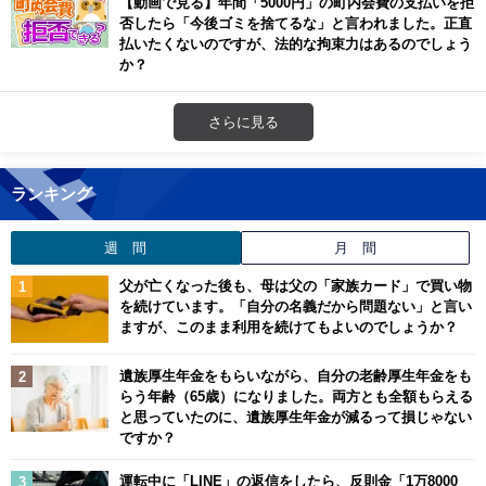
【動画で見る】年間「5000円」の町内会費の支払いを拒
否したら「今後ゴミを捨てるな」と言われました。正直
払いたくないのですが、法的な拘束力はあるのでしょう
か？
さらに見る
ランキング
週 間
月 間
父が亡くなった後も、母は父の「家族カード」で買い物
を続けています。「自分の名義だから問題ない」と言い
ますが、このまま利用を続けてもよいのでしょうか？
遺族厚生年金をもらいながら、自分の老齢厚生年金をも
らう年齢（65歳）になりました。両方とも全額もらえる
と思っていたのに、遺族厚生年金が減るって損じゃない
ですか？
運転中に「LINE」の返信をしたら、反則金「1万8000