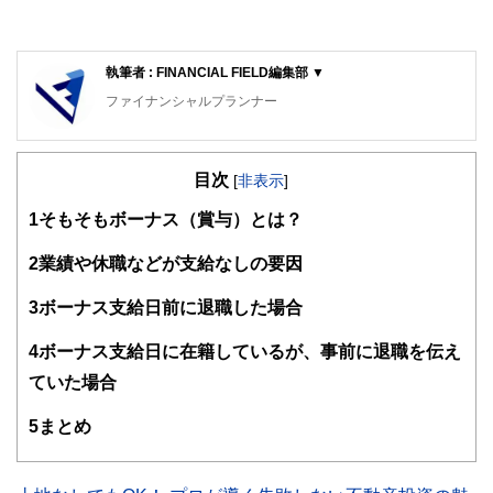
執筆者 : FINANCIAL FIELD編集部 ▼
ファイナンシャルプランナー
FinancialField編集部は、金融、経済に関する記事を、日々
の暮らしにどのような影響を与えるかという視点で、お金の
目次
知識がない方でも理解できるようわかりやすく発信していま
[
非表示
]
す。
1
そもそもボーナス（賞与）とは？
編集部のメンバーは、ファイナンシャルプランナーの資格取
得者を中心に「お金や暮らし」に関する書籍・雑誌の編集経
2
業績や休職などが支給なしの要因
験者で構成され、企画立案から記事掲載まですべての工程に
関わることで、読者目線のコンテンツを追求しています。
3
ボーナス支給日前に退職した場合
FinancialFieldの特徴は、ファイナンシャルプランナー、弁
4
ボーナス支給日に在籍しているが、事前に退職を伝え
護士、税理士、宅地建物取引士、相続診断士、住宅ローンア
ドバイザー、DCプランナー、公認会計士、社会保険労務
ていた場合
士、行政書士、投資アナリスト、キャリアコンサルタントな
ど150名以上の有資格者を執筆者・監修者として迎え、むず
5
まとめ
かしく感じられる年金や税金、相続、保険、ローンなどの話
をわかりやすく発信している点です。
このように編集経験豊富なメンバーと金融や経済に精通した