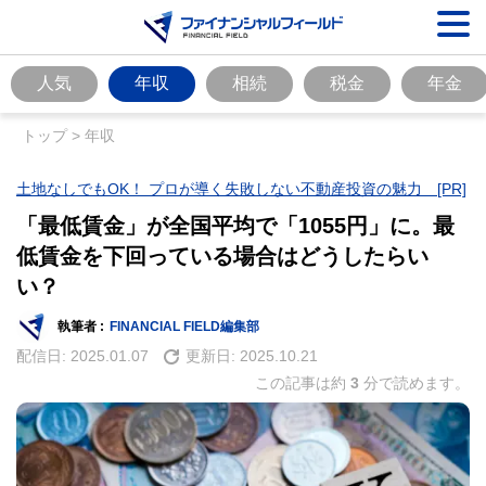
人気
年収
相続
税金
年金
トップ
>
年収
土地なしでもOK！ プロが導く失敗しない不動産投資の魅力 [PR]
「最低賃金」が全国平均で「1055円」に。最
低賃金を下回っている場合はどうしたらい
い？
執筆者 :
FINANCIAL FIELD編集部
配信日:
2025.01.07
更新日:
2025.10.21
この記事は約
3
分で読めます。