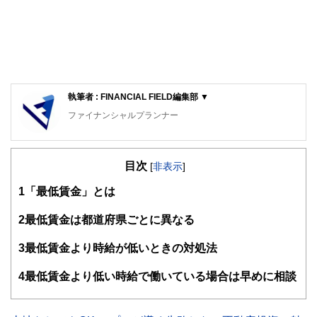
執筆者 : FINANCIAL FIELD編集部 ▼
ファイナンシャルプランナー
FinancialField編集部は、金融、経済に関する記事を、日々
の暮らしにどのような影響を与えるかという視点で、お金の
目次
知識がない方でも理解できるようわかりやすく発信していま
[
非表示
]
す。
1
「最低賃金」とは
編集部のメンバーは、ファイナンシャルプランナーの資格取
得者を中心に「お金や暮らし」に関する書籍・雑誌の編集経
2
最低賃金は都道府県ごとに異なる
験者で構成され、企画立案から記事掲載まですべての工程に
関わることで、読者目線のコンテンツを追求しています。
3
最低賃金より時給が低いときの対処法
FinancialFieldの特徴は、ファイナンシャルプランナー、弁
4
最低賃金より低い時給で働いている場合は早めに相談
護士、税理士、宅地建物取引士、相続診断士、住宅ローンア
ドバイザー、DCプランナー、公認会計士、社会保険労務
士、行政書士、投資アナリスト、キャリアコンサルタントな
ど150名以上の有資格者を執筆者・監修者として迎え、むず