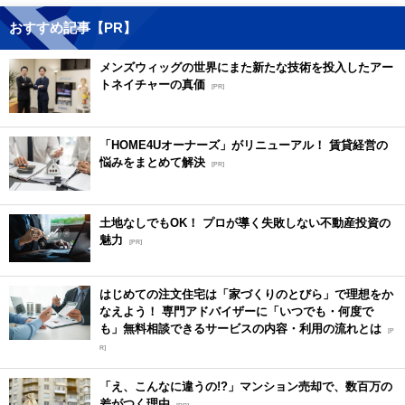
おすすめ記事【PR】
メンズウィッグの世界にまた新たな技術を投入したアー
トネイチャーの真価
[PR]
「HOME4Uオーナーズ」がリニューアル！ 賃貸経営の
悩みをまとめて解決
[PR]
土地なしでもOK！ プロが導く失敗しない不動産投資の
魅力
[PR]
はじめての注文住宅は「家づくりのとびら」で理想をか
なえよう！ 専門アドバイザーに「いつでも・何度で
も」無料相談できるサービスの内容・利用の流れとは
[P
R]
「え、こんなに違うの!?」マンション売却で、数百万の
差がつく理由