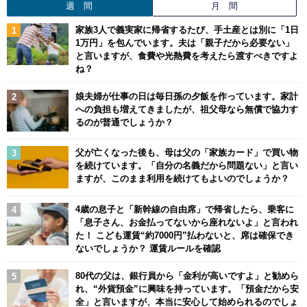
週 間
月 間
家族3人で義実家に帰省するたび、手土産とは別に「1日
1万円」を包んでいます。夫は「親子だから必要ない」
と言いますが、食費や光熱費を考えたら渡すべきですよ
ね？
娘夫婦が仕事の日は毎日孫の夕飯を作っています。家計
への負担も増えてきましたが、祖父母なら無償で協力す
るのが普通でしょうか？
父が亡くなった後も、母は父の「家族カード」で買い物
を続けています。「自分の名義だから問題ない」と言い
ますが、このまま利用を続けてもよいのでしょうか？
4歳の息子と「新幹線の自由席」で帰省したら、乗客に
「息子さん、お金払ってないから座れないよ」と言われ
た！ こども運賃“約7000円”払わないと、席は確保でき
ないでしょうか？ 運賃ルールを確認
80代の父は、銀行員から「金利が高いですよ」と勧めら
れ、“外貨預金”に興味を持っています。「預金だから安
全」と言いますが、本当に安心して始められるのでしょ