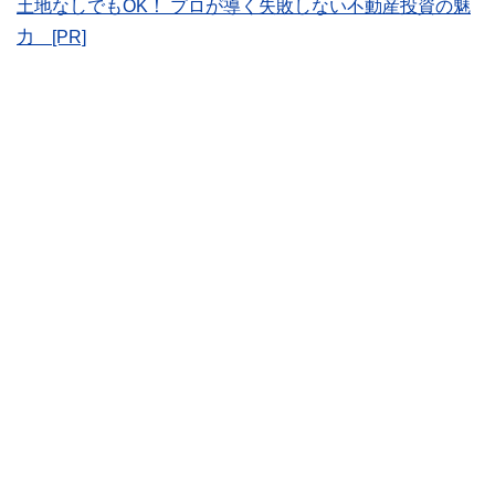
土地なしでもOK！ プロが導く失敗しない不動産投資の魅
かしく感じられる年金や税金、相続、保険、ローンなどの話
力 [PR]
をわかりやすく発信している点です。
このように編集経験豊富なメンバーと金融や経済に精通した
執筆者・監修者による執筆体制を築くことで、内容のわかり
やすさはもちろんのこと、読み応えのあるコンテンツと確か
な情報発信を実現しています。
私たちは、快適でより良い生活のアイデアを提供するお金の
コンシェルジュを目指します。