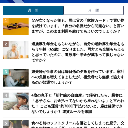
週 間
月 間
父が亡くなった後も、母は父の「家族カード」で買い物
を続けています。「自分の名義だから問題ない」と言い
ますが、このまま利用を続けてもよいのでしょうか？
遺族厚生年金をもらいながら、自分の老齢厚生年金をも
らう年齢（65歳）になりました。両方とも全額もらえる
と思っていたのに、遺族厚生年金が減るって損じゃない
ですか？
娘夫婦が仕事の日は毎日孫の夕飯を作っています。家計
への負担も増えてきましたが、祖父母なら無償で協力す
るのが普通でしょうか？
4歳の息子と「新幹線の自由席」で帰省したら、乗客に
「息子さん、お金払ってないから座れないよ」と言われ
た！ こども運賃“約7000円”払わないと、席は確保でき
ないでしょうか？ 運賃ルールを確認
食べる前のソフトクリームを落としてしまった息子。交