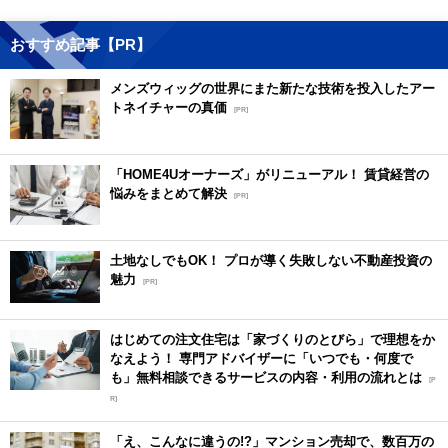
おすすめ記事【PR】
メンズウィッグの世界にまた新たな技術を投入したアー
トネイチャーの真価
[PR]
「HOME4Uオーナーズ」がリニューアル！ 賃貸経営の
悩みをまとめて解決
[PR]
土地なしでもOK！ プロが導く失敗しない不動産投資の
魅力
[PR]
はじめての注文住宅は「家づくりのとびら」で理想をか
なえよう！ 専門アドバイザーに「いつでも・何度で
も」無料相談できるサービスの内容・利用の流れとは
[P
R]
「え、こんなに違うの!?」マンション売却で、数百万の