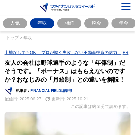
人気
年収
相続
税金
年金
トップ
>
年収
土地なしでもOK！ プロが導く失敗しない不動産投資の魅力 [PR]
友人の会社は野球選手のような「年俸制」だ
そうです。「ボーナス」はもらえないのです
か？おなじみの「月給制」との違いを解説！
執筆者 :
FINANCIAL FIELD編集部
配信日:
2025.06.27
更新日:
2025.10.21
この記事は約
3
分で読めます。