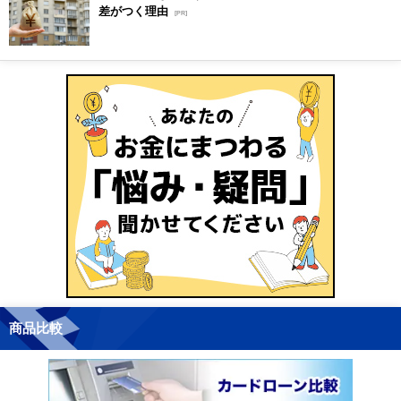
差がつく理由
[PR]
商品比較