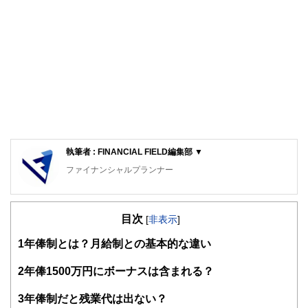
執筆者 : FINANCIAL FIELD編集部 ▼
ファイナンシャルプランナー
FinancialField編集部は、金融、経済に関する記事を、日々
の暮らしにどのような影響を与えるかという視点で、お金の
目次
知識がない方でも理解できるようわかりやすく発信していま
[
非表示
]
す。
1
年俸制とは？月給制との基本的な違い
編集部のメンバーは、ファイナンシャルプランナーの資格取
得者を中心に「お金や暮らし」に関する書籍・雑誌の編集経
2
年俸1500万円にボーナスは含まれる？
験者で構成され、企画立案から記事掲載まですべての工程に
関わることで、読者目線のコンテンツを追求しています。
3
年俸制だと残業代は出ない？