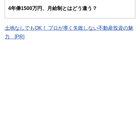
FinancialFieldの特徴は、ファイナンシャルプランナー、弁
4
年俸1500万円、月給制とはどう違う？
護士、税理士、宅地建物取引士、相続診断士、住宅ローンア
ドバイザー、DCプランナー、公認会計士、社会保険労務
士、行政書士、投資アナリスト、キャリアコンサルタントな
ど150名以上の有資格者を執筆者・監修者として迎え、むず
土地なしでもOK！ プロが導く失敗しない不動産投資の魅
かしく感じられる年金や税金、相続、保険、ローンなどの話
力 [PR]
をわかりやすく発信している点です。
このように編集経験豊富なメンバーと金融や経済に精通した
執筆者・監修者による執筆体制を築くことで、内容のわかり
やすさはもちろんのこと、読み応えのあるコンテンツと確か
な情報発信を実現しています。
私たちは、快適でより良い生活のアイデアを提供するお金の
コンシェルジュを目指します。