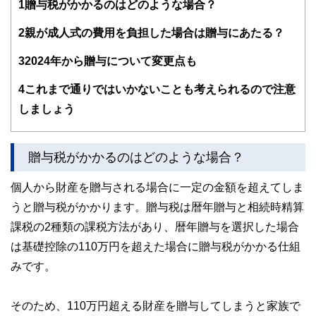
1
贈与税がかかるのはどのような場合？
編集部のメンバーは、ファイナンシャルプランナーの資格取
得者を中心に「お金や暮らし」に関する書籍・雑誌の編集経
2
親が成人式の費用を負担した場合は贈与にあたる？
験者で構成され、企画立案から記事掲載まですべての工程に
関わることで、読者目線のコンテンツを追求しています。
3
2024年から贈与について変更点も
FinancialFieldの特徴は、ファイナンシャルプランナー、弁
4
これまで通りではいかないことも考えられるので注意
護士、税理士、宅地建物取引士、相続診断士、住宅ローンア
ドバイザー、DCプランナー、公認会計士、社会保険労務
しましょう
士、行政書士、投資アナリスト、キャリアコンサルタントな
ど150名以上の有資格者を執筆者・監修者として迎え、むず
かしく感じられる年金や税金、相続、保険、ローンなどの話
をわかりやすく発信している点です。
贈与税がかかるのはどのような場合？
このように編集経験豊富なメンバーと金融や経済に精通した
個人から財産を贈与される場合に一定の金額を超えてしま
執筆者・監修者による執筆体制を築くことで、内容のわかり
やすさはもちろんのこと、読み応えのあるコンテンツと確か
うと贈与税がかかります。贈与税は暦年贈与と相続時精算
な情報発信を実現しています。
課税の2種類の課税方法があり、暦年贈与を選択した場合
私たちは、快適でより良い生活のアイデアを提供するお金の
は基礎控除の110万円を超えた場合に贈与税がかかる仕組
コンシェルジュを目指します。
みです。
そのため、110万円超える財産を贈与してしまうと家族で