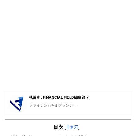
執筆者 : FINANCIAL FIELD編集部 ▼
ファイナンシャルプランナー
FinancialField編集部は、金融、経済に関する記事を、日々
の暮らしにどのような影響を与えるかという視点で、お金の
目次
知識がない方でも理解できるようわかりやすく発信していま
[
非表示
]
す。