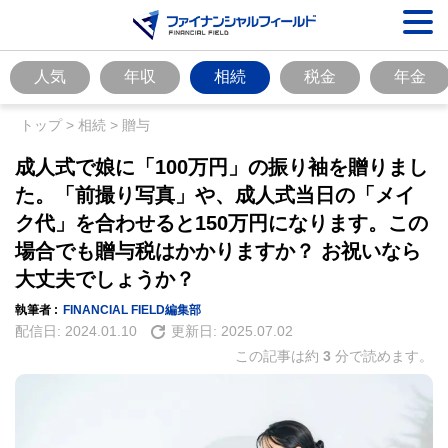
人気
年収
相続
税金
年金
トップ
>
相続
>
贈与
成人式で娘に「100万円」の振り袖を贈りまし
た。「前撮り写真」や、成人式当日の「メイ
ク代」を合わせると150万円になります。この
場合でも贈与税はかかりますか？ お祝いなら
大丈夫でしょうか？
執筆者 :
FINANCIAL FIELD編集部
配信日:
2024.01.10
更新日:
2025.07.02
この記事は約
3
分で読めます。