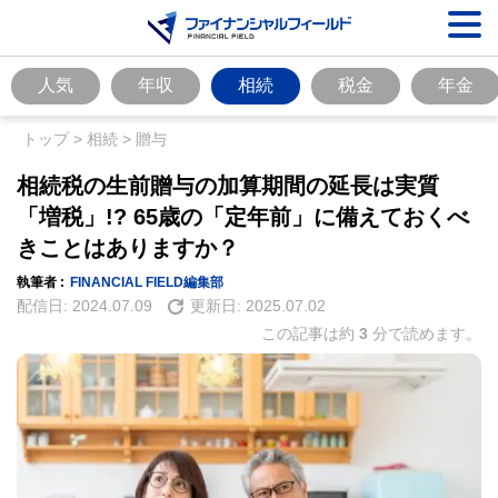
人気
年収
相続
税金
年金
トップ
>
相続
>
贈与
相続税の生前贈与の加算期間の延長は実質
「増税」!? 65歳の「定年前」に備えておくべ
きことはありますか？
執筆者 :
FINANCIAL FIELD編集部
配信日:
2024.07.09
更新日:
2025.07.02
この記事は約
3
分で読めます。