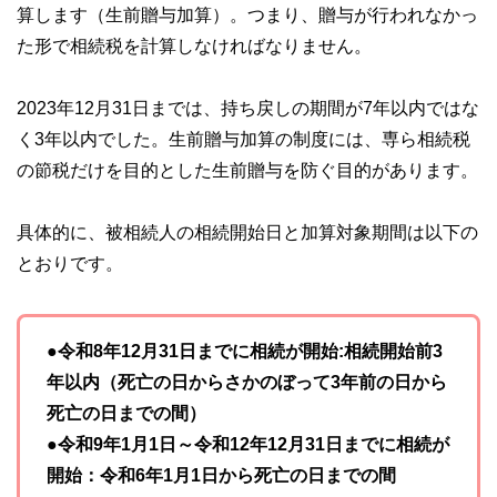
やすさはもちろんのこと、読み応えのあるコンテンツと確か
算します（生前贈与加算）。つまり、贈与が行われなかっ
な情報発信を実現しています。
た形で相続税を計算しなければなりません。
私たちは、快適でより良い生活のアイデアを提供するお金の
コンシェルジュを目指します。
2023年12月31日までは、持ち戻しの期間が7年以内ではな
く3年以内でした。生前贈与加算の制度には、専ら相続税
の節税だけを目的とした生前贈与を防ぐ目的があります。
具体的に、被相続人の相続開始日と加算対象期間は以下の
とおりです。
●令和8年12月31日までに相続が開始:相続開始前3
年以内（死亡の日からさかのぼって3年前の日から
死亡の日までの間）
●令和9年1月1日～令和12年12月31日までに相続が
開始：令和6年1月1日から死亡の日までの間