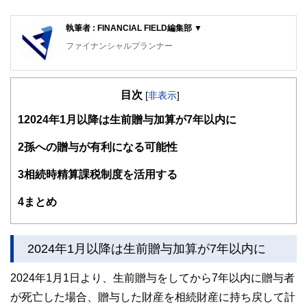
執筆者 : FINANCIAL FIELD編集部 ▼
ファイナンシャルプランナー
FinancialField編集部は、金融、経済に関する記事を、日々
の暮らしにどのような影響を与えるかという視点で、お金の
目次
知識がない方でも理解できるようわかりやすく発信していま
[
非表示
]
す。
1
2024年1月以降は生前贈与加算が7年以内に
編集部のメンバーは、ファイナンシャルプランナーの資格取
得者を中心に「お金や暮らし」に関する書籍・雑誌の編集経
2
孫への贈与が有利になる可能性
験者で構成され、企画立案から記事掲載まですべての工程に
関わることで、読者目線のコンテンツを追求しています。
3
相続時精算課税制度を活用する
FinancialFieldの特徴は、ファイナンシャルプランナー、弁
4
まとめ
護士、税理士、宅地建物取引士、相続診断士、住宅ローンア
ドバイザー、DCプランナー、公認会計士、社会保険労務
士、行政書士、投資アナリスト、キャリアコンサルタントな
ど150名以上の有資格者を執筆者・監修者として迎え、むず
2024年1月以降は生前贈与加算が7年以内に
かしく感じられる年金や税金、相続、保険、ローンなどの話
をわかりやすく発信している点です。
2024年1月1日より、生前贈与をしてから7年以内に贈与者
このように編集経験豊富なメンバーと金融や経済に精通した
が死亡した場合、贈与した財産を相続財産に持ち戻して計
執筆者・監修者による執筆体制を築くことで、内容のわかり