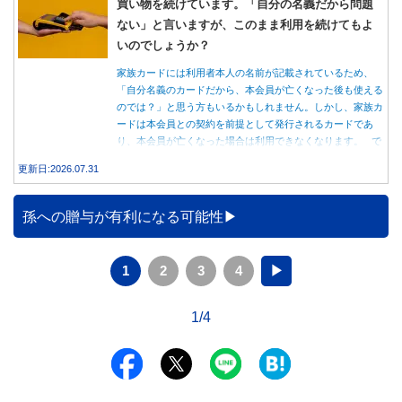
買い物を続けています。「自分の名義だから問題
ない」と言いますが、このまま利用を続けてもよ
いのでしょうか？
家族カードには利用者本人の名前が記載されているため、
「自分名義のカードだから、本会員が亡くなった後も使える
のでは？」と思う方もいるかもしれません。しかし、家族カ
ードは本会員との契約を前提として発行されるカードであ
り、本会員が亡くなった場合は利用できなくなります。 で
は、父親が亡くなった後も母親が家族カードを使い続ける
更新日:2026.07.31
と、どのような問題があるのでしょうか。本記事では、家族
カードの仕組みや、本会員が亡くなった後の正しい対応、遺
族が行うべき手続きについて分かりやすく解説します。
孫への贈与が有利になる可能性
1
2
3
4
▶
1/4