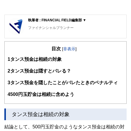
執筆者 : FINANCIAL FIELD編集部 ▼
ファイナンシャルプランナー
FinancialField編集部は、金融、経済に関する記事を、日々
の暮らしにどのような影響を与えるかという視点で、お金の
目次
知識がない方でも理解できるようわかりやすく発信していま
[
非表示
]
す。
1
タンス預金は相続の対象
編集部のメンバーは、ファイナンシャルプランナーの資格取
得者を中心に「お金や暮らし」に関する書籍・雑誌の編集経
2
タンス預金は隠すとバレる？
験者で構成され、企画立案から記事掲載まですべての工程に
関わることで、読者目線のコンテンツを追求しています。
3
タンス預金を隠したことがバレたときのペナルティ
FinancialFieldの特徴は、ファイナンシャルプランナー、弁
4
500円玉貯金は相続に含めよう
護士、税理士、宅地建物取引士、相続診断士、住宅ローンア
ドバイザー、DCプランナー、公認会計士、社会保険労務
士、行政書士、投資アナリスト、キャリアコンサルタントな
ど150名以上の有資格者を執筆者・監修者として迎え、むず
タンス預金は相続の対象
かしく感じられる年金や税金、相続、保険、ローンなどの話
をわかりやすく発信している点です。
結論として、500円玉貯金のようなタンス預金は相続の対
このように編集経験豊富なメンバーと金融や経済に精通した