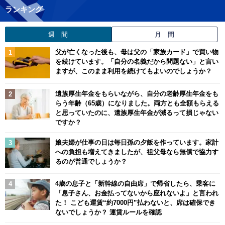
ランキング
週 間
月 間
父が亡くなった後も、母は父の「家族カード」で買い物
を続けています。「自分の名義だから問題ない」と言い
ますが、このまま利用を続けてもよいのでしょうか？
遺族厚生年金をもらいながら、自分の老齢厚生年金をも
らう年齢（65歳）になりました。両方とも全額もらえる
と思っていたのに、遺族厚生年金が減るって損じゃない
ですか？
娘夫婦が仕事の日は毎日孫の夕飯を作っています。家計
への負担も増えてきましたが、祖父母なら無償で協力す
るのが普通でしょうか？
4歳の息子と「新幹線の自由席」で帰省したら、乗客に
「息子さん、お金払ってないから座れないよ」と言われ
た！ こども運賃“約7000円”払わないと、席は確保でき
ないでしょうか？ 運賃ルールを確認