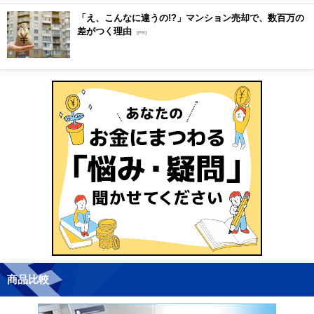
「え、こんなに違うの!?」マンション売却で、数百万の
差がつく理由
[PR]
商品比較