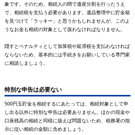
象です。そのため、相続人の間で遺産分割を行ったうえ
執筆者・監修者による執筆体制を築くことで、内容のわかり
やすさはもちろんのこと、読み応えのあるコンテンツと確か
で、相続税を支払う必要があります。遺品整理中に貯金箱
な情報発信を実現しています。
を見つけて「ラッキー」と思うかもしれませんが、このよ
私たちは、快適でより良い生活のアイデアを提供するお金の
うなお金も相続の対象として扱わなければなりません。
コンシェルジュを目指します。
隠すとペナルティとして加算税や延滞税を支払わなければ
ならないため、基本的には手続きをお願いしている専門家
に相談しましょう。
特別な申告は必要ない
500円玉貯金を相続するにあたっては、相続対象として申
し出る以外に特別な申告は必要ありません。ほかの現金や
口座残高の相続と同様に扱えば問題ないため、税務署の指
示に従い相続の金額に含めましょう。