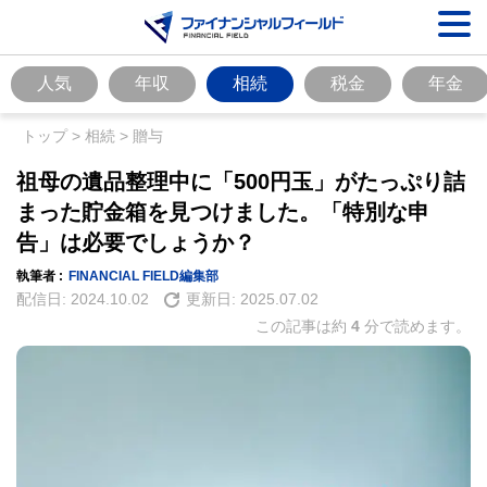
人気
年収
相続
税金
年金
トップ
>
相続
>
贈与
祖母の遺品整理中に「500円玉」がたっぷり詰
まった貯金箱を見つけました。「特別な申
告」は必要でしょうか？
執筆者 :
FINANCIAL FIELD編集部
配信日:
2024.10.02
更新日:
2025.07.02
この記事は約
4
分で読めます。