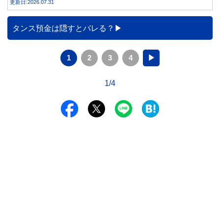
更新日:2026.07.31
と、どのような問題があるのでしょうか。本記事では、家族
カードの仕組みや、本会員が亡くなった後の正しい対応、遺
族が行うべき手続きについて分かりやすく解説します。
タンス預金は隠すとバレる？
1
2
3
4
▶
1/4