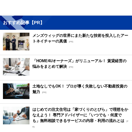
おすすめ記事【PR】
メンズウィッグの世界にまた新たな技術を投入したアー
トネイチャーの真価
[PR]
「HOME4Uオーナーズ」がリニューアル！ 賃貸経営の
悩みをまとめて解決
[PR]
土地なしでもOK！ プロが導く失敗しない不動産投資の
魅力
[PR]
はじめての注文住宅は「家づくりのとびら」で理想をか
なえよう！ 専門アドバイザーに「いつでも・何度で
も」無料相談できるサービスの内容・利用の流れとは
[P
R]