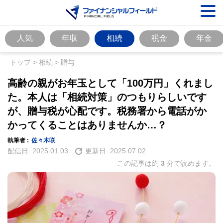
人気
年収
相続
税金
年金
トップ
>
相続
>
贈与
高齢の親がお年玉として「100万円」くれまし
た。本人は「相続対策」のつもりらしいです
が、贈与税が心配です。税務署から電話がか
かってくることはありませんか…？
執筆者 :
佐々木咲
配信日:
2025.01.03
更新日:
2025.07.02
この記事は約
3
分で読めます。