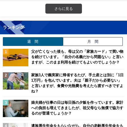
さらに見る
ランキング
週 間
月 間
父が亡くなった後も、母は父の「家族カード」で買い物
を続けています。「自分の名義だから問題ない」と言い
ますが、このまま利用を続けてもよいのでしょうか？
家族3人で義実家に帰省するたび、手土産とは別に「1日
1万円」を包んでいます。夫は「親子だから必要ない」
と言いますが、食費や光熱費を考えたら渡すべきですよ
ね？
娘夫婦が仕事の日は毎日孫の夕飯を作っています。家計
への負担も増えてきましたが、祖父母なら無償で協力す
るのが普通でしょうか？
遺族厚生年金をもらいながら、自分の老齢厚生年金をも