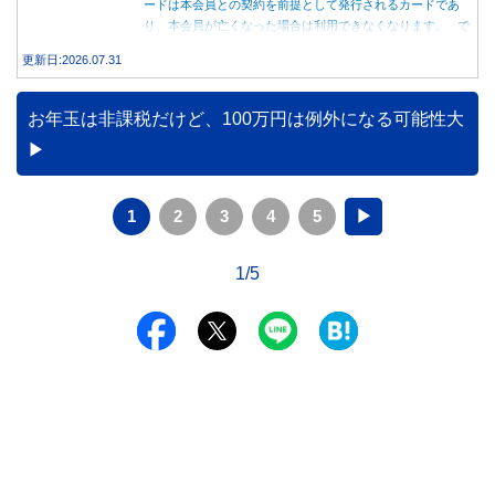
ードは本会員との契約を前提として発行されるカードであ
り、本会員が亡くなった場合は利用できなくなります。 で
は、父親が亡くなった後も母親が家族カードを使い続ける
更新日:2026.07.31
と、どのような問題があるのでしょうか。本記事では、家族
カードの仕組みや、本会員が亡くなった後の正しい対応、遺
族が行うべき手続きについて分かりやすく解説します。
お年玉は非課税だけど、100万円は例外になる可能性大
1
2
3
4
5
▶
1/5