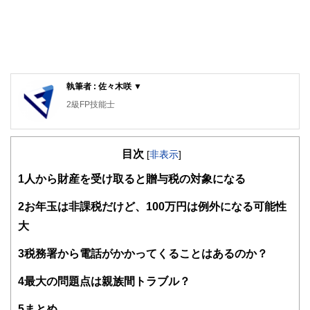
執筆者 : 佐々木咲 ▼
2級FP技能士
目次
[
非表示
]
1
人から財産を受け取ると贈与税の対象になる
2
お年玉は非課税だけど、100万円は例外になる可能性
大
3
税務署から電話がかかってくることはあるのか？
4
最大の問題点は親族間トラブル？
5
まとめ