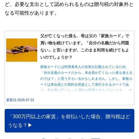
ど、必要な支出として認められるものは贈与税の対象外と
なる可能性があります。
父が亡くなった後も、母は父の「家族カード」で
買い物を続けています。「自分の名義だから問題
ない」と言いますが、このまま利用を続けてもよ
いのでしょうか？
家族カードには利用者本人の名前が記載されているため、
「自分名義のカードだから、本会員が亡くなった後も使える
のでは？」と思う方もいるかもしれません。しかし、家族カ
ードは本会員との契約を前提として発行されるカードであ
り、本会員が亡くなった場合は利用できなくなります。 で
は、父親が亡くなった後も母親が家族カードを使い続ける
更新日:2026.07.31
と、どのような問題があるのでしょうか。本記事では、家族
カードの仕組みや、本会員が亡くなった後の正しい対応、遺
族が行うべき手続きについて分かりやすく解説します。
「300万円以上の家賃」を前払いした場合、贈与税はど
うなる？