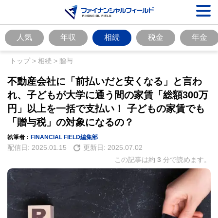
人気
年収
相続
税金
年金
トップ
>
相続
>
贈与
不動産会社に「前払いだと安くなる」と言わ
れ、子どもが大学に通う間の家賃「総額300万
円」以上を一括で支払い！ 子どもの家賃でも
「贈与税」の対象になるの？
執筆者 :
FINANCIAL FIELD編集部
配信日:
2025.01.15
更新日:
2025.07.02
この記事は約
3
分で読めます。