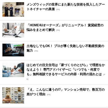
メンズウィッグの世界にまた新たな技術を投入したアー
トネイチャーの真価
[PR]
「HOME4Uオーナーズ」がリニューアル！ 賃貸経営の
悩みをまとめて解決
[PR]
土地なしでもOK！ プロが導く失敗しない不動産投資の
魅力
[PR]
はじめての注文住宅は「家づくりのとびら」で理想をか
なえよう！ 専門アドバイザーに「いつでも・何度で
も」無料相談できるサービスの内容・利用の流れとは
[P
R]
「え、こんなに違うの!?」マンション売却で、数百万の
差がつく理由
[PR]