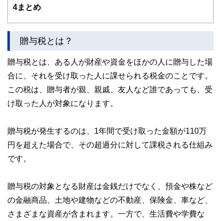
ドバイザー、DCプランナー、公認会計士、社会保険労務
4
まとめ
士、行政書士、投資アナリスト、キャリアコンサルタントな
ど150名以上の有資格者を執筆者・監修者として迎え、むず
かしく感じられる年金や税金、相続、保険、ローンなどの話
をわかりやすく発信している点です。
贈与税とは？
このように編集経験豊富なメンバーと金融や経済に精通した
贈与税とは、ある人が財産や資金をほかの人に贈与した場
執筆者・監修者による執筆体制を築くことで、内容のわかり
やすさはもちろんのこと、読み応えのあるコンテンツと確か
合に、それを受け取った人に課せられる税金のことです。
な情報発信を実現しています。
この税は、贈与者が親、親戚、友人など誰であっても、受
私たちは、快適でより良い生活のアイデアを提供するお金の
け取った人が対象になります。
コンシェルジュを目指します。
贈与税が発生するのは、1年間で受け取った金額が110万
円を超えた場合で、その超過分に対して課税される仕組み
です。
贈与税の対象となる財産は金銭だけでなく、預金や株など
の金融商品、土地や建物などの不動産、保険金、車など、
さまざまな資産が含まれます。一方で、生活費や学費な