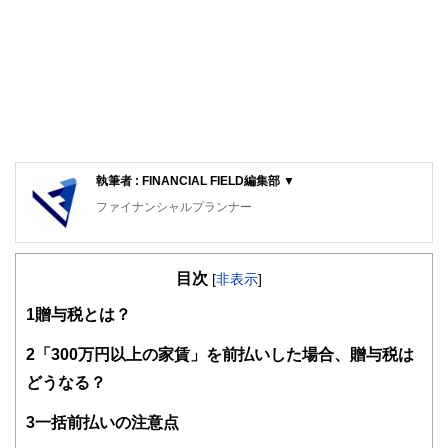
執筆者 : FINANCIAL FIELD編集部 ▼
ファイナンシャルプランナー
FinancialField編集部は、金融、経済に関する記事を、日々
の暮らしにどのような影響を与えるかという視点で、お金の
目次
知識がない方でも理解できるようわかりやすく発信していま
[
非表示
]
す。
1
贈与税とは？
編集部のメンバーは、ファイナンシャルプランナーの資格取
得者を中心に「お金や暮らし」に関する書籍・雑誌の編集経
2
「300万円以上の家賃」を前払いした場合、贈与税は
験者で構成され、企画立案から記事掲載まですべての工程に
どうなる？
関わることで、読者目線のコンテンツを追求しています。
FinancialFieldの特徴は、ファイナンシャルプランナー、弁
3
一括前払いの注意点
護士、税理士、宅地建物取引士、相続診断士、住宅ローンア