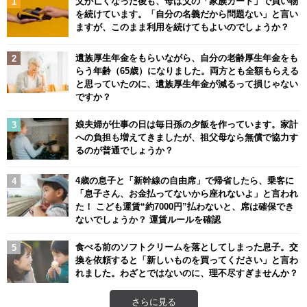
父が亡くなった後も、母は父の「家族カード」で買い物
を続けています。「自分の名義だから問題ない」と言い
ますが、このまま利用を続けてもよいのでしょうか？
遺族厚生年金をもらいながら、自分の老齢厚生年金をも
らう年齢（65歳）になりました。両方とも全額もらえる
と思っていたのに、遺族厚生年金が減るって損じゃない
ですか？
娘夫婦が仕事の日は毎日孫の夕飯を作っています。家計
への負担も増えてきましたが、祖父母なら無償で協力す
るのが普通でしょうか？
4歳の息子と「新幹線の自由席」で帰省したら、乗客に
「息子さん、お金払ってないから座れないよ」と言われ
た！ こども運賃“約7000円”払わないと、席は確保でき
ないでしょうか？ 運賃ルールを確認
食べる前のソフトクリームを落としてしまった息子。交
換を依頼すると「新しいものを買ってください」と言わ
れました。わざとではないのに、理不尽すぎませんか？
さらに見る