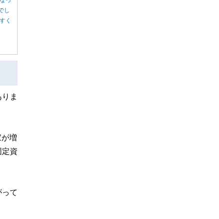
でし
すく
ありま
家が増
固定資
がって