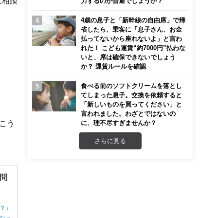
に相談
力するのが普通でしょうか？
4歳の息子と「新幹線の自由席」で帰
省したら、乗客に「息子さん、お金
払ってないから座れないよ」と言わ
れた！ こども運賃“約7000円”払わな
いと、席は確保できないでしょう
か？ 運賃ルールを確認
食べる前のソフトクリームを落とし
てしまった息子。交換を依頼すると
「新しいものを買ってください」と
言われました。わざとではないの
こう
に、理不尽すぎませんか？
さらに見る
問
？」
なっ