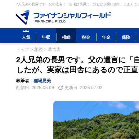
2人兄弟の長男です。父の遺言に「自宅は長男に、預金は次男に渡す」とありまし
人気
年収
相続
税金
年金
保険
トップ
>
相続
>
遺言書
2人兄弟の長男です。父の遺言に「
したが、実家は田舎にあるので正直
執筆者 :
稲場晃美
配信日:
2025.05.09
更新日:
2025.07.02