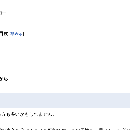
断士
目次
[
非表示
]
から
る方も多いかもしれません。