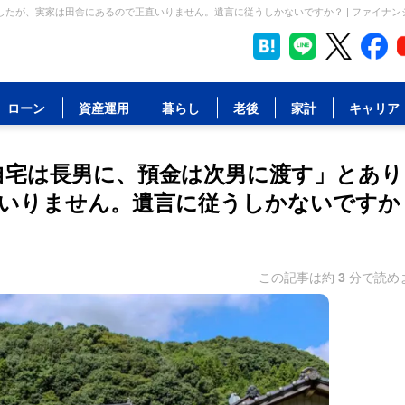
たが、実家は田舎にあるので正直いりません。遺言に従うしかないですか？ | ファイナン
ローン
資産運用
暮らし
老後
家計
キャリア
自宅は長男に、預金は次男に渡す」とあり
いりません。遺言に従うしかないですか
この記事は約
3
分で読め