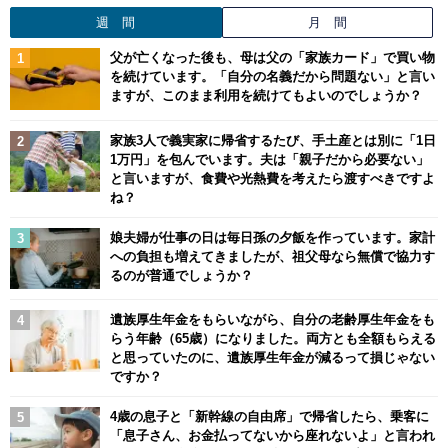
週 間
月 間
父が亡くなった後も、母は父の「家族カード」で買い物
を続けています。「自分の名義だから問題ない」と言い
ますが、このまま利用を続けてもよいのでしょうか？
家族3人で義実家に帰省するたび、手土産とは別に「1日
1万円」を包んでいます。夫は「親子だから必要ない」
と言いますが、食費や光熱費を考えたら渡すべきですよ
ね？
娘夫婦が仕事の日は毎日孫の夕飯を作っています。家計
への負担も増えてきましたが、祖父母なら無償で協力す
るのが普通でしょうか？
遺族厚生年金をもらいながら、自分の老齢厚生年金をも
らう年齢（65歳）になりました。両方とも全額もらえる
と思っていたのに、遺族厚生年金が減るって損じゃない
ですか？
4歳の息子と「新幹線の自由席」で帰省したら、乗客に
「息子さん、お金払ってないから座れないよ」と言われ