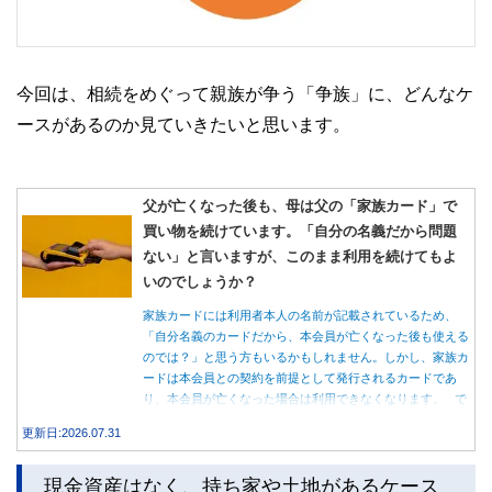
今回は、相続をめぐって親族が争う「争族」に、どんなケ
ースがあるのか見ていきたいと思います。
父が亡くなった後も、母は父の「家族カード」で
買い物を続けています。「自分の名義だから問題
ない」と言いますが、このまま利用を続けてもよ
いのでしょうか？
家族カードには利用者本人の名前が記載されているため、
「自分名義のカードだから、本会員が亡くなった後も使える
のでは？」と思う方もいるかもしれません。しかし、家族カ
ードは本会員との契約を前提として発行されるカードであ
り、本会員が亡くなった場合は利用できなくなります。 で
は、父親が亡くなった後も母親が家族カードを使い続ける
更新日:2026.07.31
と、どのような問題があるのでしょうか。本記事では、家族
カードの仕組みや、本会員が亡くなった後の正しい対応、遺
現金資産はなく、持ち家や土地があるケース
族が行うべき手続きについて分かりやすく解説します。