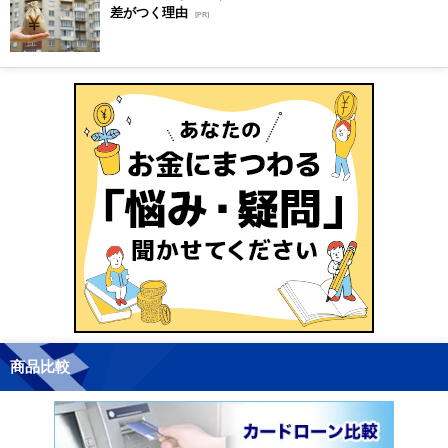
差がつく理由
[PR]
商品比較