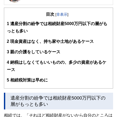
2級ファイナンシャルプランニング技能士／2級DCプランナ
ー／住宅ローンアドバイザーなどの資格を保有し、相談され
目次
る方が安心して過ごせるプランニングを行うための総括的な
[
非表示
]
提案を行う
1
遺産分割の紛争では相続財産5000万円以下の層がも
各種セミナーやコラムなど多数の実績があり、定評を受けて
いる
っとも多い
https://moneysmith.biz
2
現金資産はなく、持ち家や土地があるケース
3
親の介護をしているケース
4
納税はしなくてもいいものの、多少の資産があるケ
ース
5
相続税対策は早めに
遺産分割の紛争では相続財産5000万円以下の
層がもっとも多い
相続では、「それほど相続財産がないから自分のところは