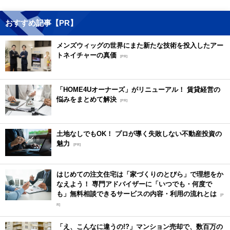
おすすめ記事【PR】
メンズウィッグの世界にまた新たな技術を投入したアー
トネイチャーの真価
[PR]
「HOME4Uオーナーズ」がリニューアル！ 賃貸経営の
悩みをまとめて解決
[PR]
土地なしでもOK！ プロが導く失敗しない不動産投資の
魅力
[PR]
はじめての注文住宅は「家づくりのとびら」で理想をか
なえよう！ 専門アドバイザーに「いつでも・何度で
も」無料相談できるサービスの内容・利用の流れとは
[P
R]
「え、こんなに違うの!?」マンション売却で、数百万の