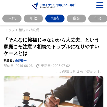
人気
年収
相続
税金
年金
トップ
>
相続
>
相続税
「そんなに裕福じゃないから大丈夫」という
家庭こそ注意？相続でトラブルになりやすい
ケースとは
執筆者 :
吉野裕一
配信日:
2019.06.23
更新日:
2025.07.02
この記事は約
3
分で読めます。