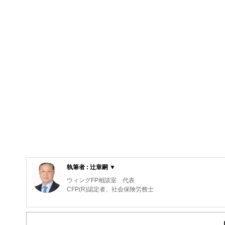
執筆者 : 辻章嗣 ▼
ウィングFP相談室 代表
CFP(R)認定者、社会保険労務士
元航空自衛隊の戦闘機パイロット。在職中にCFP(R)、
社会保険労務士法人で介護離職防止セミナー等の講師を担
安を軽減するための資金計画や家計の見直しをお手伝いす