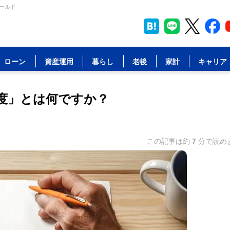
ールド
ローン
資産運用
暮らし
老後
家計
キャリア
度」とは何ですか？
この記事は約
7
分で読め