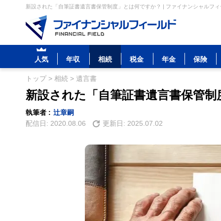
新設された「自筆証書遺言書保管制度」とは何ですか？ | ファイナンシャルフィ
人気
年収
相続
税金
年金
保険
トップ
>
相続
>
遺言書
新設された「自筆証書遺言書保管制
執筆者 :
辻章嗣
配信日:
2020.08.06
更新日:
2025.07.02