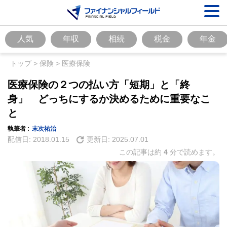
人気
年収
相続
税金
年金
トップ
>
保険
>
医療保険
医療保険の２つの払い方「短期」と「終
身」 どっちにするか決めるために重要なこ
と
執筆者 :
末次祐治
配信日:
2018.01.15
更新日:
2025.07.01
この記事は約
4
分で読めます。