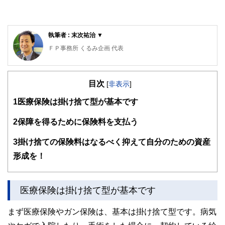
執筆者 : 末次祐治 ▼
ＦＰ事務所 くるみ企画 代表
確定拠出年金相談ねっと認定FP、2級ファイナンシャル・プ
ランニング技能士、AFP（日本FP協会）、企業年金管理士
目次
（確定拠出年金）。
[
非表示
]
1
医療保険は掛け捨て型が基本です
大学卒業後、旅行会社、外資系生命保険会社勤務を経て、フ
ァイナンシャル・プランナー（FP）として独立。
2
保障を得るために保険料を支払う
「老後資金の不安をゼロにする」特に中小零細企業の退職金
を大企業、公務員並みの2000万円以上にするというミッシ
3
掛け捨ての保険料はなるべく抑えて自分のための資産
ョンのもと、マネーセミナーや個別相談、中小企業に確定拠
形成を！
出年金の導入支援を行っている。金融商品は出口が大事。
「一生のお付き合い」がモットー。
FP事務所 くるみ企画
医療保険は掛け捨て型が基本です
末次ゆうじYouTubeチャンネル
まず医療保険やガン保険は、基本は掛け捨て型です。病気