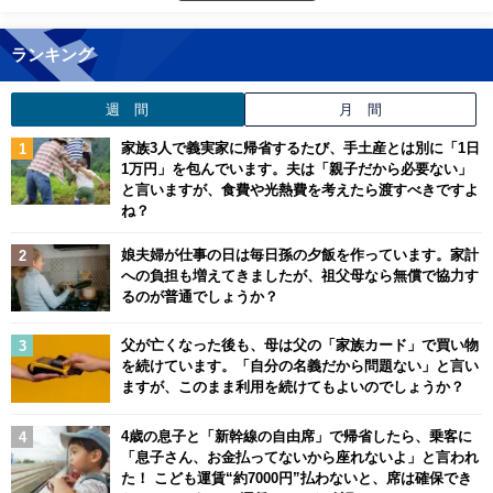
ランキング
週 間
月 間
家族3人で義実家に帰省するたび、手土産とは別に「1日
1万円」を包んでいます。夫は「親子だから必要ない」
と言いますが、食費や光熱費を考えたら渡すべきですよ
ね？
娘夫婦が仕事の日は毎日孫の夕飯を作っています。家計
への負担も増えてきましたが、祖父母なら無償で協力す
るのが普通でしょうか？
父が亡くなった後も、母は父の「家族カード」で買い物
を続けています。「自分の名義だから問題ない」と言い
ますが、このまま利用を続けてもよいのでしょうか？
4歳の息子と「新幹線の自由席」で帰省したら、乗客に
「息子さん、お金払ってないから座れないよ」と言われ
た！ こども運賃“約7000円”払わないと、席は確保でき