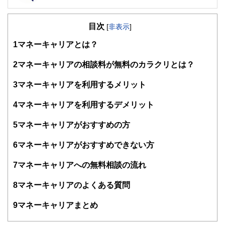
FinancialField編集部は、金融、経済に関する記事を、日々
の暮らしにどのような影響を与えるかという視点で、お金の
目次
知識がない方でも理解できるようわかりやすく発信していま
[
非表示
]
す。
1
マネーキャリアとは？
編集部のメンバーは、ファイナンシャルプランナーの資格取
得者を中心に「お金や暮らし」に関する書籍・雑誌の編集経
2
マネーキャリアの相談料が無料のカラクリとは？
験者で構成され、企画立案から記事掲載まですべての工程に
関わることで、読者目線のコンテンツを追求しています。
3
マネーキャリアを利用するメリット
FinancialFieldの特徴は、ファイナンシャルプランナー、弁
4
マネーキャリアを利用するデメリット
護士、税理士、宅地建物取引士、相続診断士、住宅ローンア
ドバイザー、DCプランナー、公認会計士、社会保険労務
士、行政書士、投資アナリスト、キャリアコンサルタントな
5
マネーキャリアがおすすめの方
ど150名以上の有資格者を執筆者・監修者として迎え、むず
かしく感じられる年金や税金、相続、保険、ローンなどの話
6
マネーキャリアがおすすめできない方
をわかりやすく発信している点です。
7
マネーキャリアへの無料相談の流れ
このように編集経験豊富なメンバーと金融や経済に精通した
執筆者・監修者による執筆体制を築くことで、内容のわかり
8
マネーキャリアのよくある質問
やすさはもちろんのこと、読み応えのあるコンテンツと確か
な情報発信を実現しています。
9
マネーキャリアまとめ
私たちは、快適でより良い生活のアイデアを提供するお金の
コンシェルジュを目指します。