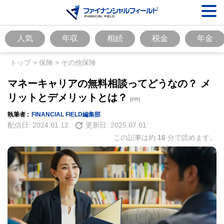
人気
年収
相続
税金
年金
トップ
>
保険
>
その他保険
マネーキャリアの無料相談ってどうなの？ メ
リットとデメリットとは？
[PR]
執筆者 :
FINANCIAL FIELD編集部
配信日:
2024.01.12
更新日:
2025.07.01
この記事は約
16
分で読めます。