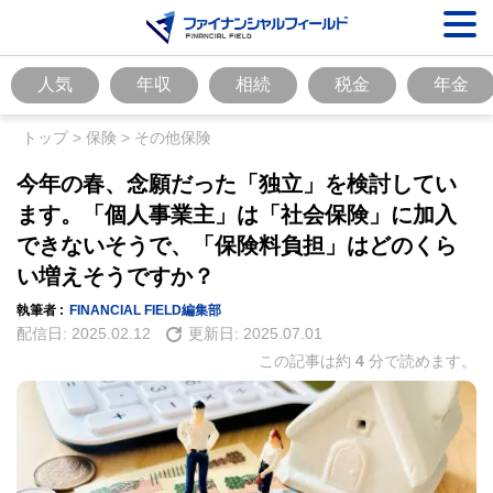
人気
年収
相続
税金
年金
トップ
>
保険
>
その他保険
今年の春、念願だった「独立」を検討してい
ます。「個人事業主」は「社会保険」に加入
できないそうで、「保険料負担」はどのくら
い増えそうですか？
執筆者 :
FINANCIAL FIELD編集部
配信日:
2025.02.12
更新日:
2025.07.01
この記事は約
4
分で読めます。