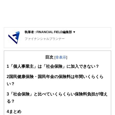
執筆者 : FINANCIAL FIELD編集部 ▼
ファイナンシャルプランナー
FinancialField編集部は、金融、経済に関する記事を、日々
の暮らしにどのような影響を与えるかという視点で、お金の
目次
知識がない方でも理解できるようわかりやすく発信していま
[
非表示
]
す。
1
「個人事業主」は「社会保険」に加入できない？
編集部のメンバーは、ファイナンシャルプランナーの資格取
得者を中心に「お金や暮らし」に関する書籍・雑誌の編集経
2
国民健康保険・国民年金の保険料は年間いくらくら
験者で構成され、企画立案から記事掲載まですべての工程に
い？
関わることで、読者目線のコンテンツを追求しています。
FinancialFieldの特徴は、ファイナンシャルプランナー、弁
3
「社会保険」と比べていくらくらい保険料負担が増え
護士、税理士、宅地建物取引士、相続診断士、住宅ローンア
る？
ドバイザー、DCプランナー、公認会計士、社会保険労務
士、行政書士、投資アナリスト、キャリアコンサルタントな
4
まとめ
ど150名以上の有資格者を執筆者・監修者として迎え、むず