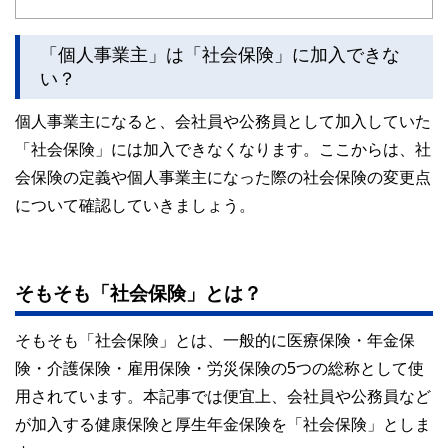
かしく感じられる年金や税金、相続、保険、ローンなどの話
をわかりやすく発信している点です。
「個人事業主」は「社会保険」に加入できな
このように編集経験豊富なメンバーと金融や経済に精通した
執筆者・監修者による執筆体制を築くことで、内容のわかり
い？
やすさはもちろんのこと、読み応えのあるコンテンツと確か
な情報発信を実現しています。
個人事業主になると、会社員や公務員として加入していた
私たちは、快適でより良い生活のアイデアを提供するお金の
「社会保険」には加入できなくなります。ここからは、社
コンシェルジュを目指します。
会保険の定義や個人事業主になった際の社会保険の変更点
について確認していきましょう。
そもそも「社会保険」とは？
そもそも「社会保険」とは、一般的に医療保険・年金保
険・介護保険・雇用保険・労災保険の5つの総称として使
用されています。本記事では便宜上、会社員や公務員など
が加入する健康保険と厚生年金保険を「社会保険」としま