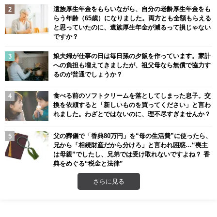
遺族厚生年金をもらいながら、自分の老齢厚生年金をも
らう年齢（65歳）になりました。両方とも全額もらえる
と思っていたのに、遺族厚生年金が減るって損じゃない
ですか？
娘夫婦が仕事の日は毎日孫の夕飯を作っています。家計
への負担も増えてきましたが、祖父母なら無償で協力す
るのが普通でしょうか？
食べる前のソフトクリームを落としてしまった息子。交
換を依頼すると「新しいものを買ってください」と言わ
れました。わざとではないのに、理不尽すぎませんか？
父の葬儀で「香典80万円」を“母の生活費”に使ったら、
兄から「相続財産だから分けろ」と言われ困惑…“喪主
は母親”でしたし、兄弟では受け取れないですよね？ 香
典をめぐる“税金と法律”
さらに見る