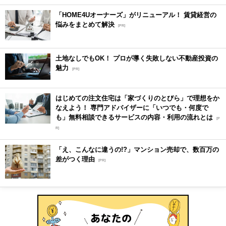
「HOME4Uオーナーズ」がリニューアル！ 賃貸経営の
悩みをまとめて解決
[PR]
土地なしでもOK！ プロが導く失敗しない不動産投資の
魅力
[PR]
はじめての注文住宅は「家づくりのとびら」で理想をか
なえよう！ 専門アドバイザーに「いつでも・何度で
も」無料相談できるサービスの内容・利用の流れとは
[P
R]
「え、こんなに違うの!?」マンション売却で、数百万の
差がつく理由
[PR]