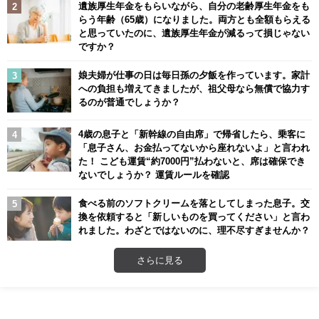
遺族厚生年金をもらいながら、自分の老齢厚生年金をも
らう年齢（65歳）になりました。両方とも全額もらえる
と思っていたのに、遺族厚生年金が減るって損じゃない
ですか？
娘夫婦が仕事の日は毎日孫の夕飯を作っています。家計
への負担も増えてきましたが、祖父母なら無償で協力す
るのが普通でしょうか？
4歳の息子と「新幹線の自由席」で帰省したら、乗客に
「息子さん、お金払ってないから座れないよ」と言われ
た！ こども運賃“約7000円”払わないと、席は確保でき
ないでしょうか？ 運賃ルールを確認
食べる前のソフトクリームを落としてしまった息子。交
換を依頼すると「新しいものを買ってください」と言わ
れました。わざとではないのに、理不尽すぎませんか？
さらに見る