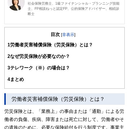
社会保険労務士、1級ファイナンシャル・プランニング技能
士、FP相談ねっと認定FP、公的保険アドバイザー、相続診
断士
大学卒業後、公務員、専業主婦、自営業、会社員、シングル
マザーとあらゆる立場を経験した後、FPと社会保険労務士
目次
の資格を取得し、個人事業主から社会保険労務士法人エニシ
[
非表示
]
アFPを共同設立。
1
労働者災害補償保険（労災保険）とは？
社会保険労務士とFP（ファイナンシャルプランナー）とい
う二刀流で活動することで、会社側と社員（個人）側、お互
2
なぜ労災保険が必要なのか？
いの立場・主張を理解し、一方通行的なアドバイスにならな
いよう、会社の顧問、個別相談などを行う。
3
テレワーク（※）の場合は？
また年金・労務を強みに、セミナー講師、執筆・監修など首
4
まとめ
都圏を中心に活動中（本名は三角桂子）。
https://sr-enishiafp.com/
労働者災害補償保険（労災保険）とは？
労災保険とは、「業務上」の事由または「通勤」による労
働者の負傷、疾病、障害または死亡に対して、労働者やそ
の遺族のために、必要な保険給付を行う制度です。事業主