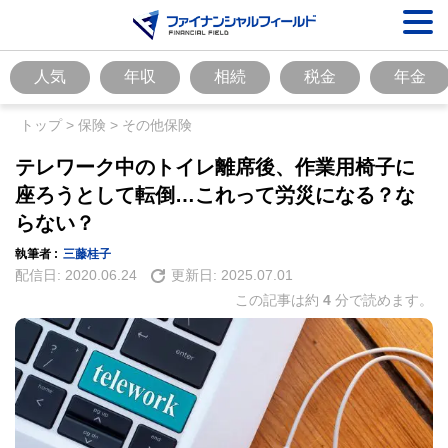
人気
年収
相続
税金
年金
トップ
>
保険
>
その他保険
テレワーク中のトイレ離席後、作業用椅子に
座ろうとして転倒…これって労災になる？な
らない？
執筆者 :
三藤桂子
配信日:
2020.06.24
更新日:
2025.07.01
この記事は約
4
分で読めます。