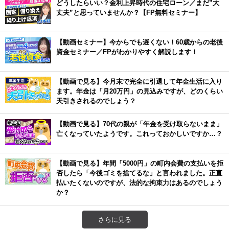
どうしたらいい？金利上昇時代の住宅ローン／まだ”大
丈夫”と思っていませんか？【FP無料セミナー】
【動画セミナー】今からでも遅くない！60歳からの老後
資金セミナー／FPがわかりやすく解説します！
【動画で見る】今月末で完全に引退して年金生活に入り
ます。年金は「月20万円」の見込みですが、どのくらい
天引きされるのでしょう？
【動画で見る】70代の親が「年金を受け取らないまま」
亡くなっていたようです。これっておかしいですか…？
【動画で見る】年間「5000円」の町内会費の支払いを拒
否したら「今後ゴミを捨てるな」と言われました。正直
払いたくないのですが、法的な拘束力はあるのでしょう
か？
さらに見る