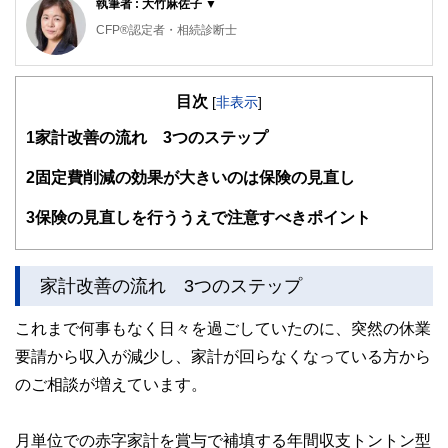
執筆者 : 大竹麻佐子 ▼
CFP®認定者・相続診断士
ゆめプランニング笑顔相続･FP事務所 代表
目次
証券会社、銀行、保険会社など金融機関での業務を経て現在
[
非表示
]
に至る。家計管理に役立つのでは、との思いからAFP取得
1
家計改善の流れ 3つのステップ
（2000年）、日本FP協会東京支部主催地域イベントへの参
加をきっかけにFP活動開始（2011年）、日本FP協会 「くら
しとお金のFP相談室」相談員（2016年）。
2
固定費削減の効果が大きいのは保険の見直し
「目の前にいるその人が、より豊かに、よりよくなるため
3
保険の見直しを行ううえで注意すべきポイント
に、今できること」を考え、サポートし続ける。
従業員向け「50代からのライフデザイン」セミナーや個人相
談、生活するの観点から学ぶ「お金の基礎知識」講座など開
家計改善の流れ 3つのステップ
催。
これまで何事もなく日々を過ごしていたのに、突然の休業
2人の男子（高3と小6）の母。品川区在住
ゆめプランニング笑顔相続･FP事務所 代表
https://fp-yu
要請から収入が減少し、家計が回らなくなっている方から
meplan.com/
のご相談が増えています。
月単位での赤字家計を賞与で補填する年間収支トントン型