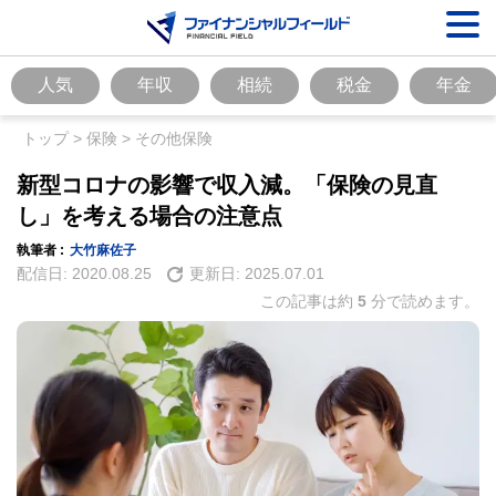
人気
年収
相続
税金
年金
トップ
>
保険
>
その他保険
新型コロナの影響で収入減。「保険の見直
し」を考える場合の注意点
執筆者 :
大竹麻佐子
配信日:
2020.08.25
更新日:
2025.07.01
この記事は約
5
分で読めます。