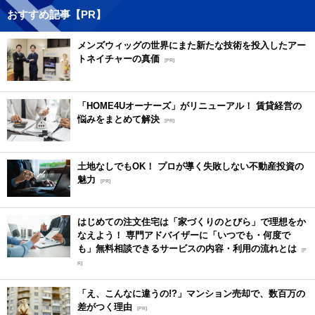
おすすめ記事【PR】
メンズウィッグの世界にまた新たな技術を投入したアー
トネイチャーの真価
[PR]
「HOME4Uオーナーズ」がリニューアル！ 賃貸経営の
悩みをまとめて解決
[PR]
土地なしでもOK！ プロが導く失敗しない不動産投資の
魅力
[PR]
はじめての注文住宅は「家づくりのとびら」で理想をか
なえよう！ 専門アドバイザーに「いつでも・何度で
も」無料相談できるサービスの内容・利用の流れとは
[P
R]
「え、こんなに違うの!?」マンション売却で、数百万の
差がつく理由
[PR]