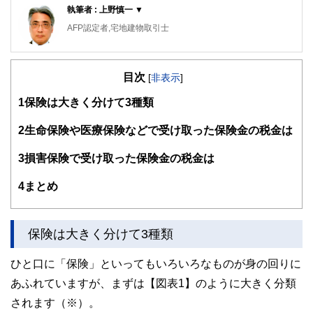
執筆者 : 上野慎一 ▼
AFP認定者,宅地建物取引士
不動産コンサルティングマスター,再開発プランナー
横浜市出身。1981年早稲田大学政治経済学部卒業後、大手
目次
不動産会社に勤務。2015年早期退職。自身の経験をベース
[
非表示
]
にしながら、資産運用・リタイアメント・セカンドライフな
1
保険は大きく分けて3種類
どのテーマに取り組んでいます。「人生は片道きっぷの旅の
ようなもの」をモットーに、折々に出掛けるお城巡りや居酒
屋巡りの旅が楽しみです。
2
生命保険や医療保険などで受け取った保険金の税金は
3
損害保険で受け取った保険金の税金は
4
まとめ
保険は大きく分けて3種類
ひと口に「保険」といってもいろいろなものが身の回りに
あふれていますが、まずは【図表1】のように大きく分類
されます（※）。