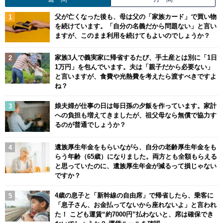
父が亡くなった後も、母は父の「家族カード」で買い物
を続けています。「自分の名義だから問題ない」と言い
ますが、このまま利用を続けてもよいのでしょうか？
家族3人で義実家に帰省するたび、手土産とは別に「1日
1万円」を包んでいます。夫は「親子だから必要ない」
と言いますが、食費や光熱費を考えたら渡すべきですよ
ね？
娘夫婦が仕事の日は毎日孫の夕飯を作っています。家計
への負担も増えてきましたが、祖父母なら無償で協力す
るのが普通でしょうか？
遺族厚生年金をもらいながら、自分の老齢厚生年金をも
らう年齢（65歳）になりました。両方とも全額もらえる
と思っていたのに、遺族厚生年金が減るって損じゃない
ですか？
4歳の息子と「新幹線の自由席」で帰省したら、乗客に
「息子さん、お金払ってないから座れないよ」と言われ
た！ こども運賃“約7000円”払わないと、席は確保でき