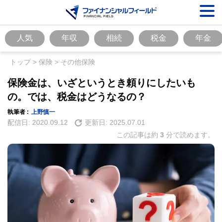
人気
年収
相続
税金
年金
トップ
>
保険
>
その他保険
保険金は、いざというとき頼りにしたいも
の。では、税金はどうなるの？
執筆者 :
上野慎一
配信日:
2020.09.12
更新日:
2025.07.01
この記事は約
3
分で読めます。