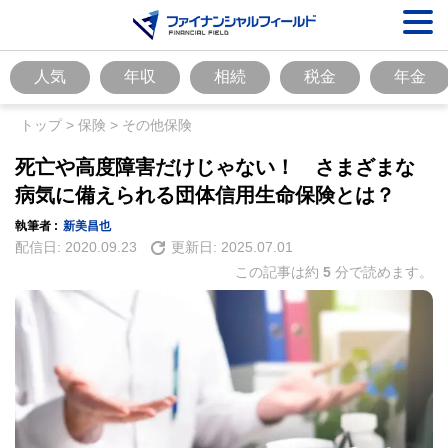
人気
年収
相続
税金
年金
トップ
>
保険
>
その他保険
死亡や高度障害だけじゃない！ さまざまな
病気に備えられる団体信用生命保険とは？
執筆者 :
新美昌也
配信日:
2020.09.23
更新日:
2025.07.01
この記事は約
5
分で読めます。