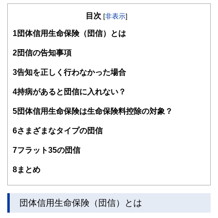
得意とする。法人営業をしていた経験から経営者からの相談
目次
が多い。教育資金、住宅購入、年金、資産運用、保険、離婚
[
非表示
]
のお金などをテーマとしたセミナーや個別相談も多数実施し
1
団体信用生命保険（団信）とは
ている。教育資金をテーマにした講演は延べ800校以上の高
校で実施。
また、保険や介護のお金に詳しいファイナンシャル・プラン
2
団信の告知事項
ナーとしてテレビや新聞、雑誌の取材にも多数協力してい
る。共著に「これで安心！入院・介護のお金」（技術評論
3
告知を正しく行わなかった場合
社）がある。
http://fp-trc.com/
4
持病があると団信に入れない？
5
団体信用生命保険は生命保険料控除の対象？
6
さまざまなタイプの団信
7
フラット35の団信
8
まとめ
団体信用生命保険（団信）とは