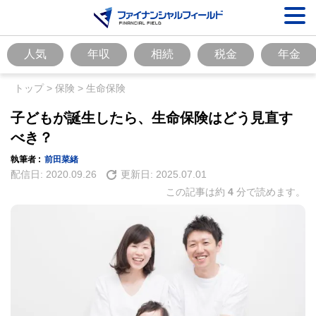
人気
年収
相続
税金
年金
トップ
>
保険
>
生命保険
子どもが誕生したら、生命保険はどう見直す
べき？
執筆者 :
前田菜緒
配信日:
2020.09.26
更新日:
2025.07.01
この記事は約
4
分で読めます。