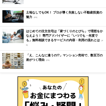
土地なしでもOK！ プロが導く失敗しない不動産投資の
魅力
[PR]
はじめての注文住宅は「家づくりのとびら」で理想をか
なえよう！ 専門アドバイザーに「いつでも・何度で
も」無料相談できるサービスの内容・利用の流れとは
[P
R]
「え、こんなに違うの!?」マンション売却で、数百万の
差がつく理由
[PR]