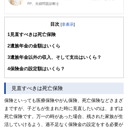
FP、夫婦問題診断士
保険代理店勤務を経て独立。高齢出産夫婦が2人目を産み、
マイホームを購入しても子どもが健全な環境で育ち、人生が
目次
黒字になるようライフプラン設計を行っている。子どもが寝
[
非表示
]
てからでも相談できるよう、夜も相談業務を行っている。著
1
見直すべきは死亡保険
書に「書けばわかる！わが家の家計にピッタリな子育て＆教
育費のかけ方」（翔泳社）
2
遺族年金の金額はいくら
https://www.andasset.net/
3
遺族年金以外の収入、そして支出はいくら？
4
保険金の設定額はいくら？
見直すべきは死亡保険
保険といっても医療保険やがん保険、死亡保険などさまざ
まですが、子どもが生まれた時に見直したいのは、まずは
死亡保険です。万一の時があった場合、残された家族が生
活していけるよう、過不足なく保険金の設定をする必要が