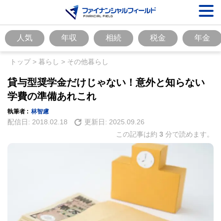
人気
年収
相続
税金
年金
トップ
>
暮らし
>
その他暮らし
貸与型奨学金だけじゃない！意外と知らない
学費の準備あれこれ
執筆者 :
林智慮
配信日:
2018.02.18
更新日:
2025.09.26
この記事は約
3
分で読めます。