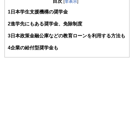
目次
る。結婚で専業主婦となるが夫の独立を機に経理・総務に転
[
非表示
]
身。事業と家庭のファイナンシャル・プランナーとなる。コ
1
日本学生支援機構の奨学金
ーチング資格も習得し、金銭面だけでなく心の面からも「幸
せに生きる」サポートをしている。4人の子の母。保険や金
融商品を売らない独立系ファイナンシャル・プランナー。
2
進学先にもある奨学金、免除制度
3
日本政策金融公庫などの教育ローンを利用する方法も
4
企業の給付型奨学金も