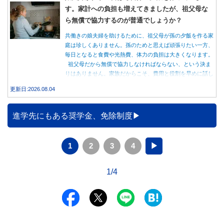
す。家計への負担も増えてきましたが、祖父母な
ら無償で協力するのが普通でしょうか？
共働きの娘夫婦を助けるために、祖父母が孫の夕飯を作る家
庭は珍しくありません。孫のためと思えば頑張りたい一方、
毎日となると食費や光熱費、体力の負担は大きくなります。
祖父母だから無償で協力しなければならない、という決ま
りはありません。家族だからこそ、費用と役割を早めに話し
合うことが大切です。
更新日:2026.08.04
進学先にもある奨学金、免除制度
1
2
3
4
▶
1/4