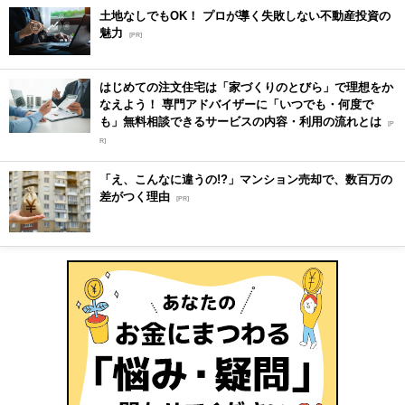
土地なしでもOK！ プロが導く失敗しない不動産投資の
魅力
[PR]
はじめての注文住宅は「家づくりのとびら」で理想をか
なえよう！ 専門アドバイザーに「いつでも・何度で
も」無料相談できるサービスの内容・利用の流れとは
[P
R]
「え、こんなに違うの!?」マンション売却で、数百万の
差がつく理由
[PR]