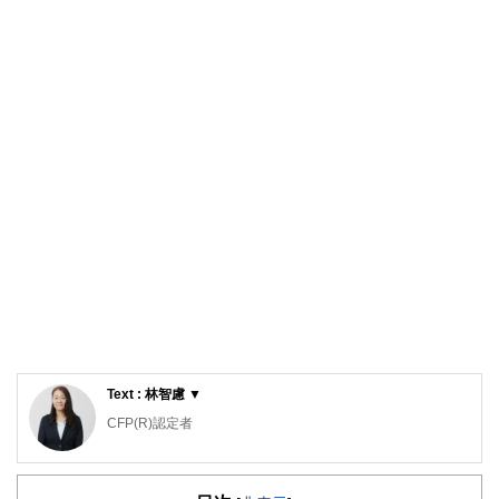
Text : 林智慮 ▼
CFP(R)認定者
確定拠出年金相談ねっと認定FP
大学（工学部）卒業後、橋梁設計の会社で設計業務に携わ