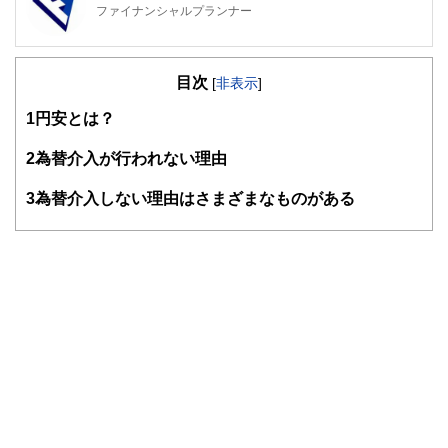
ファイナンシャルプランナー
FinancialField編集部は、金融、経済に関する記事を、日々
の暮らしにどのような影響を与えるかという視点で、お金の
目次
知識がない方でも理解できるようわかりやすく発信していま
[
非表示
]
す。
1
円安とは？
編集部のメンバーは、ファイナンシャルプランナーの資格取
得者を中心に「お金や暮らし」に関する書籍・雑誌の編集経
2
為替介入が行われない理由
験者で構成され、企画立案から記事掲載まですべての工程に
関わることで、読者目線のコンテンツを追求しています。
3
為替介入しない理由はさまざまなものがある
FinancialFieldの特徴は、ファイナンシャルプランナー、弁
護士、税理士、宅地建物取引士、相続診断士、住宅ローンア
ドバイザー、DCプランナー、公認会計士、社会保険労務
士、行政書士、投資アナリスト、キャリアコンサルタントな
ど150名以上の有資格者を執筆者・監修者として迎え、むず
かしく感じられる年金や税金、相続、保険、ローンなどの話
をわかりやすく発信している点です。
このように編集経験豊富なメンバーと金融や経済に精通した
執筆者・監修者による執筆体制を築くことで、内容のわかり
やすさはもちろんのこと、読み応えのあるコンテンツと確か
な情報発信を実現しています。