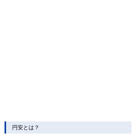
私たちは、快適でより良い生活のアイデアを提供するお金の
コンシェルジュを目指します。
円安とは？