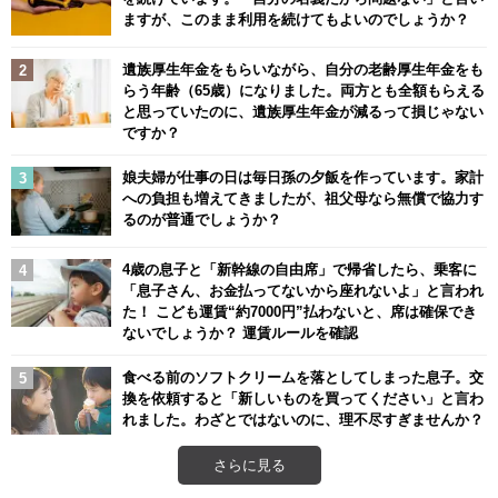
ますが、このまま利用を続けてもよいのでしょうか？
遺族厚生年金をもらいながら、自分の老齢厚生年金をも
らう年齢（65歳）になりました。両方とも全額もらえる
と思っていたのに、遺族厚生年金が減るって損じゃない
ですか？
娘夫婦が仕事の日は毎日孫の夕飯を作っています。家計
への負担も増えてきましたが、祖父母なら無償で協力す
るのが普通でしょうか？
4歳の息子と「新幹線の自由席」で帰省したら、乗客に
「息子さん、お金払ってないから座れないよ」と言われ
た！ こども運賃“約7000円”払わないと、席は確保でき
ないでしょうか？ 運賃ルールを確認
食べる前のソフトクリームを落としてしまった息子。交
換を依頼すると「新しいものを買ってください」と言わ
れました。わざとではないのに、理不尽すぎませんか？
さらに見る