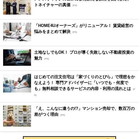
トネイチャーの真価
[PR]
「HOME4Uオーナーズ」がリニューアル！ 賃貸経営の
悩みをまとめて解決
[PR]
土地なしでもOK！ プロが導く失敗しない不動産投資の
魅力
[PR]
はじめての注文住宅は「家づくりのとびら」で理想をか
なえよう！ 専門アドバイザーに「いつでも・何度で
も」無料相談できるサービスの内容・利用の流れとは
[P
R]
「え、こんなに違うの!?」マンション売却で、数百万の
差がつく理由
[PR]