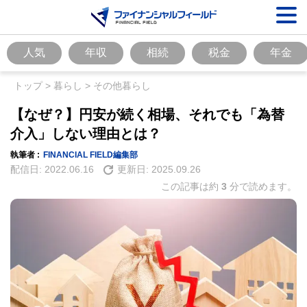
人気
年収
相続
税金
年金
トップ
>
暮らし
>
その他暮らし
【なぜ？】円安が続く相場、それでも「為替
介入」しない理由とは？
執筆者 :
FINANCIAL FIELD編集部
配信日:
2022.06.16
更新日:
2025.09.26
この記事は約
3
分で読めます。