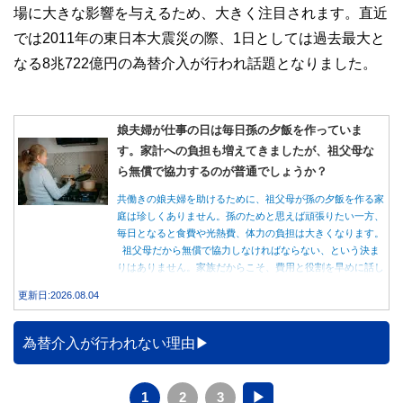
場に大きな影響を与えるため、大きく注目されます。直近
では2011年の東日本大震災の際、1日としては過去最大と
なる8兆722億円の為替介入が行われ話題となりました。
娘夫婦が仕事の日は毎日孫の夕飯を作っていま
す。家計への負担も増えてきましたが、祖父母な
ら無償で協力するのが普通でしょうか？
共働きの娘夫婦を助けるために、祖父母が孫の夕飯を作る家
庭は珍しくありません。孫のためと思えば頑張りたい一方、
毎日となると食費や光熱費、体力の負担は大きくなります。
祖父母だから無償で協力しなければならない、という決ま
りはありません。家族だからこそ、費用と役割を早めに話し
合うことが大切です。
更新日:2026.08.04
為替介入が行われない理由
1
2
3
▶