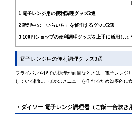
編集部のメンバーは、ファイナンシャルプランナーの資格
案から記事掲載まですべての工程に関わることで、読者目
1
電子レンジ用の便利調理グッズ3選
FinancialFieldの特徴は、ファイナンシャルプラ
2
調理中の「いらいら」を解消するグッズ2選
ー、公認会計士、社会保険労務士、行政書士、投資アナリ
え、むずかしく感じられる年金や税金、相続、保険、ロー
3
100円ショップの便利調理グッズを上手に活用しよ
このように編集経験豊富なメンバーと金融や経済に精通し
と、読み応えのあるコンテンツと確かな情報発信を実現し
電子レンジ用の便利調理グッズ3選
私たちは、快適でより良い生活のアイデアを提供するお金
フライパンや鍋での調理が面倒なときは、電子レンジ
している間に、ほかのメニューを作れるため効率的に
・ダイソー 電子レンジ調理器（ご飯一合炊き用