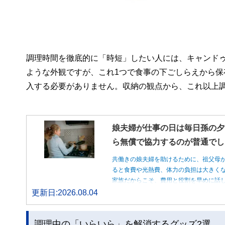
調理時間を徹底的に「時短」したい人には、キャンドゥ
ような外観ですが、これ1つで食事の下ごしらえから
入する必要がありません。収納の観点から、これ以上
娘夫婦が仕事の日は毎日孫の夕
ら無償で協力するのが普通でし
共働きの娘夫婦を助けるために、祖父母
ると食費や光熱費、体力の負担は大きく
家族だからこそ、費用と役割を早めに話
更新日:2026.08.04
調理中の「いらいら」を解消するグッズ2選