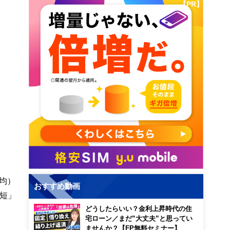
【PR】
均）
おすすめ動画
短」
どうしたらいい？金利上昇時代の住
宅ローン／まだ”大丈夫”と思ってい
ませんか？【FP無料セミナー】