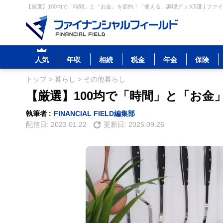
【厳選】100均で「時間」と「お金」を節約！「使える」調理グッズ5選 | ファ
人気
年収
相続
税金
年金
保険
トップ
>
暮らし
>
その他暮らし
【厳選】100均で「時間」と「お金
執筆者 :
FINANCIAL FIELD編集部
配信日:
2023.01.22
更新日:
2025.09.26