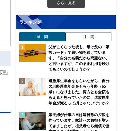
さらに見る
画立
ランキング
ンナ
迎
週 間
月 間
こ
父が亡くなった後も、母は父の「家
族カード」で買い物を続けていま
す。「自分の名義だから問題ない」
と言いますが、このまま利用を続け
てもよいのでしょうか？
調理」
遺族厚生年金をもらいながら、自分
の老齢厚生年金をもらう年齢（65
歳）になりました。両方とも全額も
らえると思っていたのに、遺族厚生
年金が減るって損じゃないですか？
娘夫婦が仕事の日は毎日孫の夕飯を
作っています。家計への負担も増え
てきましたが、祖父母なら無償で協