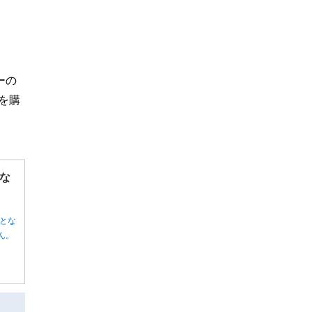
ーの
を購
な
とな
ん。