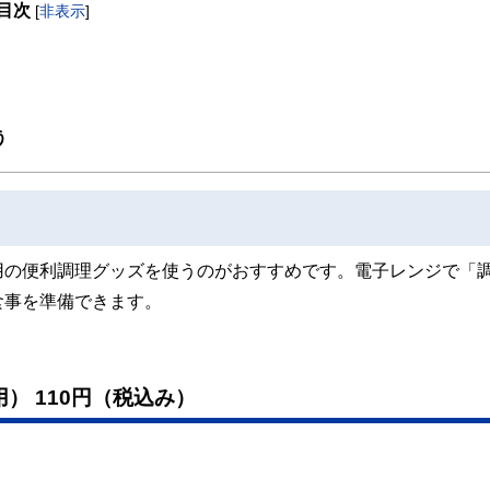
目次
[
非表示
]
取得者を中心に「お金や暮らし」に関する書籍・雑誌の編集経験者で構成され、企
線のコンテンツを追求しています。
ンナー、弁護士、税理士、宅地建物取引士、相続診断士、住宅ローンアドバイザー、DCプラ
スト、キャリアコンサルタントなど150名以上の有資格者を執筆者・監修者として
ンなどの話をわかりやすく発信している点です。
う
た執筆者・監修者による執筆体制を築くことで、内容のわかりやすさはもちろんの
ています。
のコンシェルジュを目指します。
用の便利調理グッズを使うのがおすすめです。電子レンジで「
食事を準備できます。
） 110円（税込み）