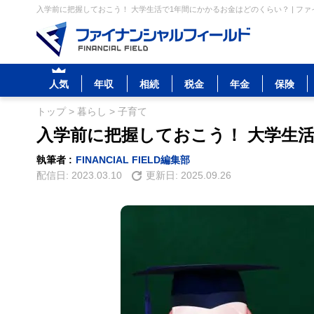
入学前に把握しておこう！ 大学生活で1年間にかかるお金はどのくらい？ | フ
人気
年収
相続
税金
年金
保険
トップ
>
暮らし
>
子育て
入学前に把握しておこう！ 大学生
執筆者 :
FINANCIAL FIELD編集部
配信日:
2023.03.10
更新日:
2025.09.26