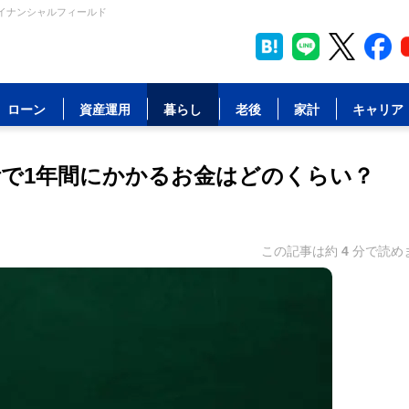
ァイナンシャルフィールド
ローン
資産運用
暮らし
老後
家計
キャリア
活で1年間にかかるお金はどのくらい？
この記事は約
4
分で読め