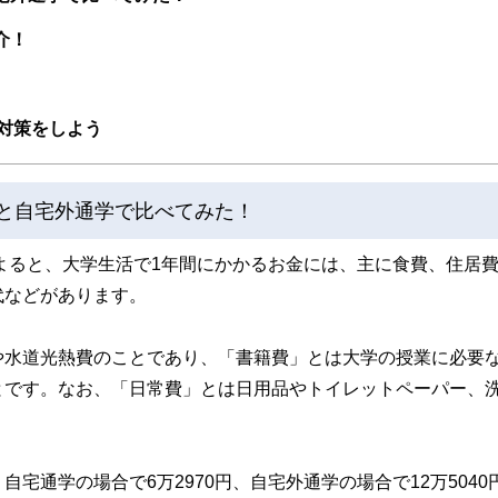
ンナー、弁護士、税理士、宅地建物取引士、相続診断士、住宅ローンアドバイザー、DCプラ
介！
スト、キャリアコンサルタントなど150名以上の有資格者を執筆者・監修者として
ンなどの話をわかりやすく発信している点です。
た執筆者・監修者による執筆体制を築くことで、内容のわかりやすさはもちろんの
対策をしよう
ています。
のコンシェルジュを目指します。
学と自宅外通学で比べてみた！
によると、大学生活で1年間にかかるお金には、主に食費、住居
代などがあります。
や水道光熱費のことであり、「書籍費」とは大学の授業に必要
とです。なお、「日常費」とは日用品やトイレットペーパー、
宅通学の場合で6万2970円、自宅外通学の場合で12万5040