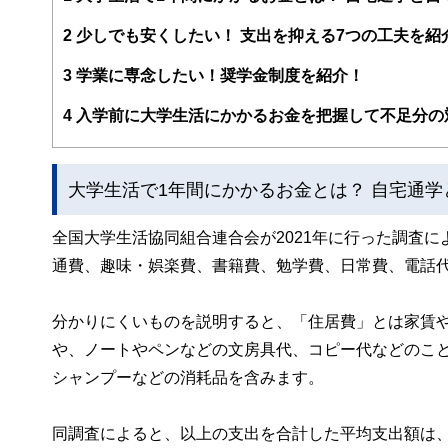
FinancialFieldの特徴は、ファイナンシャルプラ
2
少しでも安くしたい！ 支出を抑える7つの工夫を紹
ー、公認会計士、社会保険労務士、行政書士、投資アナリ
え、むずかしく感じられる年金や税金、相続、保険、ロー
3
学業に専念したい！奨学金制度を紹介！
このように編集経験豊富なメンバーと金融や経済に精通し
4
入学前に大学生活にかかるお金を把握して不足分の
と、読み応えのあるコンテンツと確かな情報発信を実現し
私たちは、快適でより良い生活のアイデアを提供するお金
大学生活で1年間にかかるお金とは？ 自宅通
全国大学生活協同組合連合会が2021年に行った調査
通費、趣味・娯楽費、書籍費、勉学費、日常費、電話
分かりにくいものを説明すると、「住居費」とは家賃
や、ノートやペンなどの文房具代、コピー代などのこ
シャンプーなどの消耗品を含みます。
同調査によると、以上の支出を合計した平均支出額は、自