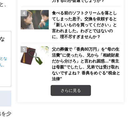
力するのが普通でしょうか？
と、
食べる前のソフトクリームを落とし
てしまった息子。交換を依頼すると
「新しいものを買ってください」と
言われました。わざとではないの
に、理不尽すぎませんか？
な
父の葬儀で「香典80万円」を“母の生
活費”に使ったら、兄から「相続財産
とな
だから分けろ」と言われ困惑…“喪主
ん。
は母親”でしたし、兄弟では受け取れ
ないですよね？ 香典をめぐる“税金と
法律”
さらに見る
出を少