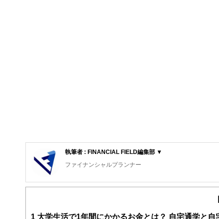
執筆者 : FINANCIAL FIELD編集部 ▼
ファイナンシャルプランナー
FinancialField編集部は、金融、経済に関する記
るようわかりやすく発信しています。
編集部のメンバーは、ファイナンシャルプランナーの資格
案から記事掲載まですべての工程に関わることで、読者目
1
大学生活で1年間にかかるお金とは？ 自宅通学と自