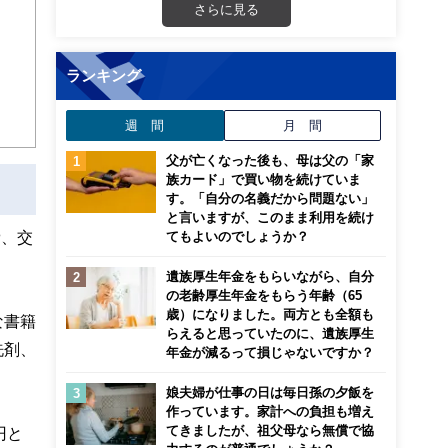
さらに見る
ンナ
迎
ランキング
こ
週 間
月 間
父が亡くなった後も、母は父の「家
族カード」で買い物を続けていま
す。「自分の名義だから問題ない」
と言いますが、このまま利用を続け
費、交
てもよいのでしょうか？
遺族厚生年金をもらいながら、自分
の老齢厚生年金をもらう年齢（65
歳）になりました。両方とも全額も
な書籍
らえると思っていたのに、遺族厚生
洗剤、
年金が減るって損じゃないですか？
娘夫婦が仕事の日は毎日孫の夕飯を
作っています。家計への負担も増え
てきましたが、祖父母なら無償で協
円と