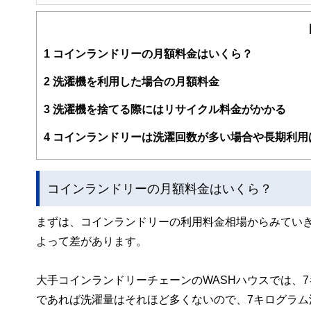
FinancialField編集部は、金融、経済に関する記
るようわかりやすく発信しています。
編集部のメンバーは、ファイナンシャルプランナーの資格
案から記事掲載まですべての工程に関わることで、読者目
1
コインランドリーの月額料金はいくら？
FinancialFieldの特徴は、ファイナンシャルプラ
2
洗濯機を利用した場合の月額料金
ー、公認会計士、社会保険労務士、行政書士、投資アナリ
え、むずかしく感じられる年金や税金、相続、保険、ロー
3
洗濯機を捨てる際にはリサイクル料金がかかる
このように編集経験豊富なメンバーと金融や経済に精通し
4
コインランドリーは洗濯回数が多い場合や長期利用
と、読み応えのあるコンテンツと確かな情報発信を実現し
私たちは、快適でより良い生活のアイデアを提供するお金
コインランドリーの月額料金はいくら？
まずは、コインランドリーの利用料金相場からみてい
よって差があります。
大手コインランドリーチェーンのWASHハウスでは、7
であれば洗濯量はそれほど多くないので、7キログラム