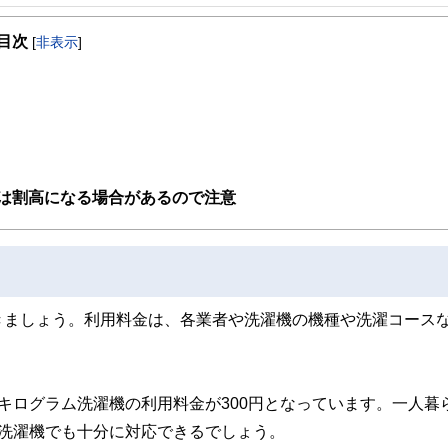
事を、日々の暮らしにどのような影響を与えるかという視点で、お金の知識がない方でも理
目次
[
非表示
]
取得者を中心に「お金や暮らし」に関する書籍・雑誌の編集経験者で構成され、企
線のコンテンツを追求しています。
ンナー、弁護士、税理士、宅地建物取引士、相続診断士、住宅ローンアドバイザー、DCプラ
スト、キャリアコンサルタントなど150名以上の有資格者を執筆者・監修者として
ンなどの話をわかりやすく発信している点です。
た執筆者・監修者による執筆体制を築くことで、内容のわかりやすさはもちろんの
は割高になる場合があるので注意
ています。
のコンシェルジュを目指します。
きましょう。利用料金は、各業者や洗濯機の機種や洗濯コース
キログラム洗濯機の利用料金が300円となっています。一人暮
洗濯機でも十分に対応できるでしょう。