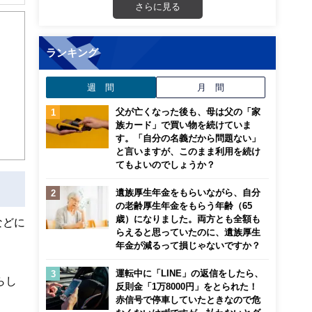
解でき
さらに見る
画立
ランキング
ンナ
週 間
月 間
迎
父が亡くなった後も、母は父の「家
こ
族カード」で買い物を続けていま
す。「自分の名義だから問題ない」
と言いますが、このまま利用を続け
てもよいのでしょうか？
遺族厚生年金をもらいながら、自分
の老齢厚生年金をもらう年齢（65
歳）になりました。両方とも全額も
などに
らえると思っていたのに、遺族厚生
年金が減るって損じゃないですか？
運転中に「LINE」の返信をしたら、
らし
反則金「1万8000円」をとられた！
赤信号で停車していたときなので危