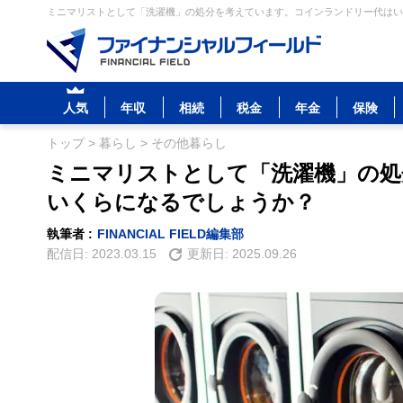
ミニマリストとして「洗濯機」の処分を考えています。コインランドリー代はいく
人気
年収
相続
税金
年金
保険
トップ
>
暮らし
>
その他暮らし
ミニマリストとして「洗濯機」の処
いくらになるでしょうか？
執筆者 :
FINANCIAL FIELD編集部
配信日:
2023.03.15
更新日:
2025.09.26