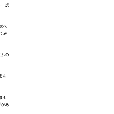
し、洗
めて
てみ
選ぶの
用を
ませ
要があ