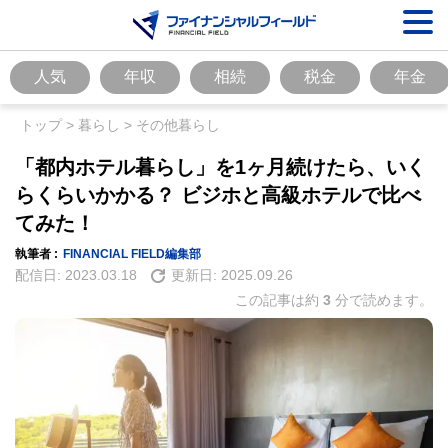
人気
年収
相続
税金
年金
トップ
>
暮らし
>
その他暮らし
「都内ホテル暮らし」を1ヶ月続けたら、いく
らくらいかかる？ ビジホと高級ホテルで比べ
てみた！
執筆者 :
FINANCIAL FIELD編集部
配信日:
2023.03.18
更新日:
2025.09.26
この記事は約
3
分で読めます。