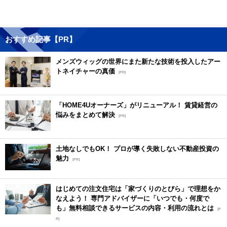
おすすめ記事【PR】
メンズウィッグの世界にまた新たな技術を投入したアー
トネイチャーの真価
[PR]
「HOME4Uオーナーズ」がリニューアル！ 賃貸経営の
悩みをまとめて解決
[PR]
土地なしでもOK！ プロが導く失敗しない不動産投資の
魅力
[PR]
はじめての注文住宅は「家づくりのとびら」で理想をか
なえよう！ 専門アドバイザーに「いつでも・何度で
も」無料相談できるサービスの内容・利用の流れとは
[P
R]