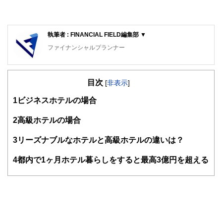
執筆者 : FINANCIAL FIELD編集部 ▼
ファイナンシャルプランナー
FinancialField編集部は、金融、経済に関する記事を、日々
の暮らしにどのような影響を与えるかという視点で、お金の
目次
知識がない方でも理解できるようわかりやすく発信していま
[
非表示
]
す。
1
ビジネスホテルの場合
編集部のメンバーは、ファイナンシャルプランナーの資格取
得者を中心に「お金や暮らし」に関する書籍・雑誌の編集経
2
高級ホテルの場合
験者で構成され、企画立案から記事掲載まですべての工程に
関わることで、読者目線のコンテンツを追求しています。
3
リーズナブルなホテルと高級ホテルの違いは？
FinancialFieldの特徴は、ファイナンシャルプランナー、弁
4
都内で1ヶ月ホテル暮らしをすると最高3億円を超える
護士、税理士、宅地建物取引士、相続診断士、住宅ローンア
ドバイザー、DCプランナー、公認会計士、社会保険労務
士、行政書士、投資アナリスト、キャリアコンサルタントな
ど150名以上の有資格者を執筆者・監修者として迎え、むず
かしく感じられる年金や税金、相続、保険、ローンなどの話
をわかりやすく発信している点です。
このように編集経験豊富なメンバーと金融や経済に精通した