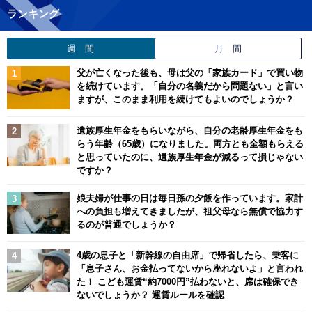
ランキング
週 間
月 間
父が亡くなった後も、母は父の「家族カード」で買い物
を続けています。「自分の名義だから問題ない」と言い
ますが、このまま利用を続けてもよいのでしょうか？
遺族厚生年金をもらいながら、自分の老齢厚生年金をも
らう年齢（65歳）になりました。両方とも全額もらえる
と思っていたのに、遺族厚生年金が減るって損じゃない
ですか？
娘夫婦が仕事の日は毎日孫の夕飯を作っています。家計
への負担も増えてきましたが、祖父母なら無償で協力す
るのが普通でしょうか？
4歳の息子と「新幹線の自由席」で帰省したら、乗客に
「息子さん、お金払ってないから座れないよ」と言われ
た！ こども運賃“約7000円”払わないと、席は確保でき
ないでしょうか？ 運賃ルールを確認