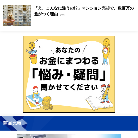
「え、こんなに違うの!?」マンション売却で、数百万の
差がつく理由
[PR]
商品比較