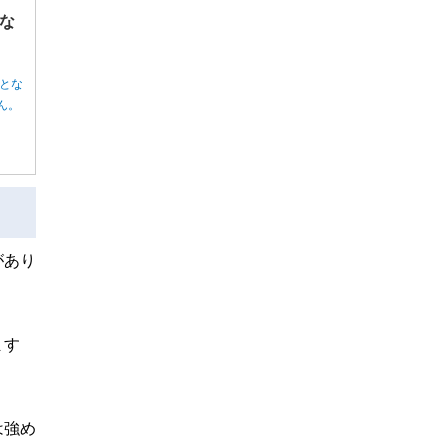
な
とな
ん。
があり
ます
は強め