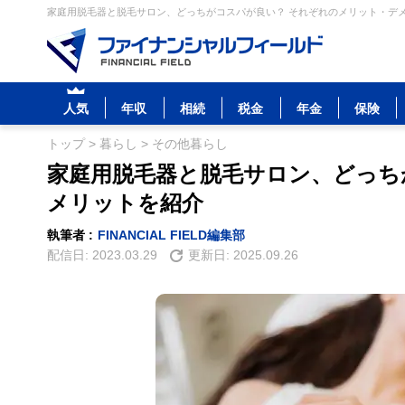
家庭用脱毛器と脱毛サロン、どっちがコスパが良い？ それぞれのメリット・デメ
人気
年収
相続
税金
年金
保険
トップ
>
暮らし
>
その他暮らし
家庭用脱毛器と脱毛サロン、どっち
メリットを紹介
執筆者 :
FINANCIAL FIELD編集部
配信日:
2023.03.29
更新日:
2025.09.26