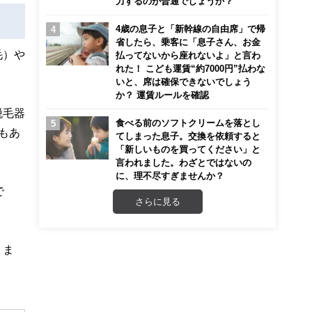
力するのが普通でしょうか？
4歳の息子と「新幹線の自由席」で帰
省したら、乗客に「息子さん、お金
毛）や
払ってないから座れないよ」と言わ
れた！ こども運賃“約7000円”払わな
いと、席は確保できないでしょう
か？ 運賃ルールを確認
脱毛器
食べる前のソフトクリームを落とし
もあ
てしまった息子。交換を依頼すると
「新しいものを買ってください」と
言われました。わざとではないの
に、理不尽すぎませんか？
で
さらに見る
りま