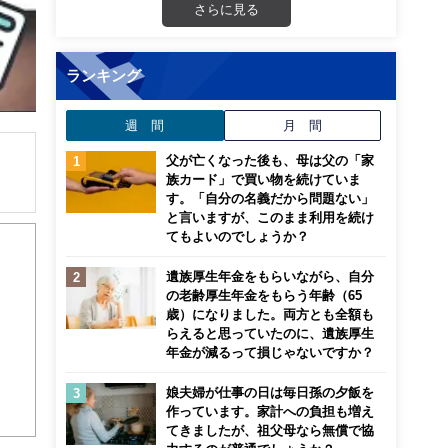
さらに見る
ランキング
週 間
月 間
父が亡くなった後も、母は父の「家
族カード」で買い物を続けていま
す。「自分の名義だから問題ない」
解でき
と言いますが、このまま利用を続け
てもよいのでしょうか？
画立
遺族厚生年金をもらいながら、自分
の老齢厚生年金をもらう年齢（65
歳）になりました。両方とも全額も
ンナ
らえると思っていたのに、遺族厚生
迎
年金が減るって損じゃないですか？
こ
娘夫婦が仕事の日は毎日孫の夕飯を
作っています。家計への負担も増え
てきましたが、祖父母なら無償で協