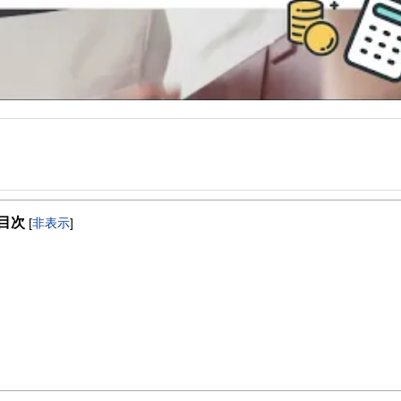
事を、日々の暮らしにどのような影響を与えるかという視点で、お金の知識がない方でも理
目次
[
非表示
]
取得者を中心に「お金や暮らし」に関する書籍・雑誌の編集経験者で構成され、企
線のコンテンツを追求しています。
ンナー、弁護士、税理士、宅地建物取引士、相続診断士、住宅ローンアドバイザー、DCプラ
スト、キャリアコンサルタントなど150名以上の有資格者を執筆者・監修者として
ンなどの話をわかりやすく発信している点です。
た執筆者・監修者による執筆体制を築くことで、内容のわかりやすさはもちろんの
ています。
のコンシェルジュを目指します。