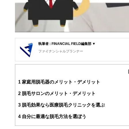
執筆者 : FINANCIAL FIELD編集部 ▼
ファイナンシャルプランナー
FinancialField編集部は、金融、経済に関する記
るようわかりやすく発信しています。
編集部のメンバーは、ファイナンシャルプランナーの資格
案から記事掲載まですべての工程に関わることで、読者目
1
家庭用脱毛器のメリット・デメリット
FinancialFieldの特徴は、ファイナンシャルプラ
2
脱毛サロンのメリット・デメリット
ー、公認会計士、社会保険労務士、行政書士、投資アナリ
え、むずかしく感じられる年金や税金、相続、保険、ロー
3
脱毛効果なら医療脱毛クリニックを選ぶ
このように編集経験豊富なメンバーと金融や経済に精通し
4
自分に最適な脱毛方法を選ぼう
と、読み応えのあるコンテンツと確かな情報発信を実現し
私たちは、快適でより良い生活のアイデアを提供するお金