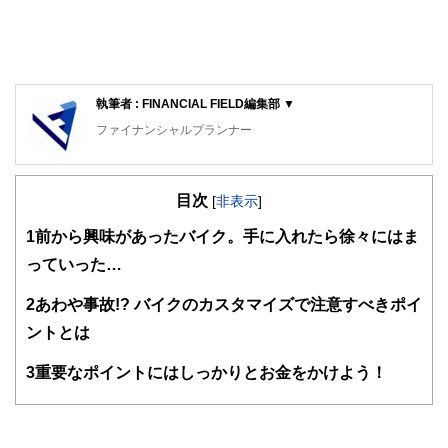
執筆者 : FINANCIAL FIELD編集部 ▼
ファイナンシャルプランナー
FinancialField編集部は、金融、経済に関する記事を、日々
の暮らしにどのような影響を与えるかという視点で、お金の
目次
知識がない方でも理解できるようわかりやすく発信していま
[
非表示
]
す。
1
前から興味があったバイク。手に入れたら徐々にはま
編集部のメンバーは、ファイナンシャルプランナーの資格取
っていった…
得者を中心に「お金や暮らし」に関する書籍・雑誌の編集経
験者で構成され、企画立案から記事掲載まですべての工程に
2
あわや事故!? バイクのカスタマイズで注意すべきポイ
関わることで、読者目線のコンテンツを追求しています。
ントとは
FinancialFieldの特徴は、ファイナンシャルプランナー、弁
護士、税理士、宅地建物取引士、相続診断士、住宅ローンア
3
重要なポイントにはしっかりとお金をかけよう！
ドバイザー、DCプランナー、公認会計士、社会保険労務
士、行政書士、投資アナリスト、キャリアコンサルタントな
ど150名以上の有資格者を執筆者・監修者として迎え、むず
かしく感じられる年金や税金、相続、保険、ローンなどの話
をわかりやすく発信している点です。