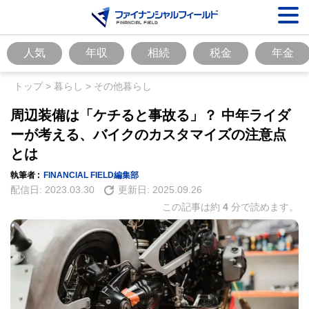
人気
年収
相続
税金
年金
トップ
>
暮らし
>
その他暮らし
周辺装備は「ケチると事故る」？ 中年ライダ
ーが考える、バイクのカスタマイズの注意点
とは
執筆者 :
FINANCIAL FIELD編集部
配信日:
2023.03.30
更新日:
2025.09.26
この記事は約
4
分で読めます。