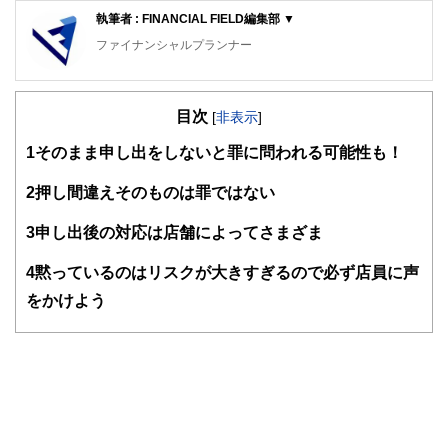
執筆者 : FINANCIAL FIELD編集部 ▼
ファイナンシャルプランナー
FinancialField編集部は、金融、経済に関する記事を、日々
の暮らしにどのような影響を与えるかという視点で、お金の
目次
知識がない方でも理解できるようわかりやすく発信していま
[
非表示
]
す。
1
そのまま申し出をしないと罪に問われる可能性も！
編集部のメンバーは、ファイナンシャルプランナーの資格取
得者を中心に「お金や暮らし」に関する書籍・雑誌の編集経
2
押し間違えそのものは罪ではない
験者で構成され、企画立案から記事掲載まですべての工程に
関わることで、読者目線のコンテンツを追求しています。
3
申し出後の対応は店舗によってさまざま
FinancialFieldの特徴は、ファイナンシャルプランナー、弁
4
黙っているのはリスクが大きすぎるので必ず店員に声
護士、税理士、宅地建物取引士、相続診断士、住宅ローンア
ドバイザー、DCプランナー、公認会計士、社会保険労務
をかけよう
士、行政書士、投資アナリスト、キャリアコンサルタントな
ど150名以上の有資格者を執筆者・監修者として迎え、むず
かしく感じられる年金や税金、相続、保険、ローンなどの話
をわかりやすく発信している点です。
このように編集経験豊富なメンバーと金融や経済に精通した
執筆者・監修者による執筆体制を築くことで、内容のわかり
やすさはもちろんのこと、読み応えのあるコンテンツと確か