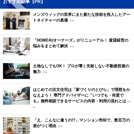
おすすめ記事【PR】
メンズウィッグの世界にまた新たな技術を投入したアー
トネイチャーの真価
[PR]
「HOME4Uオーナーズ」がリニューアル！ 賃貸経営の
悩みをまとめて解決
[PR]
土地なしでもOK！ プロが導く失敗しない不動産投資の
魅力
[PR]
はじめての注文住宅は「家づくりのとびら」で理想をか
なえよう！ 専門アドバイザーに「いつでも・何度で
も」無料相談できるサービスの内容・利用の流れとは
[P
R]
「え、こんなに違うの!?」マンション売却で、数百万の
差がつく理由
[PR]