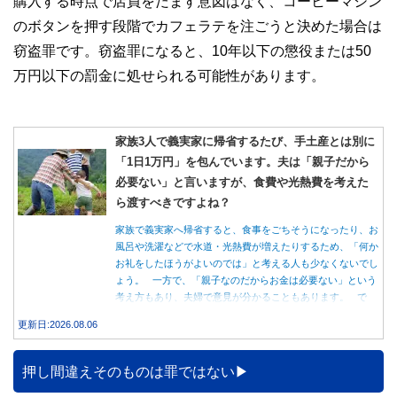
購入する時点で店員をだます意図はなく、コーヒーマシン
のボタンを押す段階でカフェラテを注ごうと決めた場合は
窃盗罪です。窃盗罪になると、10年以下の懲役または50
万円以下の罰金に処せられる可能性があります。
家族3人で義実家に帰省するたび、手土産とは別に
「1日1万円」を包んでいます。夫は「親子だから
必要ない」と言いますが、食費や光熱費を考えた
ら渡すべきですよね？
家族で義実家へ帰省すると、食事をごちそうになったり、お
風呂や洗濯などで水道・光熱費が増えたりするため、「何か
お礼をしたほうがよいのでは」と考える人も少なくないでし
ょう。 一方で、「親子なのだからお金は必要ない」という
考え方もあり、夫婦で意見が分かることもあります。 で
は、実際に義実家へ泊まる際、お金を渡している家庭はどの
更新日:2026.08.06
くらいあるのでしょうか。本記事では、帰省時に宿泊費を渡
す家庭の割合や、感謝の気持ちを伝える方法について解説し
ます。
押し間違えそのものは罪ではない