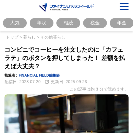
人気
年収
相続
税金
年金
トップ
>
暮らし
>
その他暮らし
コンビニでコーヒーを注文したのに「カフェ
ラテ」のボタンを押してしまった！ 差額を払
えば大丈夫？
執筆者 :
FINANCIAL FIELD編集部
配信日:
2023.07.20
更新日:
2025.09.26
この記事は約
3
分で読めます。