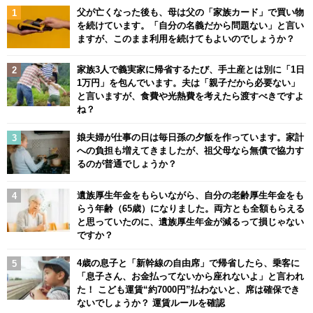
父が亡くなった後も、母は父の「家族カード」で買い物
を続けています。「自分の名義だから問題ない」と言い
ますが、このまま利用を続けてもよいのでしょうか？
家族3人で義実家に帰省するたび、手土産とは別に「1日
1万円」を包んでいます。夫は「親子だから必要ない」
と言いますが、食費や光熱費を考えたら渡すべきですよ
ね？
娘夫婦が仕事の日は毎日孫の夕飯を作っています。家計
への負担も増えてきましたが、祖父母なら無償で協力す
るのが普通でしょうか？
遺族厚生年金をもらいながら、自分の老齢厚生年金をも
らう年齢（65歳）になりました。両方とも全額もらえる
と思っていたのに、遺族厚生年金が減るって損じゃない
ですか？
4歳の息子と「新幹線の自由席」で帰省したら、乗客に
「息子さん、お金払ってないから座れないよ」と言われ
た！ こども運賃“約7000円”払わないと、席は確保でき
ないでしょうか？ 運賃ルールを確認