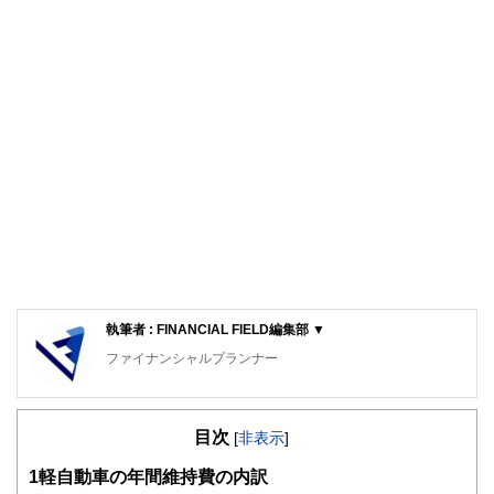
執筆者 : FINANCIAL FIELD編集部 ▼
ファイナンシャルプランナー
FinancialField編集部は、金融、経済に関する記事を、日々
の暮らしにどのような影響を与えるかという視点で、お金の
目次
知識がない方でも理解できるようわかりやすく発信していま
[
非表示
]
す。
1
軽自動車の年間維持費の内訳
編集部のメンバーは、ファイナンシャルプランナーの資格取