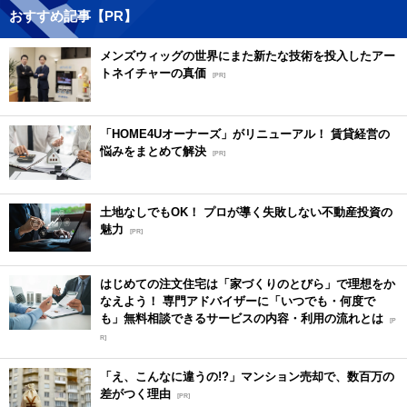
おすすめ記事【PR】
メンズウィッグの世界にまた新たな技術を投入したアー
トネイチャーの真価
[PR]
「HOME4Uオーナーズ」がリニューアル！ 賃貸経営の
悩みをまとめて解決
[PR]
土地なしでもOK！ プロが導く失敗しない不動産投資の
魅力
[PR]
はじめての注文住宅は「家づくりのとびら」で理想をか
なえよう！ 専門アドバイザーに「いつでも・何度で
も」無料相談できるサービスの内容・利用の流れとは
[P
R]
「え、こんなに違うの!?」マンション売却で、数百万の
差がつく理由
[PR]