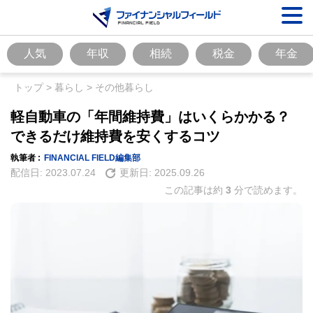
人気
年収
相続
税金
年金
トップ
>
暮らし
>
その他暮らし
軽自動車の「年間維持費」はいくらかかる？
できるだけ維持費を安くするコツ
執筆者 :
FINANCIAL FIELD編集部
配信日:
2023.07.24
更新日:
2025.09.26
この記事は約
3
分で読めます。