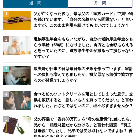
週 間
月 間
父が亡くなった後も、母は父の「家族カード」で買い物
を続けています。「自分の名義だから問題ない」と言い
ますが、このまま利用を続けてもよいのでしょうか？
遺族厚生年金をもらいながら、自分の老齢厚生年金をも
らう年齢（65歳）になりました。両方とも全額もらえる
と思っていたのに、遺族厚生年金が減るって損じゃない
ですか？
娘夫婦が仕事の日は毎日孫の夕飯を作っています。家計
への負担も増えてきましたが、祖父母なら無償で協力す
るのが普通でしょうか？
食べる前のソフトクリームを落としてしまった息子。交
換を依頼すると「新しいものを買ってください」と言わ
れました。わざとではないのに、理不尽すぎませんか？
父の葬儀で「香典80万円」を“母の生活費”に使ったら、
兄から「相続財産だから分けろ」と言われ困惑…“喪主
は母親”でしたし、兄弟では受け取れないですよね？ 香
典をめぐる“税金と法律”