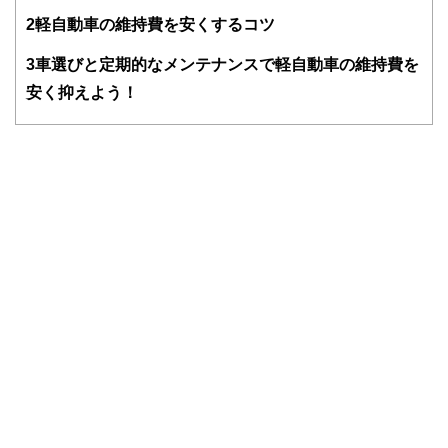
得者を中心に「お金や暮らし」に関する書籍・雑誌の編集経
2
軽自動車の維持費を安くするコツ
験者で構成され、企画立案から記事掲載まですべての工程に
関わることで、読者目線のコンテンツを追求しています。
3
車選びと定期的なメンテナンスで軽自動車の維持費を
FinancialFieldの特徴は、ファイナンシャルプランナー、弁
安く抑えよう！
護士、税理士、宅地建物取引士、相続診断士、住宅ローンア
ドバイザー、DCプランナー、公認会計士、社会保険労務
士、行政書士、投資アナリスト、キャリアコンサルタントな
ど150名以上の有資格者を執筆者・監修者として迎え、むず
かしく感じられる年金や税金、相続、保険、ローンなどの話
をわかりやすく発信している点です。
このように編集経験豊富なメンバーと金融や経済に精通した
執筆者・監修者による執筆体制を築くことで、内容のわかり
やすさはもちろんのこと、読み応えのあるコンテンツと確か
な情報発信を実現しています。
私たちは、快適でより良い生活のアイデアを提供するお金の
コンシェルジュを目指します。