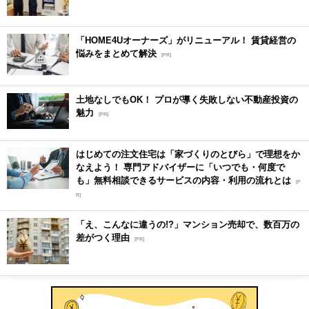
「HOME4Uオーナーズ」がリニューアル！ 賃貸経営の
悩みをまとめて解決
[PR]
土地なしでもOK！ プロが導く失敗しない不動産投資の
魅力
[PR]
はじめての注文住宅は「家づくりのとびら」で理想をか
なえよう！ 専門アドバイザーに「いつでも・何度で
も」無料相談できるサービスの内容・利用の流れとは
[P
R]
「え、こんなに違うの!?」マンション売却で、数百万の
差がつく理由
[PR]