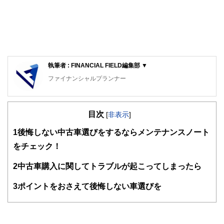
執筆者 : FINANCIAL FIELD編集部 ▼
ファイナンシャルプランナー
FinancialField編集部は、金融、経済に関する記事を、日々
の暮らしにどのような影響を与えるかという視点で、お金の
目次
知識がない方でも理解できるようわかりやすく発信していま
[
非表示
]
す。
1
後悔しない中古車選びをするならメンテナンスノート
編集部のメンバーは、ファイナンシャルプランナーの資格取
をチェック！
得者を中心に「お金や暮らし」に関する書籍・雑誌の編集経
験者で構成され、企画立案から記事掲載まですべての工程に
2
中古車購入に関してトラブルが起こってしまったら
関わることで、読者目線のコンテンツを追求しています。
FinancialFieldの特徴は、ファイナンシャルプランナー、弁
3
ポイントをおさえて後悔しない車選びを
護士、税理士、宅地建物取引士、相続診断士、住宅ローンア
ドバイザー、DCプランナー、公認会計士、社会保険労務
士、行政書士、投資アナリスト、キャリアコンサルタントな
ど150名以上の有資格者を執筆者・監修者として迎え、むず