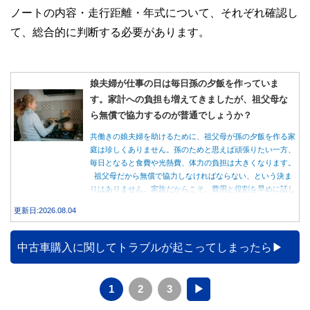
ノートの内容・走行距離・年式について、それぞれ確認し
て、総合的に判断する必要があります。
娘夫婦が仕事の日は毎日孫の夕飯を作っていま
す。家計への負担も増えてきましたが、祖父母な
ら無償で協力するのが普通でしょうか？
共働きの娘夫婦を助けるために、祖父母が孫の夕飯を作る家
庭は珍しくありません。孫のためと思えば頑張りたい一方、
毎日となると食費や光熱費、体力の負担は大きくなります。
祖父母だから無償で協力しなければならない、という決ま
りはありません。家族だからこそ、費用と役割を早めに話し
合うことが大切です。
更新日:2026.08.04
中古車購入に関してトラブルが起こってしまったら
1
2
3
▶