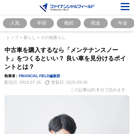
人気
年収
相続
税金
年金
トップ
>
暮らし
>
その他暮らし
中古車を購入するなら「メンテナンスノー
ト」をつくるといい？ 良い車を見分けるポイ
ントとは？
執筆者 :
FINANCIAL FIELD編集部
配信日:
2023.07.25
更新日:
2025.09.26
この記事は約
3
分で読めます。