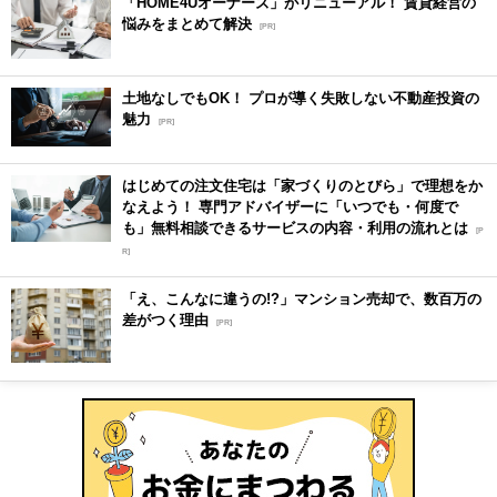
「HOME4Uオーナーズ」がリニューアル！ 賃貸経営の
悩みをまとめて解決
[PR]
土地なしでもOK！ プロが導く失敗しない不動産投資の
魅力
[PR]
はじめての注文住宅は「家づくりのとびら」で理想をか
なえよう！ 専門アドバイザーに「いつでも・何度で
も」無料相談できるサービスの内容・利用の流れとは
[P
R]
「え、こんなに違うの!?」マンション売却で、数百万の
差がつく理由
[PR]