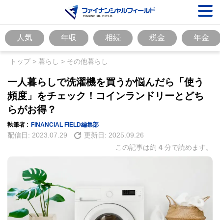
人気
年収
相続
税金
年金
トップ
>
暮らし
>
その他暮らし
一人暮らしで洗濯機を買うか悩んだら「使う
頻度」をチェック！コインランドリーとどち
らがお得？
執筆者 :
FINANCIAL FIELD編集部
配信日:
2023.07.29
更新日:
2025.09.26
この記事は約
4
分で読めます。