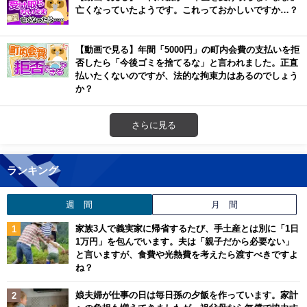
亡くなっていたようです。これっておかしいですか…？
【動画で見る】年間「5000円」の町内会費の支払いを拒
否したら「今後ゴミを捨てるな」と言われました。正直
払いたくないのですが、法的な拘束力はあるのでしょう
か？
さらに見る
ランキング
週 間
月 間
家族3人で義実家に帰省するたび、手土産とは別に「1日
1万円」を包んでいます。夫は「親子だから必要ない」
と言いますが、食費や光熱費を考えたら渡すべきですよ
ね？
娘夫婦が仕事の日は毎日孫の夕飯を作っています。家計