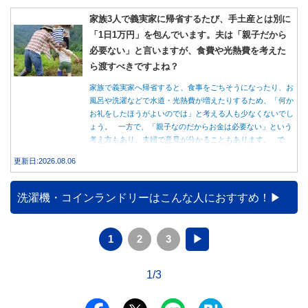
家族3人で義実家に帰省するたび、手土産とは別に
「1日1万円」を包んでいます。夫は「親子だから
必要ない」と言いますが、食費や光熱費を考えた
ら渡すべきですよね？
家族で義実家へ帰省すると、食事をごちそうになったり、お
風呂や洗濯などで水道・光熱費が増えたりするため、「何か
お礼をしたほうがよいのでは」と考える人も少なくないでし
ょう。 一方で、「親子なのだからお金は必要ない」という
考え方もあり、夫婦で意見が分かることもあります。 で
は、実際に義実家へ泊まる際、お金を渡している家庭はどの
更新日:2026.08.06
くらいあるのでしょうか。本記事では、帰省時に宿泊費を渡
す家庭の割合や、感謝の気持ちを伝える方法について解説し
ます。
洗濯機・コインランドリーはこんな人におすすめ！
1
2
3
▶
1/3