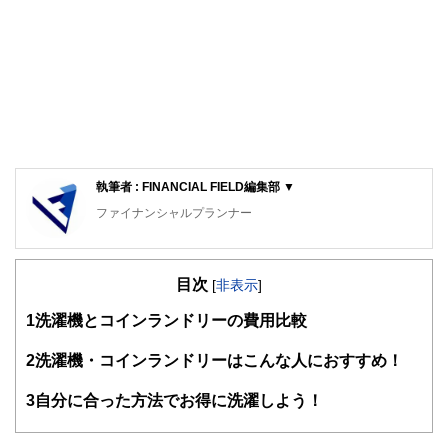
執筆者 : FINANCIAL FIELD編集部 ▼
ファイナンシャルプランナー
FinancialField編集部は、金融、経済に関する記事を、日々
の暮らしにどのような影響を与えるかという視点で、お金の
目次
知識がない方でも理解できるようわかりやすく発信していま
[
非表示
]
す。
1
洗濯機とコインランドリーの費用比較
編集部のメンバーは、ファイナンシャルプランナーの資格取
得者を中心に「お金や暮らし」に関する書籍・雑誌の編集経
2
洗濯機・コインランドリーはこんな人におすすめ！
験者で構成され、企画立案から記事掲載まですべての工程に
関わることで、読者目線のコンテンツを追求しています。
3
自分に合った方法でお得に洗濯しよう！
FinancialFieldの特徴は、ファイナンシャルプランナー、弁
護士、税理士、宅地建物取引士、相続診断士、住宅ローンア