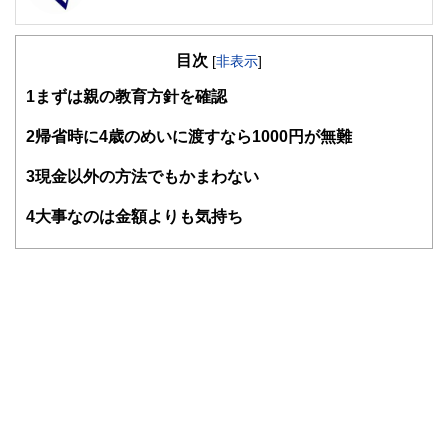
FinancialField編集部は、金融、経済に関する記事を、日々
の暮らしにどのような影響を与えるかという視点で、お金の
目次
知識がない方でも理解できるようわかりやすく発信していま
[
非表示
]
す。
1
まずは親の教育方針を確認
編集部のメンバーは、ファイナンシャルプランナーの資格取
得者を中心に「お金や暮らし」に関する書籍・雑誌の編集経
2
帰省時に4歳のめいに渡すなら1000円が無難
験者で構成され、企画立案から記事掲載まですべての工程に
関わることで、読者目線のコンテンツを追求しています。
3
現金以外の方法でもかまわない
FinancialFieldの特徴は、ファイナンシャルプランナー、弁
4
大事なのは金額よりも気持ち
護士、税理士、宅地建物取引士、相続診断士、住宅ローンア
ドバイザー、DCプランナー、公認会計士、社会保険労務
士、行政書士、投資アナリスト、キャリアコンサルタントな
ど150名以上の有資格者を執筆者・監修者として迎え、むず
かしく感じられる年金や税金、相続、保険、ローンなどの話
をわかりやすく発信している点です。
このように編集経験豊富なメンバーと金融や経済に精通した
執筆者・監修者による執筆体制を築くことで、内容のわかり
やすさはもちろんのこと、読み応えのあるコンテンツと確か
な情報発信を実現しています。
私たちは、快適でより良い生活のアイデアを提供するお金の
コンシェルジュを目指します。