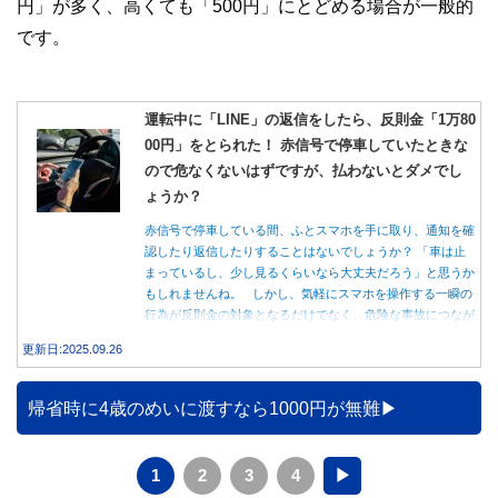
円」が多く、高くても「500円」にとどめる場合が一般的
です。
運転中に「LINE」の返信をしたら、反則金「1万80
00円」をとられた！ 赤信号で停車していたときな
ので危なくないはずですが、払わないとダメでし
ょうか？
赤信号で停車している間、ふとスマホを手に取り、通知を確
認したり返信したりすることはないでしょうか？ 「車は止
まっているし、少し見るくらいなら大丈夫だろう」と思うか
もしれませんね。 しかし、気軽にスマホを操作する一瞬の
行為が反則金の対象となるだけでなく、危険な事故につなが
る可能性もあります。本記事では、赤信号で停車中のスマホ
更新日:2025.09.26
操作が違反になる事例や、反則金の支払い義務について詳し
く解説します。
帰省時に4歳のめいに渡すなら1000円が無難
1
2
3
4
▶