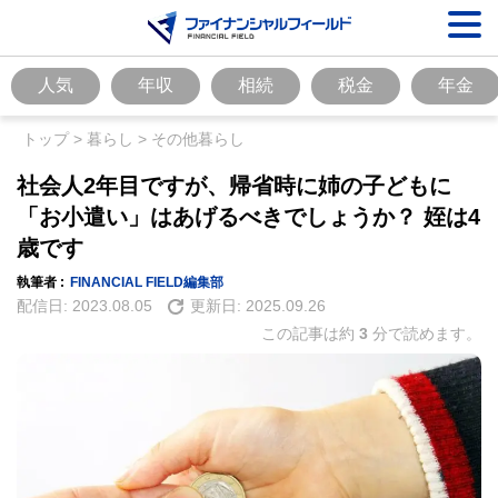
人気
年収
相続
税金
年金
トップ
>
暮らし
>
その他暮らし
社会人2年目ですが、帰省時に姉の子どもに
「お小遣い」はあげるべきでしょうか？ 姪は4
歳です
執筆者 :
FINANCIAL FIELD編集部
配信日:
2023.08.05
更新日:
2025.09.26
この記事は約
3
分で読めます。