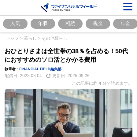
人気
年収
相続
税金
年金
トップ
>
暮らし
>
その他暮らし
おひとりさまは全世帯の38％を占める！50代
におすすめのソロ活とかかる費用
執筆者 :
FINANCIAL FIELD編集部
配信日:
2023.08.04
更新日:
2025.09.26
この記事は約
4
分で読めます。