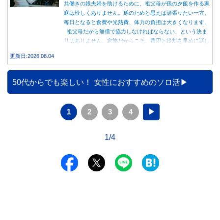
共働きの娘夫婦を助けるために、祖父母が孫の夕飯を作る家
庭は珍しくありません。孫のためと思えば頑張りたい一方、
毎日となると食費や光熱費、体力の負担は大きくなります。
祖父母だから無償で協力しなければならない、という決ま
りはありません。家族だからこそ、費用と役割を早めに話し
合うことが大切です。
更新日:2026.08.04
50代からでも楽しい！ 女性におすすめのソロ活
1
2
3
4
▶
1/4