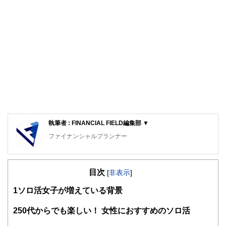
執筆者 : FINANCIAL FIELD編集部 ▼
ファイナンシャルプランナー
FinancialField編集部は、金融、経済に関する記事を、日々
の暮らしにどのような影響を与えるかという視点で、お金の
目次
知識がない方でも理解できるようわかりやすく発信していま
[
非表示
]
す。
1
ソロ活女子が増えている背景
編集部のメンバーは、ファイナンシャルプランナーの資格取
得者を中心に「お金や暮らし」に関する書籍・雑誌の編集経
2
50代からでも楽しい！ 女性におすすめのソロ活
験者で構成され、企画立案から記事掲載まですべての工程に
関わることで、読者目線のコンテンツを追求しています。