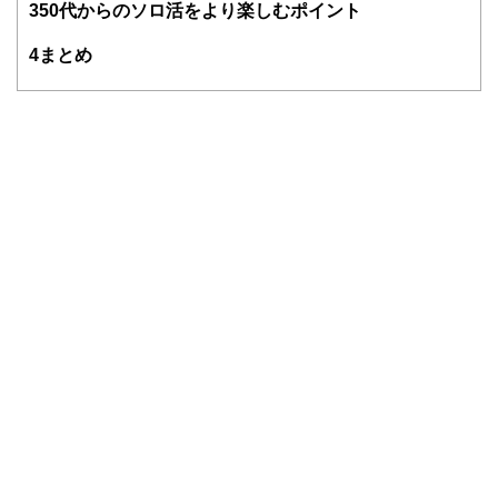
3
50代からのソロ活をより楽しむポイント
FinancialFieldの特徴は、ファイナンシャルプランナー、弁
4
まとめ
護士、税理士、宅地建物取引士、相続診断士、住宅ローンア
ドバイザー、DCプランナー、公認会計士、社会保険労務
士、行政書士、投資アナリスト、キャリアコンサルタントな
ど150名以上の有資格者を執筆者・監修者として迎え、むず
かしく感じられる年金や税金、相続、保険、ローンなどの話
をわかりやすく発信している点です。
このように編集経験豊富なメンバーと金融や経済に精通した
執筆者・監修者による執筆体制を築くことで、内容のわかり
やすさはもちろんのこと、読み応えのあるコンテンツと確か
な情報発信を実現しています。
私たちは、快適でより良い生活のアイデアを提供するお金の
コンシェルジュを目指します。