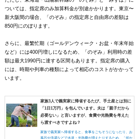
ついては、指定席のみ加算料金が別途かかります。東京〜
新大阪間の場合、「のぞみ」の指定席と自由席の差額は
850円にのぼります。
さらに、最繁忙期（ゴールデンウィーク・お盆・年末年始
など）には400円増しになるため、「のぞみ」利用時の差
額は最大1990円に達する区間もあります。指定席の購入
には、時期や列車の種類によって相応のコストがかかって
います。
家族3人で義実家に帰省するたび、手土産とは別に
「1日1万円」を包んでいます。夫は「親子だから
必要ない」と言いますが、食費や光熱費を考えた
ら渡すべきですよね？
家族で義実家へ帰省すると、食事をごちそうになったり、お
風呂や洗濯などで水道・光熱費が増えたりするため、「何か