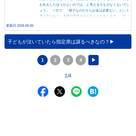
お礼をしたほうがよいのでは」と考える人も少なくないでし
ょう。 一方で、「親子なのだからお金は必要ない」という
考え方もあり、夫婦で意見が分かることもあります。 で
は、実際に義実家へ泊まる際、お金を渡している家庭はどの
更新日:2026.08.06
くらいあるのでしょうか。本記事では、帰省時に宿泊費を渡
す家庭の割合や、感謝の気持ちを伝える方法について解説し
ます。
子どもが泣いていたら指定席は譲るべきなの？
1
2
3
4
▶
1/4