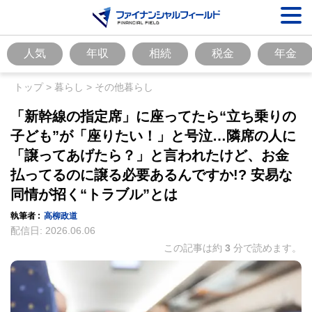
人気
年収
相続
税金
年金
トップ
>
暮らし
>
その他暮らし
「新幹線の指定席」に座ってたら“立ち乗りの
子ども”が「座りたい！」と号泣…隣席の人に
「譲ってあげたら？」と言われたけど、お金
払ってるのに譲る必要あるんですか!? 安易な
同情が招く“トラブル”とは
執筆者 :
高柳政道
配信日:
2026.06.06
この記事は約
3
分で読めます。