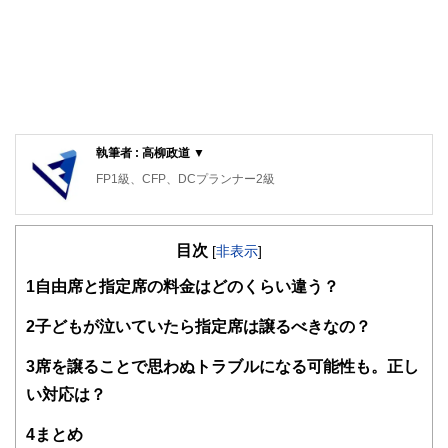
執筆者 : 高柳政道 ▼
FP1級、CFP、DCプランナー2級
目次
[
非表示
]
1
自由席と指定席の料金はどのくらい違う？
2
子どもが泣いていたら指定席は譲るべきなの？
3
席を譲ることで思わぬトラブルになる可能性も。正し
い対応は？
4
まとめ