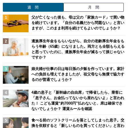
週 間
月 間
父が亡くなった後も、母は父の「家族カード」で買い物
を続けています。「自分の名義だから問題ない」と言い
ますが、このまま利用を続けてもよいのでしょうか？
遺族厚生年金をもらいながら、自分の老齢厚生年金をも
らう年齢（65歳）になりました。両方とも全額もらえる
と思っていたのに、遺族厚生年金が減るって損じゃない
ですか？
娘夫婦が仕事の日は毎日孫の夕飯を作っています。家計
への負担も増えてきましたが、祖父母なら無償で協力す
るのが普通でしょうか？
4歳の息子と「新幹線の自由席」で帰省したら、乗客に
「息子さん、お金払ってないから座れないよ」と言われ
た！ こども運賃“約7000円”払わないと、席は確保でき
ないでしょうか？ 運賃ルールを確認
食べる前のソフトクリームを落としてしまった息子。交
換を依頼すると「新しいものを買ってください」と言わ