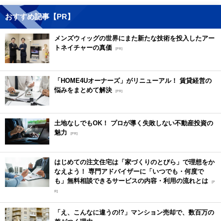
おすすめ記事【PR】
メンズウィッグの世界にまた新たな技術を投入したアー
トネイチャーの真価
[PR]
「HOME4Uオーナーズ」がリニューアル！ 賃貸経営の
悩みをまとめて解決
[PR]
土地なしでもOK！ プロが導く失敗しない不動産投資の
魅力
[PR]
はじめての注文住宅は「家づくりのとびら」で理想をか
なえよう！ 専門アドバイザーに「いつでも・何度で
も」無料相談できるサービスの内容・利用の流れとは
[P
R]
「え、こんなに違うの!?」マンション売却で、数百万の