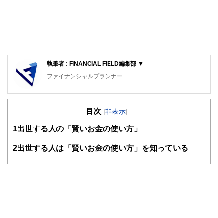
執筆者 : FINANCIAL FIELD編集部 ▼
ファイナンシャルプランナー
FinancialField編集部は、金融、経済に関する記事を、日々
の暮らしにどのような影響を与えるかという視点で、お金の
目次
知識がない方でも理解できるようわかりやすく発信していま
[
非表示
]
す。
1
出世する人の「賢いお金の使い方」
編集部のメンバーは、ファイナンシャルプランナーの資格取
得者を中心に「お金や暮らし」に関する書籍・雑誌の編集経
2
出世する人は「賢いお金の使い方」を知っている
験者で構成され、企画立案から記事掲載まですべての工程に
関わることで、読者目線のコンテンツを追求しています。
FinancialFieldの特徴は、ファイナンシャルプランナー、弁
護士、税理士、宅地建物取引士、相続診断士、住宅ローンア
ドバイザー、DCプランナー、公認会計士、社会保険労務
士、行政書士、投資アナリスト、キャリアコンサルタントな
ど150名以上の有資格者を執筆者・監修者として迎え、むず