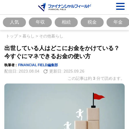
人気
年収
相続
税金
年金
トップ
>
暮らし
>
その他暮らし
出世している人はどこにお金をかけている？
今すぐにマネできるお金の使い方
執筆者 :
FINANCIAL FIELD編集部
配信日:
2023.08.04
更新日:
2025.09.26
この記事は約
3
分で読めます。