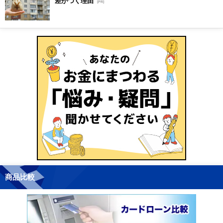
差がつく理由
[PR]
商品比較