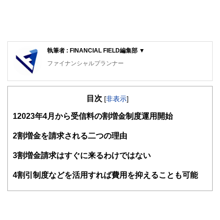
執筆者 : FINANCIAL FIELD編集部 ▼
ファイナンシャルプランナー
FinancialField編集部は、金融、経済に関する記事を、日々
の暮らしにどのような影響を与えるかという視点で、お金の
目次
知識がない方でも理解できるようわかりやすく発信していま
[
非表示
]
す。
1
2023年4月から受信料の割増金制度運用開始
編集部のメンバーは、ファイナンシャルプランナーの資格取
得者を中心に「お金や暮らし」に関する書籍・雑誌の編集経
2
割増金を請求される二つの理由
験者で構成され、企画立案から記事掲載まですべての工程に
関わることで、読者目線のコンテンツを追求しています。
3
割増金請求はすぐに来るわけではない
FinancialFieldの特徴は、ファイナンシャルプランナー、弁
4
割引制度などを活用すれば費用を抑えることも可能
護士、税理士、宅地建物取引士、相続診断士、住宅ローンア
ドバイザー、DCプランナー、公認会計士、社会保険労務
士、行政書士、投資アナリスト、キャリアコンサルタントな
ど150名以上の有資格者を執筆者・監修者として迎え、むず
かしく感じられる年金や税金、相続、保険、ローンなどの話
をわかりやすく発信している点です。