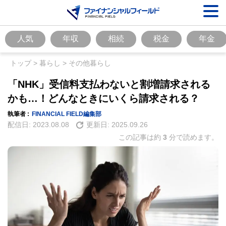
人気
年収
相続
税金
年金
トップ
>
暮らし
>
その他暮らし
「NHK」受信料支払わないと割増請求される
かも…！どんなときにいくら請求される？
執筆者 :
FINANCIAL FIELD編集部
配信日:
2023.08.08
更新日:
2025.09.26
この記事は約
3
分で読めます。