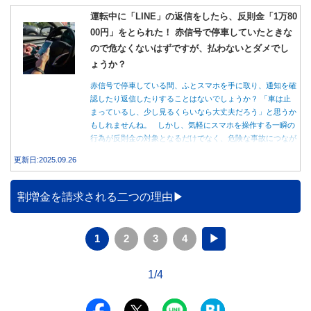
運転中に「LINE」の返信をしたら、反則金「1万80
00円」をとられた！ 赤信号で停車していたときな
ので危なくないはずですが、払わないとダメでし
ょうか？
赤信号で停車している間、ふとスマホを手に取り、通知を確
認したり返信したりすることはないでしょうか？ 「車は止
まっているし、少し見るくらいなら大丈夫だろう」と思うか
もしれませんね。 しかし、気軽にスマホを操作する一瞬の
行為が反則金の対象となるだけでなく、危険な事故につなが
る可能性もあります。本記事では、赤信号で停車中のスマホ
更新日:2025.09.26
操作が違反になる事例や、反則金の支払い義務について詳し
く解説します。
割増金を請求される二つの理由
1
2
3
4
▶
1/4