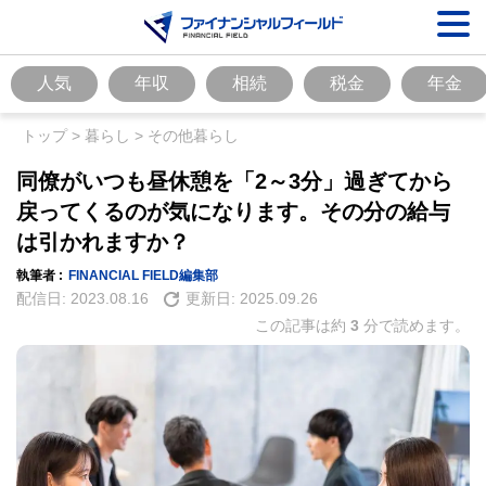
人気
年収
相続
税金
年金
トップ
>
暮らし
>
その他暮らし
同僚がいつも昼休憩を「2～3分」過ぎてから
戻ってくるのが気になります。その分の給与
は引かれますか？
執筆者 :
FINANCIAL FIELD編集部
配信日:
2023.08.16
更新日:
2025.09.26
この記事は約
3
分で読めます。