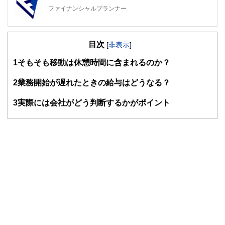
ファイナンシャルプランナー
FinancialField編集部は、金融、経済に関する記事を、日々
の暮らしにどのような影響を与えるかという視点で、お金の
目次
知識がない方でも理解できるようわかりやすく発信していま
[
非表示
]
す。
1
そもそも移動は休憩時間に含まれるのか？
編集部のメンバーは、ファイナンシャルプランナーの資格取
得者を中心に「お金や暮らし」に関する書籍・雑誌の編集経
2
業務開始が遅れたときの給与はどうなる？
験者で構成され、企画立案から記事掲載まですべての工程に
関わることで、読者目線のコンテンツを追求しています。
3
実際には会社がどう判断するかがポイント
FinancialFieldの特徴は、ファイナンシャルプランナー、弁
護士、税理士、宅地建物取引士、相続診断士、住宅ローンア
ドバイザー、DCプランナー、公認会計士、社会保険労務
士、行政書士、投資アナリスト、キャリアコンサルタントな
ど150名以上の有資格者を執筆者・監修者として迎え、むず
かしく感じられる年金や税金、相続、保険、ローンなどの話
をわかりやすく発信している点です。
このように編集経験豊富なメンバーと金融や経済に精通した
執筆者・監修者による執筆体制を築くことで、内容のわかり
やすさはもちろんのこと、読み応えのあるコンテンツと確か
な情報発信を実現しています。