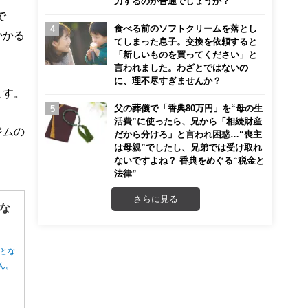
力するのが普通でしょうか？
で
食べる前のソフトクリームを落とし
かかる
てしまった息子。交換を依頼すると
「新しいものを買ってください」と
言われました。わざとではないの
に、理不尽すぎませんか？
ます。
父の葬儀で「香典80万円」を“母の生
活費”に使ったら、兄から「相続財産
ジムの
だから分けろ」と言われ困惑…“喪主
は母親”でしたし、兄弟では受け取れ
ないですよね？ 香典をめぐる“税金と
法律”
さらに見る
な
とな
ん。