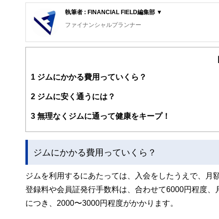
執筆者 : FINANCIAL FIELD編集部 ▼
ファイナンシャルプランナー
FinancialField編集部は、金融、経済に関する記
るようわかりやすく発信しています。
編集部のメンバーは、ファイナンシャルプランナーの資格
案から記事掲載まですべての工程に関わることで、読者目
1
ジムにかかる費用っていくら？
FinancialFieldの特徴は、ファイナンシャルプラ
2
ジムに安く通うには？
ー、公認会計士、社会保険労務士、行政書士、投資アナリ
え、むずかしく感じられる年金や税金、相続、保険、ロー
3
無理なくジムに通って健康をキープ！
このように編集経験豊富なメンバーと金融や経済に精通し
と、読み応えのあるコンテンツと確かな情報発信を実現し
ジムにかかる費用っていくら？
私たちは、快適でより良い生活のアイデアを提供するお金
ジムを利用するにあたっては、入会をしたうえで、月
登録料や会員証発行手数料は、合わせて6000円程度、
につき、2000〜3000円程度がかかります。