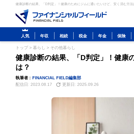
健康診断の結果、「D判定」！健康のためにジムに通いたいけど、安く済む方法は
人気
年収
相続
税金
年金
保険
トップ
>
暮らし
>
その他暮らし
健康診断の結果、「D判定」！健康
は？
執筆者 :
FINANCIAL FIELD編集部
配信日:
2023.08.17
更新日:
2025.09.26