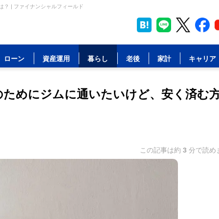
？ | ファイナンシャルフィールド
ローン
資産運用
暮らし
老後
家計
キャリア
のためにジムに通いたいけど、安く済む
この記事は約
3
分で読め