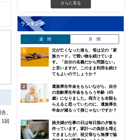
さらに見る
ランキング
解でき
週 間
月 間
画立
父が亡くなった後も、母は父の「家
族カード」で買い物を続けていま
ンナ
す。「自分の名義だから問題ない」
迎
と言いますが、このまま利用を続け
てもよいのでしょうか？
こ
遺族厚生年金をもらいながら、自分
の老齢厚生年金をもらう年齢（65
歳）になりました。両方とも全額も
らえると思っていたのに、遺族厚生
年金が減るって損じゃないですか？
場合、
、1回
娘夫婦が仕事の日は毎日孫の夕飯を
作っています。家計への負担も増え
てきましたが、祖父母なら無償で協