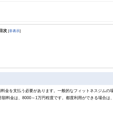
事を、日々の暮らしにどのような影響を与えるかという視点で、お金の知識がない方でも理
目次
[
非表示
]
取得者を中心に「お金や暮らし」に関する書籍・雑誌の編集経験者で構成され、企
線のコンテンツを追求しています。
ンナー、弁護士、税理士、宅地建物取引士、相続診断士、住宅ローンアドバイザー、DCプラ
スト、キャリアコンサルタントなど150名以上の有資格者を執筆者・監修者として
ンなどの話をわかりやすく発信している点です。
た執筆者・監修者による執筆体制を築くことで、内容のわかりやすさはもちろんの
ています。
のコンシェルジュを目指します。
額料金を支払う必要があります。一般的なフィットネスジムの
月額料金は、8000～1万円程度です。都度利用ができる場合は