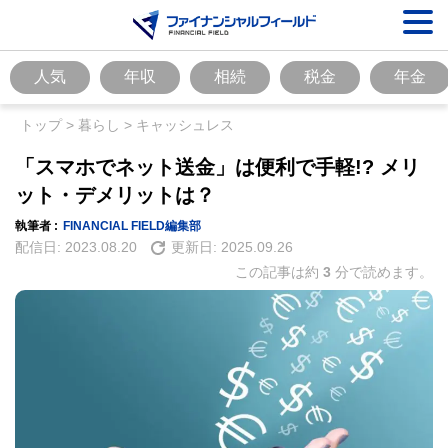
人気
年収
相続
税金
年金
トップ
>
暮らし
>
キャッシュレス
「スマホでネット送金」は便利で手軽!? メリ
ット・デメリットは？
執筆者 :
FINANCIAL FIELD編集部
配信日:
2023.08.20
更新日:
2025.09.26
この記事は約
3
分で読めます。