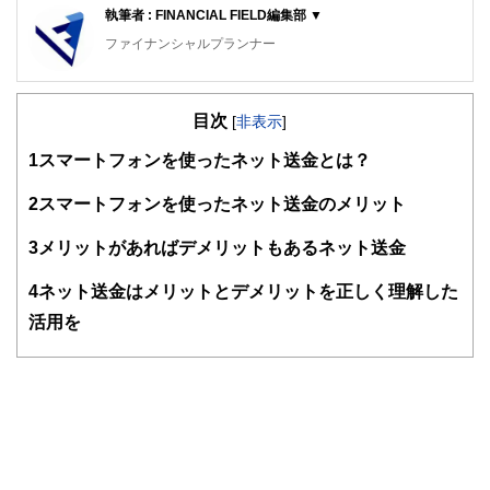
執筆者 : FINANCIAL FIELD編集部 ▼
ファイナンシャルプランナー
FinancialField編集部は、金融、経済に関する記事を、日々
の暮らしにどのような影響を与えるかという視点で、お金の
目次
知識がない方でも理解できるようわかりやすく発信していま
[
非表示
]
す。
1
スマートフォンを使ったネット送金とは？
編集部のメンバーは、ファイナンシャルプランナーの資格取
得者を中心に「お金や暮らし」に関する書籍・雑誌の編集経
2
スマートフォンを使ったネット送金のメリット
験者で構成され、企画立案から記事掲載まですべての工程に
関わることで、読者目線のコンテンツを追求しています。
3
メリットがあればデメリットもあるネット送金
FinancialFieldの特徴は、ファイナンシャルプランナー、弁
4
ネット送金はメリットとデメリットを正しく理解した
護士、税理士、宅地建物取引士、相続診断士、住宅ローンア
ドバイザー、DCプランナー、公認会計士、社会保険労務
活用を
士、行政書士、投資アナリスト、キャリアコンサルタントな
ど150名以上の有資格者を執筆者・監修者として迎え、むず
かしく感じられる年金や税金、相続、保険、ローンなどの話
をわかりやすく発信している点です。
このように編集経験豊富なメンバーと金融や経済に精通した
執筆者・監修者による執筆体制を築くことで、内容のわかり
やすさはもちろんのこと、読み応えのあるコンテンツと確か
な情報発信を実現しています。