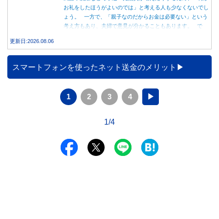
お礼をしたほうがよいのでは」と考える人も少なくないでし
ょう。 一方で、「親子なのだからお金は必要ない」という
考え方もあり、夫婦で意見が分かることもあります。 で
は、実際に義実家へ泊まる際、お金を渡している家庭はどの
更新日:2026.08.06
くらいあるのでしょうか。本記事では、帰省時に宿泊費を渡
す家庭の割合や、感謝の気持ちを伝える方法について解説し
ます。
スマートフォンを使ったネット送金のメリット
1
2
3
4
▶
1/4