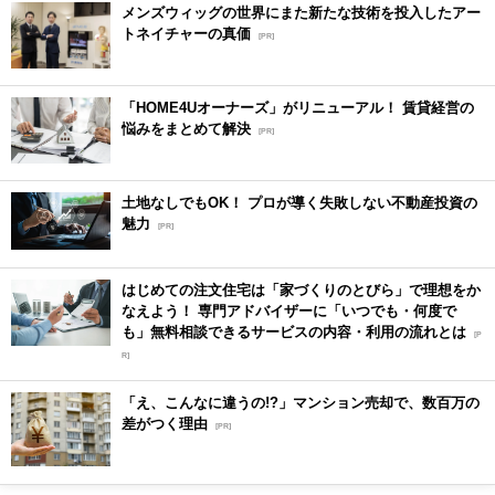
メンズウィッグの世界にまた新たな技術を投入したアー
トネイチャーの真価
[PR]
「HOME4Uオーナーズ」がリニューアル！ 賃貸経営の
悩みをまとめて解決
[PR]
土地なしでもOK！ プロが導く失敗しない不動産投資の
魅力
[PR]
はじめての注文住宅は「家づくりのとびら」で理想をか
なえよう！ 専門アドバイザーに「いつでも・何度で
も」無料相談できるサービスの内容・利用の流れとは
[P
R]
「え、こんなに違うの!?」マンション売却で、数百万の
差がつく理由
[PR]