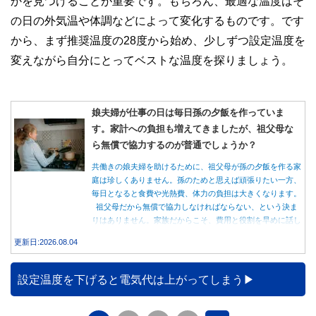
かを見つけることが重要です。もちろん、最適な温度はそ
の日の外気温や体調などによって変化するものです。です
から、まず推奨温度の28度から始め、少しずつ設定温度を
変えながら自分にとってベストな温度を探りましょう。
娘夫婦が仕事の日は毎日孫の夕飯を作っていま
す。家計への負担も増えてきましたが、祖父母な
ら無償で協力するのが普通でしょうか？
共働きの娘夫婦を助けるために、祖父母が孫の夕飯を作る家
庭は珍しくありません。孫のためと思えば頑張りたい一方、
毎日となると食費や光熱費、体力の負担は大きくなります。
祖父母だから無償で協力しなければならない、という決ま
りはありません。家族だからこそ、費用と役割を早めに話し
合うことが大切です。
更新日:2026.08.04
設定温度を下げると電気代は上がってしまう