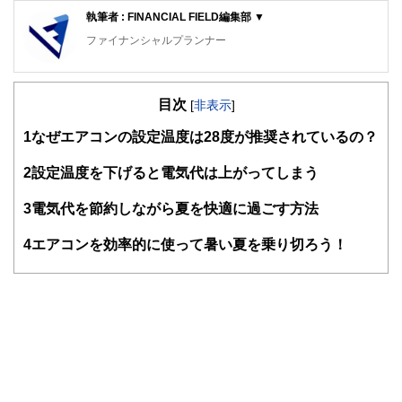
執筆者 : FINANCIAL FIELD編集部 ▼
ファイナンシャルプランナー
FinancialField編集部は、金融、経済に関する記事を、日々
の暮らしにどのような影響を与えるかという視点で、お金の
目次
知識がない方でも理解できるようわかりやすく発信していま
[
非表示
]
す。
1
なぜエアコンの設定温度は28度が推奨されているの？
編集部のメンバーは、ファイナンシャルプランナーの資格取
得者を中心に「お金や暮らし」に関する書籍・雑誌の編集経
2
設定温度を下げると電気代は上がってしまう
験者で構成され、企画立案から記事掲載まですべての工程に
関わることで、読者目線のコンテンツを追求しています。
3
電気代を節約しながら夏を快適に過ごす方法
FinancialFieldの特徴は、ファイナンシャルプランナー、弁
4
エアコンを効率的に使って暑い夏を乗り切ろう！
護士、税理士、宅地建物取引士、相続診断士、住宅ローンア
ドバイザー、DCプランナー、公認会計士、社会保険労務
士、行政書士、投資アナリスト、キャリアコンサルタントな
ど150名以上の有資格者を執筆者・監修者として迎え、むず
かしく感じられる年金や税金、相続、保険、ローンなどの話
をわかりやすく発信している点です。
このように編集経験豊富なメンバーと金融や経済に精通した
執筆者・監修者による執筆体制を築くことで、内容のわかり
やすさはもちろんのこと、読み応えのあるコンテンツと確か