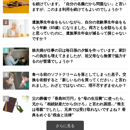
を続けています。「自分の名義だから問題ない」と言い
ますが、このまま利用を続けてもよいのでしょうか？
遺族厚生年金をもらいながら、自分の老齢厚生年金をも
らう年齢（65歳）になりました。両方とも全額もらえる
と思っていたのに、遺族厚生年金が減るって損じゃない
ですか？
娘夫婦が仕事の日は毎日孫の夕飯を作っています。家計
への負担も増えてきましたが、祖父母なら無償で協力す
るのが普通でしょうか？
食べる前のソフトクリームを落としてしまった息子。交
換を依頼すると「新しいものを買ってください」と言わ
れました。わざとではないのに、理不尽すぎませんか？
父の葬儀で「香典80万円」を“母の生活費”に使ったら、
兄から「相続財産だから分けろ」と言われ困惑…“喪主
は母親”でしたし、兄弟では受け取れないですよね？ 香
典をめぐる“税金と法律”
さらに見る