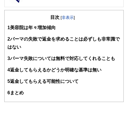
FinancialField編集部は、金融、経済に関する記事を、日々
の暮らしにどのような影響を与えるかという視点で、お金の
目次
知識がない方でも理解できるようわかりやすく発信していま
[
非表示
]
す。
1
美容院は年々増加傾向
編集部のメンバーは、ファイナンシャルプランナーの資格取
得者を中心に「お金や暮らし」に関する書籍・雑誌の編集経
2
パーマの失敗で返金を求めることは必ずしも非常識で
験者で構成され、企画立案から記事掲載まですべての工程に
はない
関わることで、読者目線のコンテンツを追求しています。
FinancialFieldの特徴は、ファイナンシャルプランナー、弁
3
パーマ失敗については無料で対応してくれることも
護士、税理士、宅地建物取引士、相続診断士、住宅ローンア
ドバイザー、DCプランナー、公認会計士、社会保険労務
4
返金してもらえるかどうか明確な基準は無い
士、行政書士、投資アナリスト、キャリアコンサルタントな
ど150名以上の有資格者を執筆者・監修者として迎え、むず
5
返金してもらえる可能性について
かしく感じられる年金や税金、相続、保険、ローンなどの話
をわかりやすく発信している点です。
6
まとめ
このように編集経験豊富なメンバーと金融や経済に精通した
執筆者・監修者による執筆体制を築くことで、内容のわかり
やすさはもちろんのこと、読み応えのあるコンテンツと確か
な情報発信を実現しています。
私たちは、快適でより良い生活のアイデアを提供するお金の
コンシェルジュを目指します。