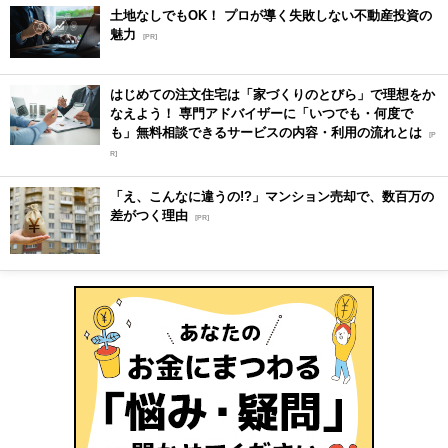
土地なしでもOK！ プロが導く失敗しない不動産投資の
魅力
[PR]
はじめての注文住宅は「家づくりのとびら」で理想をか
なえよう！ 専門アドバイザーに「いつでも・何度で
も」無料相談できるサービスの内容・利用の流れとは
[P
R]
「え、こんなに違うの!?」マンション売却で、数百万の
差がつく理由
[PR]