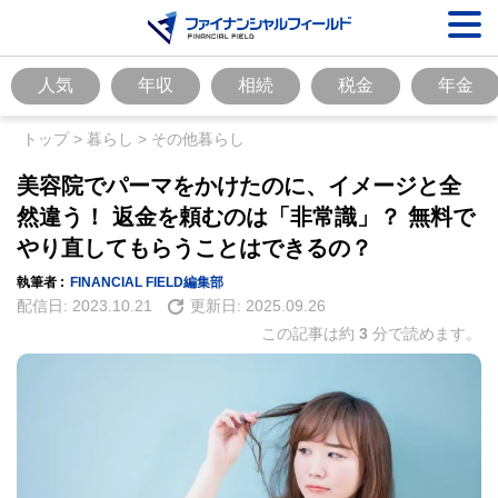
人気
年収
相続
税金
年金
トップ
>
暮らし
>
その他暮らし
美容院でパーマをかけたのに、イメージと全
然違う！ 返金を頼むのは「非常識」？ 無料で
やり直してもらうことはできるの？
執筆者 :
FINANCIAL FIELD編集部
配信日:
2023.10.21
更新日:
2025.09.26
この記事は約
3
分で読めます。