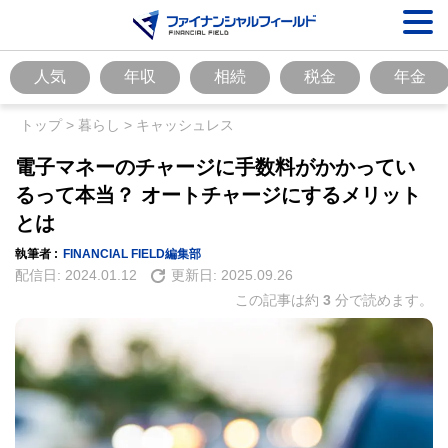
人気
年収
相続
税金
年金
トップ
>
暮らし
>
キャッシュレス
電子マネーのチャージに手数料がかかってい
るって本当？ オートチャージにするメリット
とは
執筆者 :
FINANCIAL FIELD編集部
配信日:
2024.01.12
更新日:
2025.09.26
この記事は約
3
分で読めます。