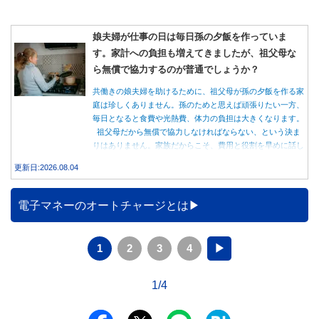
娘夫婦が仕事の日は毎日孫の夕飯を作っていま
す。家計への負担も増えてきましたが、祖父母な
ら無償で協力するのが普通でしょうか？
共働きの娘夫婦を助けるために、祖父母が孫の夕飯を作る家
庭は珍しくありません。孫のためと思えば頑張りたい一方、
毎日となると食費や光熱費、体力の負担は大きくなります。
祖父母だから無償で協力しなければならない、という決ま
りはありません。家族だからこそ、費用と役割を早めに話し
合うことが大切です。
更新日:2026.08.04
電子マネーのオートチャージとは
1
2
3
4
▶
1/4