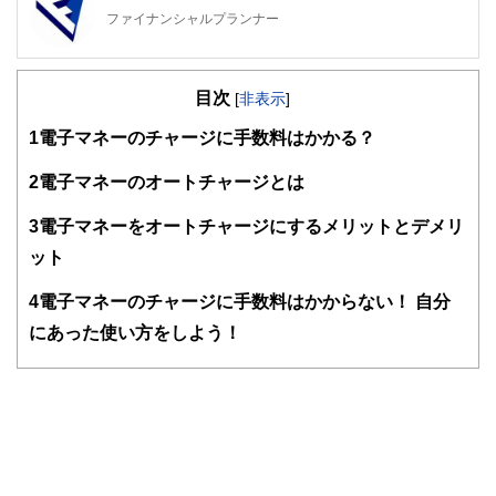
ファイナンシャルプランナー
FinancialField編集部は、金融、経済に関する記事を、日々
の暮らしにどのような影響を与えるかという視点で、お金の
目次
知識がない方でも理解できるようわかりやすく発信していま
[
非表示
]
す。
1
電子マネーのチャージに手数料はかかる？
編集部のメンバーは、ファイナンシャルプランナーの資格取
得者を中心に「お金や暮らし」に関する書籍・雑誌の編集経
2
電子マネーのオートチャージとは
験者で構成され、企画立案から記事掲載まですべての工程に
関わることで、読者目線のコンテンツを追求しています。
3
電子マネーをオートチャージにするメリットとデメリ
FinancialFieldの特徴は、ファイナンシャルプランナー、弁
ット
護士、税理士、宅地建物取引士、相続診断士、住宅ローンア
ドバイザー、DCプランナー、公認会計士、社会保険労務
4
電子マネーのチャージに手数料はかからない！ 自分
士、行政書士、投資アナリスト、キャリアコンサルタントな
にあった使い方をしよう！
ど150名以上の有資格者を執筆者・監修者として迎え、むず
かしく感じられる年金や税金、相続、保険、ローンなどの話
をわかりやすく発信している点です。
このように編集経験豊富なメンバーと金融や経済に精通した
執筆者・監修者による執筆体制を築くことで、内容のわかり
やすさはもちろんのこと、読み応えのあるコンテンツと確か
な情報発信を実現しています。