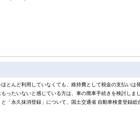
取得者を中心に「お金や暮らし」に関する書籍・雑誌の編集経験者で構成され、企
線のコンテンツを追求しています。
ンナー、弁護士、税理士、宅地建物取引士、相続診断士、住宅ローンアドバイザー、DCプラ
スト、キャリアコンサルタントなど150名以上の有資格者を執筆者・監修者として
ンなどの話をわかりやすく発信している点です。
た執筆者・監修者による執筆体制を築くことで、内容のわかりやすさはもちろんの
ています。
のコンシェルジュを目指します。
をほとんど利用していなくても、維持費として税金の支払いは
はもったいないと感じている方は、車の廃車手続きを検討しま
と「永久抹消登録」について、国土交通省 自動車検査登録総
」