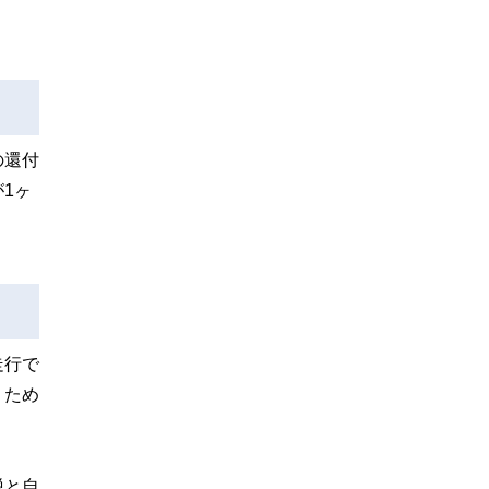
の還付
1ヶ
走行で
うため
税と自