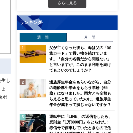
画立
さらに見る
ンナ
ランキング
迎
週 間
月 間
こ
父が亡くなった後も、母は父の「家
族カード」で買い物を続けていま
す。「自分の名義だから問題ない」
と言いますが、このまま利用を続け
てもよいのでしょうか？
発生し
遺族厚生年金をもらいながら、自分
の老齢厚生年金をもらう年齢（65
しょ
歳）になりました。両方とも全額も
合ポ
らえると思っていたのに、遺族厚生
年金が減るって損じゃないですか？
運転中に「LINE」の返信をしたら、
反則金「1万8000円」をとられた！
赤信号で停車していたときなので危