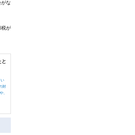
会がな
節税が
たと
てい
の対
や、