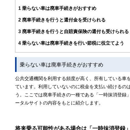
編集部のメンバーは、ファイナンシャルプランナーの資格
案から記事掲載まですべての工程に関わることで、読者目
1
乗らない車は廃車手続きがおすすめ
FinancialFieldの特徴は、ファイナンシャルプラ
2
廃車手続きを行うと還付金を受けられる
ー、公認会計士、社会保険労務士、行政書士、投資アナリ
え、むずかしく感じられる年金や税金、相続、保険、ロー
3
廃車手続きを行うと自賠責保険の還付も受けられる
このように編集経験豊富なメンバーと金融や経済に精通し
4
乗らない車は廃車手続きを行い節税に役立てよう
と、読み応えのあるコンテンツと確かな情報発信を実現し
私たちは、快適でより良い生活のアイデアを提供するお金
乗らない車は廃車手続きがおすすめ
公共交通機関を利用する頻度が高く、所有している車
ています。利用していないのに税金を支払い続けるの
う。ここでは廃車手続きの一種である「一時抹消登録」
ータルサイトの内容をもとに紹介します。
将来乗る可能性がある場合は「一時抹消登録