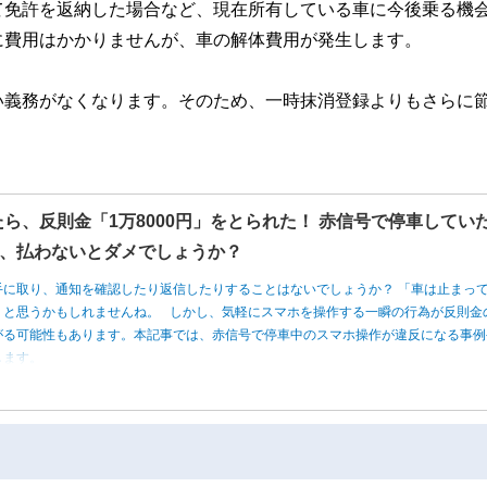
て免許を返納した場合など、現在所有している車に今後乗る機
に費用はかかりませんが、車の解体費用が発生します。
い義務がなくなります。そのため、一時抹消登録よりもさらに
たら、反則金「1万8000円」をとられた！ 赤信号で停車してい
、払わないとダメでしょうか？
手に取り、通知を確認したり返信したりすることはないでしょうか？ 「車は止まっ
」と思うかもしれませんね。 しかし、気軽にスマホを操作する一瞬の行為が反則金
がる可能性もあります。本記事では、赤信号で停車中のスマホ操作が違反になる事例
します。