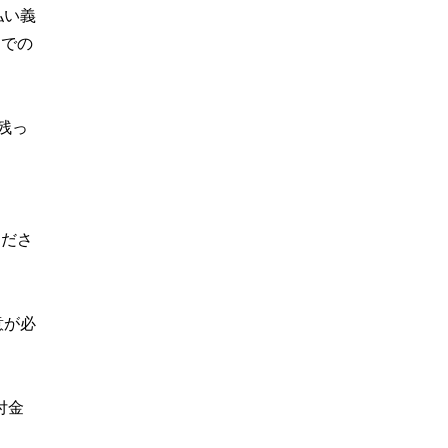
払い義
までの
残っ
くださ
意が必
付金