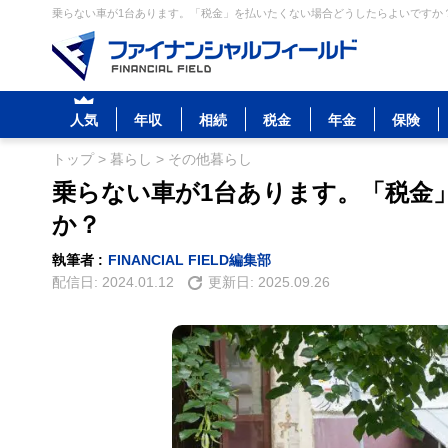
乗らない車が1台あります。「税金」を払いたくない場合どうしたらよいですか？
人気
年収
相続
税金
年金
保険
トップ
>
暮らし
>
その他暮らし
乗らない車が1台あります。「税金
か？
執筆者 :
FINANCIAL FIELD編集部
配信日:
2024.01.12
更新日:
2025.09.26