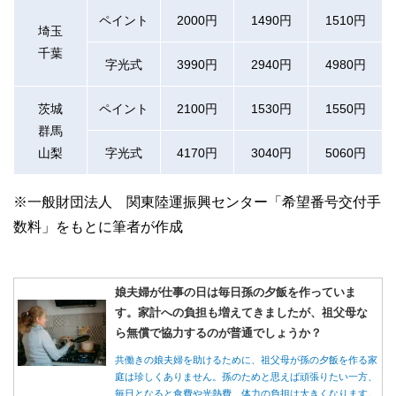
ペイント
2000円
1490円
1510円
埼玉
千葉
字光式
3990円
2940円
4980円
茨城
ペイント
2100円
1530円
1550円
群馬
山梨
字光式
4170円
3040円
5060円
※一般財団法人 関東陸運振興センター「希望番号交付手
数料」をもとに筆者が作成
娘夫婦が仕事の日は毎日孫の夕飯を作っていま
す。家計への負担も増えてきましたが、祖父母な
ら無償で協力するのが普通でしょうか？
共働きの娘夫婦を助けるために、祖父母が孫の夕飯を作る家
庭は珍しくありません。孫のためと思えば頑張りたい一方、
毎日となると食費や光熱費、体力の負担は大きくなります。