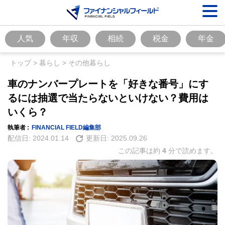
人気
年収
相続
税金
年金
トップ
>
暮らし
>
その他暮らし
車のナンバープレートを「好きな番号」にす
るには抽選で当たらないといけない？費用は
いくら？
執筆者 :
FINANCIAL FIELD編集部
配信日:
2024.01.14
更新日:
2025.09.26
この記事は約
4
分で読めます。