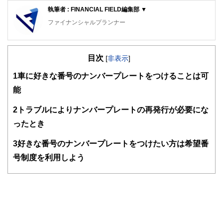
執筆者 : FINANCIAL FIELD編集部 ▼
ファイナンシャルプランナー
FinancialField編集部は、金融、経済に関する記事を、日々
の暮らしにどのような影響を与えるかという視点で、お金の
目次
知識がない方でも理解できるようわかりやすく発信していま
[
非表示
]
す。
1
車に好きな番号のナンバープレートをつけることは可
編集部のメンバーは、ファイナンシャルプランナーの資格取
能
得者を中心に「お金や暮らし」に関する書籍・雑誌の編集経
験者で構成され、企画立案から記事掲載まですべての工程に
2
トラブルによりナンバープレートの再発行が必要にな
関わることで、読者目線のコンテンツを追求しています。
ったとき
FinancialFieldの特徴は、ファイナンシャルプランナー、弁
護士、税理士、宅地建物取引士、相続診断士、住宅ローンア
3
好きな番号のナンバープレートをつけたい方は希望番
ドバイザー、DCプランナー、公認会計士、社会保険労務
士、行政書士、投資アナリスト、キャリアコンサルタントな
号制度を利用しよう
ど150名以上の有資格者を執筆者・監修者として迎え、むず
かしく感じられる年金や税金、相続、保険、ローンなどの話
をわかりやすく発信している点です。
このように編集経験豊富なメンバーと金融や経済に精通した
執筆者・監修者による執筆体制を築くことで、内容のわかり
やすさはもちろんのこと、読み応えのあるコンテンツと確か