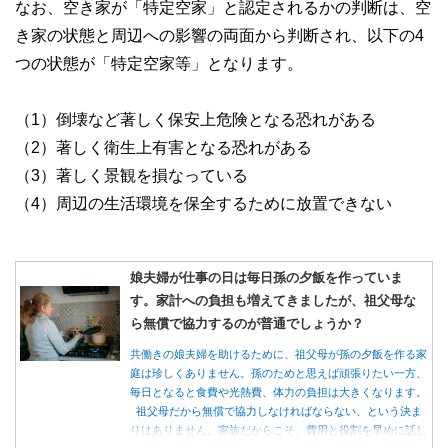
なお、空き家が「特定空家」と認定されるかの判断は、空
き家の状態と周辺への影響の両面から判断され、以下の4
つの状態が「特定空家等」となります。
（1）倒壊など著しく保安上危険となる恐れがある
（2）著しく衛生上有害となる恐れがある
（3）著しく景観を損なっている
（4）周辺の生活環境を保全するために放置できない
娘夫婦が仕事の日は毎日孫の夕飯を作っていま
す。家計への負担も増えてきましたが、祖父母な
ら無償で協力するのが普通でしょうか？
共働きの娘夫婦を助けるために、祖父母が孫の夕飯を作る家
庭は珍しくありません。孫のためと思えば頑張りたい一方、
毎日となると食費や光熱費、体力の負担は大きくなります。
祖父母だから無償で協力しなければならない、という決ま
りはありません。家族だからこそ、費用と役割を早めに話し