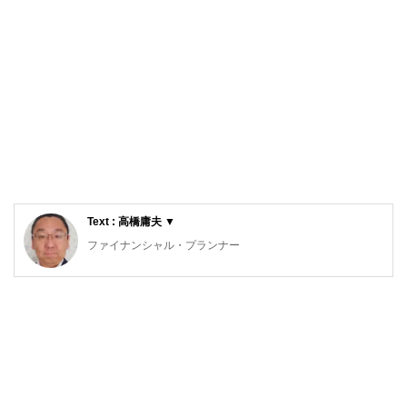
Text : 高橋庸夫 ▼
ファイナンシャル・プランナー
住宅ローンアドバイザー ,宅地建物取引士, マンション管理
士, 防災士
サラリーマン生活２４年、その間１０回以上の転勤を経験
し、全国各所に居住。早期退職後は、新たな知識習得に貪欲
に努めるとともに、自らが経験した「サラリーマンの退職、
住宅ローン、子育て教育、資産運用」などの実体験をベース
として、個別相談、セミナー講師など精力的に活動。また、
マンション管理士として管理組合運営や役員やマンション居
住者への支援を実施。妻と長女と犬１匹。