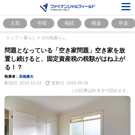
人気
年収
相続
税金
年金
トップ
>
暮らし
>
その他暮らし
問題となっている「空き家問題」空き家を放
置し続けると、固定資産税の税額がはね上が
る！？
執筆者 :
高橋庸夫
配信日:
2018.10.13
更新日:
2025.09.26
この記事は約
4
分で読めます。