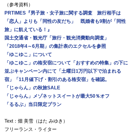
（参考資料）
PRTIMES『男子旅・女子旅に関する調査 旅行相手は
「恋人」よりも「同性の友だち」 既婚者も9割が「同性
旅」に飢えている！』
国土交通省・観光庁「旅行・観光消費動向調査」
「2018年4～6月期」の集計表のエクセルを参照
「ゆこゆこ」について
「ゆこゆこ」の格安宿について「おすすめの特集」の下に
並ぶキャンペーン内にて「土曜日1万円以下で泊まれる
宿」「11月値下げ・割引のある格安宿」を確認。
「じゃらん」の秋旅SALE
「じゃらん」メゾネットスイートが最大50％オフ
「るるぶ」当日限定プラン
Text：畑 美雪（はた みゆき）
フリーランス・ライター