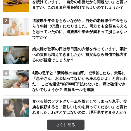
を続けています。「自分の名義だから問題ない」と言い
ますが、このまま利用を続けてもよいのでしょうか？
遺族厚生年金をもらいながら、自分の老齢厚生年金をも
らう年齢（65歳）になりました。両方とも全額もらえる
と思っていたのに、遺族厚生年金が減るって損じゃない
ですか？
娘夫婦が仕事の日は毎日孫の夕飯を作っています。家計
への負担も増えてきましたが、祖父母なら無償で協力す
るのが普通でしょうか？
4歳の息子と「新幹線の自由席」で帰省したら、乗客に
「息子さん、お金払ってないから座れないよ」と言われ
た！ こども運賃“約7000円”払わないと、席は確保でき
ないでしょうか？ 運賃ルールを確認
食べる前のソフトクリームを落としてしまった息子。交
換を依頼すると「新しいものを買ってください」と言わ
れました。わざとではないのに、理不尽すぎませんか？
さらに見る