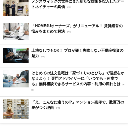
メンズウィッグの世界にまた新たな技術を投入したアー
トネイチャーの真価
[PR]
「HOME4Uオーナーズ」がリニューアル！ 賃貸経営の
悩みをまとめて解決
[PR]
土地なしでもOK！ プロが導く失敗しない不動産投資の
魅力
[PR]
はじめての注文住宅は「家づくりのとびら」で理想をか
なえよう！ 専門アドバイザーに「いつでも・何度で
も」無料相談できるサービスの内容・利用の流れとは
[P
R]
「え、こんなに違うの!?」マンション売却で、数百万の
差がつく理由
[PR]