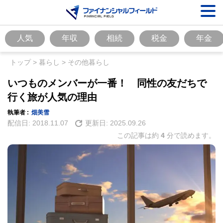
人気
年収
相続
税金
年金
トップ
>
暮らし
>
その他暮らし
いつものメンバーが一番！ 同性の友だちで
行く旅が人気の理由
執筆者 :
畑美雪
配信日:
2018.11.07
更新日:
2025.09.26
この記事は約
4
分で読めます。