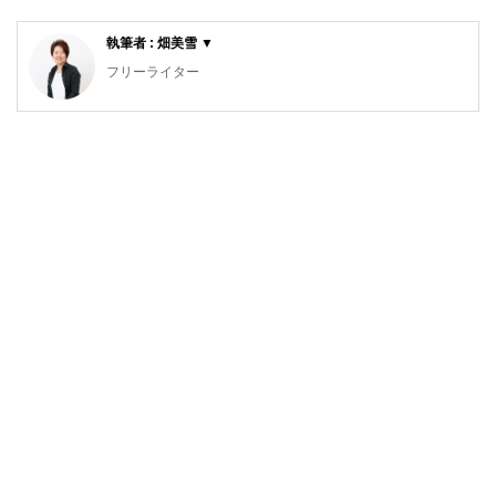
執筆者 : 畑美雪 ▼
フリーライター
雑誌を中心に取材やインタビュー記事を執筆中。
これまでの活動場所：タウン誌「湘南百撰」／情報誌「月刊
公募ガイド」／WEBマガジン「カーサミアクラブ」