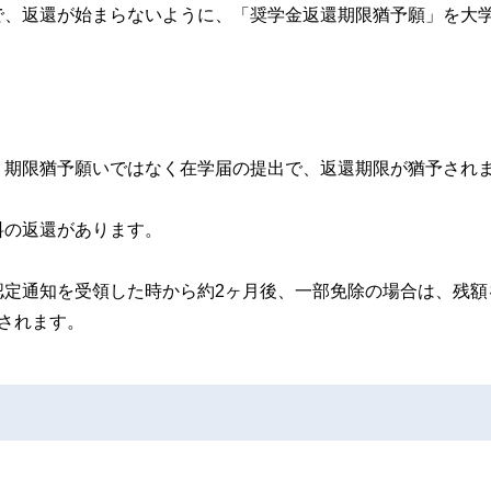
で、返還が始まらないように、「奨学金返還期限猶予願」を大
、期限猶予願いではなく在学届の提出で、返還期限が猶予され
料の返還があります。
認定通知を受領した時から約2ヶ月後、一部免除の場合は、残額
されます。