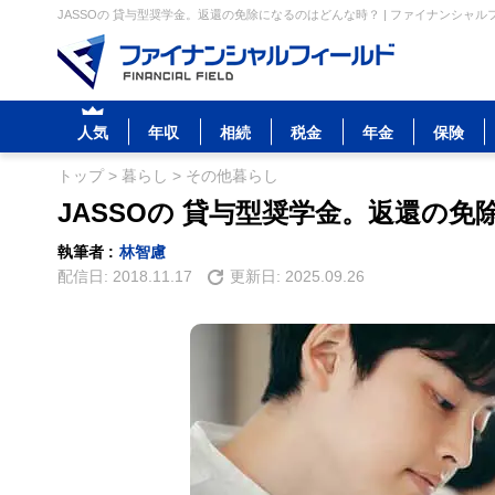
JASSOの 貸与型奨学金。返還の免除になるのはどんな時？ | ファイナンシャル
人気
年収
相続
税金
年金
保険
トップ
>
暮らし
>
その他暮らし
JASSOの 貸与型奨学金。返還の
執筆者 :
林智慮
配信日:
2018.11.17
更新日:
2025.09.26