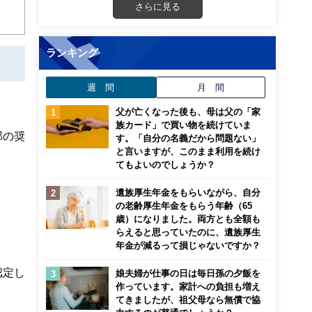
さらに見る
ランキング
週 間
月 間
父が亡くなった後も、母は父の「家
族カード」で買い物を続けていま
部の奨
す。「自分の名義だから問題ない」
と言いますが、このまま利用を続け
てもよいのでしょうか？
遺族厚生年金をもらいながら、自分
の老齢厚生年金をもらう年齢（65
歳）になりました。両方とも全額も
らえると思っていたのに、遺族厚生
年金が減るって損じゃないですか？
認定し
娘夫婦が仕事の日は毎日孫の夕飯を
作っています。家計への負担も増え
てきましたが、祖父母なら無償で協