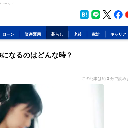
フィールド
ローン
資産運用
暮らし
老後
家計
キャリア
免除になるのはどんな時？
この記事は約
3
分で読め