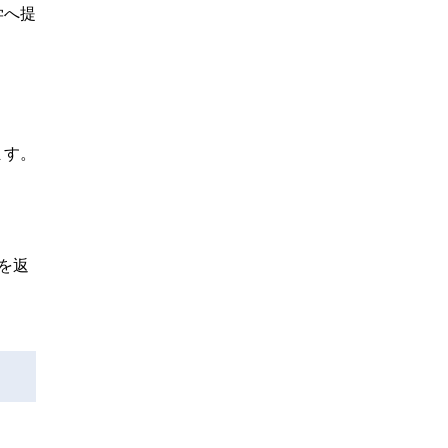
学へ提
ます。
を返