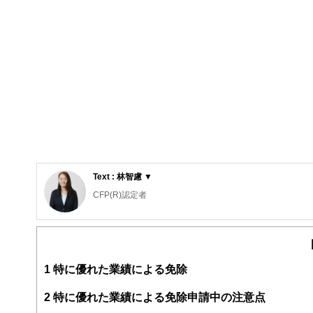
Text : 林智慮 ▼
CFP(R)認定者
確定拠出年金相談ねっと認定FP
大学（工学部）卒業後、橋梁設計の会社で設計業務に携わ
ンシャル・プランナーとなる。コーチング資格も習得し、
険や金融商品を売らない独立系ファイナンシャル・プラン
1
特に優れた業績による免除
2
特に優れた業績による免除申請中の注意点