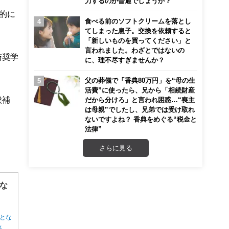
力するのが普通でしょうか？
的に
食べる前のソフトクリームを落とし
てしまった息子。交換を依頼すると
「新しいものを買ってください」と
言われました。わざとではないの
与奨学
に、理不尽すぎませんか？
父の葬儀で「香典80万円」を“母の生
活費”に使ったら、兄から「相続財産
候補
だから分けろ」と言われ困惑…“喪主
は母親”でしたし、兄弟では受け取れ
ないですよね？ 香典をめぐる“税金と
法律”
さらに見る
な
とな
ん。