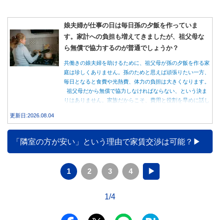
娘夫婦が仕事の日は毎日孫の夕飯を作っていま
す。家計への負担も増えてきましたが、祖父母な
ら無償で協力するのが普通でしょうか？
共働きの娘夫婦を助けるために、祖父母が孫の夕飯を作る家
庭は珍しくありません。孫のためと思えば頑張りたい一方、
毎日となると食費や光熱費、体力の負担は大きくなります。
祖父母だから無償で協力しなければならない、という決ま
りはありません。家族だからこそ、費用と役割を早めに話し
合うことが大切です。
更新日:2026.08.04
「隣室の方が安い」という理由で家賃交渉は可能？
1
2
3
4
▶
1/4