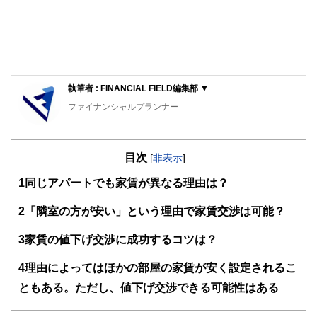
執筆者 : FINANCIAL FIELD編集部 ▼
ファイナンシャルプランナー
FinancialField編集部は、金融、経済に関する記事を、日々
の暮らしにどのような影響を与えるかという視点で、お金の
目次
知識がない方でも理解できるようわかりやすく発信していま
[
非表示
]
す。
1
同じアパートでも家賃が異なる理由は？
編集部のメンバーは、ファイナンシャルプランナーの資格取
得者を中心に「お金や暮らし」に関する書籍・雑誌の編集経
2
「隣室の方が安い」という理由で家賃交渉は可能？
験者で構成され、企画立案から記事掲載まですべての工程に
関わることで、読者目線のコンテンツを追求しています。
3
家賃の値下げ交渉に成功するコツは？
FinancialFieldの特徴は、ファイナンシャルプランナー、弁
4
理由によってはほかの部屋の家賃が安く設定されるこ
護士、税理士、宅地建物取引士、相続診断士、住宅ローンア
ドバイザー、DCプランナー、公認会計士、社会保険労務
ともある。ただし、値下げ交渉できる可能性はある
士、行政書士、投資アナリスト、キャリアコンサルタントな
ど150名以上の有資格者を執筆者・監修者として迎え、むず