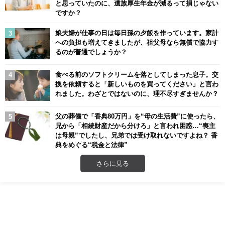
と思っていたのに、遺族厚生年金が減るって損じゃない
ですか？
娘夫婦が仕事の日は毎日孫の夕飯を作っています。家計
への負担も増えてきましたが、祖父母なら無償で協力す
るのが普通でしょうか？
食べる前のソフトクリームを落としてしまった息子。交
換を依頼すると「新しいものを買ってください」と言わ
れました。わざとではないのに、理不尽すぎませんか？
父の葬儀で「香典80万円」を“母の生活費”に使ったら、
兄から「相続財産だから分けろ」と言われ困惑…“喪主
は母親”でしたし、兄弟では受け取れないですよね？ 香
典をめぐる“税金と法律”
さらに見る