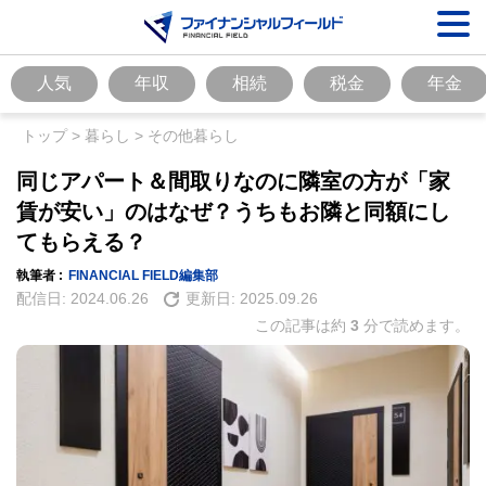
人気
年収
相続
税金
年金
トップ
>
暮らし
>
その他暮らし
同じアパート＆間取りなのに隣室の方が「家
賃が安い」のはなぜ？うちもお隣と同額にし
てもらえる？
執筆者 :
FINANCIAL FIELD編集部
配信日:
2024.06.26
更新日:
2025.09.26
この記事は約
3
分で読めます。