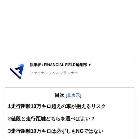
執筆者 : FINANCIAL FIELD編集部 ▼
ファイナンシャルプランナー
FinancialField編集部は、金融、経済に関する記事を、日々
の暮らしにどのような影響を与えるかという視点で、お金の
目次
知識がない方でも理解できるようわかりやすく発信していま
[
非表示
]
す。
1
走行距離10万キロ超えの車が抱えるリスク
編集部のメンバーは、ファイナンシャルプランナーの資格取
得者を中心に「お金や暮らし」に関する書籍・雑誌の編集経
2
値段と走行距離どちらを選べばよい？
験者で構成され、企画立案から記事掲載まですべての工程に
関わることで、読者目線のコンテンツを追求しています。
3
走行距離10万キロは必ずしもNGではない
FinancialFieldの特徴は、ファイナンシャルプランナー、弁