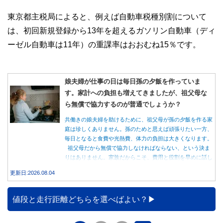
東京都主税局によると、例えば自動車税種別割について
は、初回新規登録から13年を超えるガソリン自動車（ディ
ーゼル自動車は11年）の重課率はおおむね15％です。
娘夫婦が仕事の日は毎日孫の夕飯を作っていま
す。家計への負担も増えてきましたが、祖父母な
ら無償で協力するのが普通でしょうか？
共働きの娘夫婦を助けるために、祖父母が孫の夕飯を作る家
庭は珍しくありません。孫のためと思えば頑張りたい一方、
毎日となると食費や光熱費、体力の負担は大きくなります。
祖父母だから無償で協力しなければならない、という決ま
りはありません。家族だからこそ、費用と役割を早めに話し
合うことが大切です。
更新日:2026.08.04
値段と走行距離どちらを選べばよい？