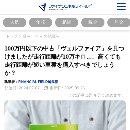
人気
年収
相続
税金
年金
トップ
>
暮らし
>
その他暮らし
100万円以下の中古「ヴェルファイア」を見つ
けましたが走行距離が10万キロ…。高くても
走行距離が短い車種を購入すべきでしょう
か？
執筆者 :
FINANCIAL FIELD編集部
配信日:
2024.07.07
更新日:
2025.09.26
この記事は約
4
分で読めます。