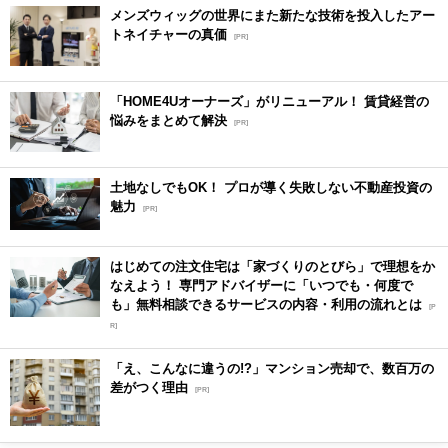
メンズウィッグの世界にまた新たな技術を投入したアー
トネイチャーの真価
[PR]
「HOME4Uオーナーズ」がリニューアル！ 賃貸経営の
悩みをまとめて解決
[PR]
土地なしでもOK！ プロが導く失敗しない不動産投資の
魅力
[PR]
はじめての注文住宅は「家づくりのとびら」で理想をか
なえよう！ 専門アドバイザーに「いつでも・何度で
も」無料相談できるサービスの内容・利用の流れとは
[P
R]
「え、こんなに違うの!?」マンション売却で、数百万の
差がつく理由
[PR]