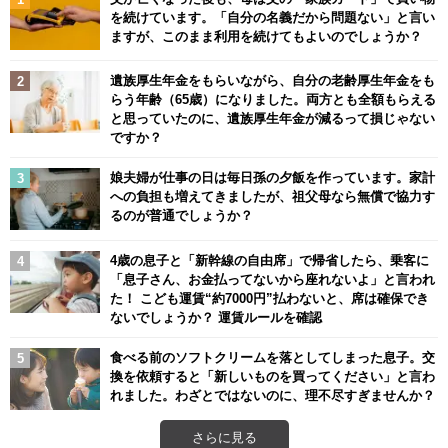
を続けています。「自分の名義だから問題ない」と言い
ますが、このまま利用を続けてもよいのでしょうか？
遺族厚生年金をもらいながら、自分の老齢厚生年金をも
らう年齢（65歳）になりました。両方とも全額もらえる
と思っていたのに、遺族厚生年金が減るって損じゃない
ですか？
娘夫婦が仕事の日は毎日孫の夕飯を作っています。家計
への負担も増えてきましたが、祖父母なら無償で協力す
るのが普通でしょうか？
4歳の息子と「新幹線の自由席」で帰省したら、乗客に
「息子さん、お金払ってないから座れないよ」と言われ
た！ こども運賃“約7000円”払わないと、席は確保でき
ないでしょうか？ 運賃ルールを確認
食べる前のソフトクリームを落としてしまった息子。交
換を依頼すると「新しいものを買ってください」と言わ
れました。わざとではないのに、理不尽すぎませんか？
さらに見る